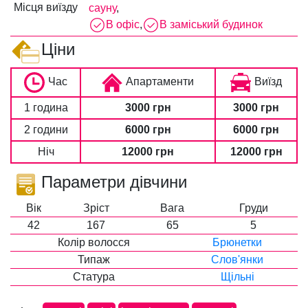
Місця виїзду
сауну
,
В офіс
,
В заміський будинок
Ціни
Час
Апартаменти
Виїзд
1 година
3000 грн
3000 грн
2 години
6000 грн
6000 грн
Ніч
12000 грн
12000 грн
Параметри дівчини
Вік
Зріст
Вага
Груди
42
167
65
5
Колір волосся
Брюнетки
Типаж
Слов'янки
Статура
Щільні