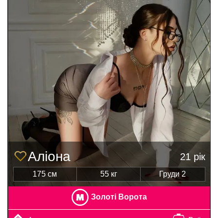
Аліона
21 рік
175 см
55 кг
Груди 2
Золоті Ворота