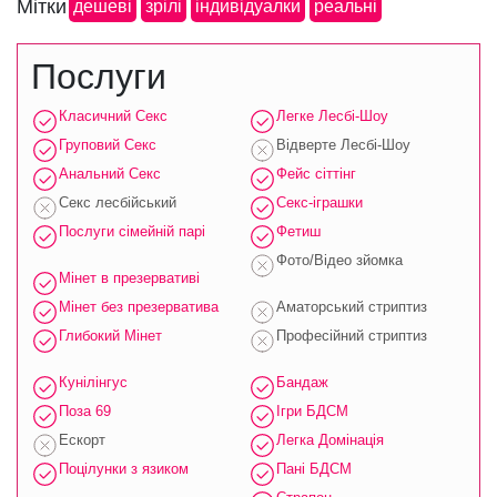
Мітки
дешеві
зрілі
індивідуалки
реальні
Послуги
Класичний Секс
Легке Лесбі-Шоу
Груповий Секс
Відверте Лесбі-Шоу
Анальний Секс
Фейс сіттінг
Секс лесбійський
Секс-іграшки
Послуги сімейній парі
Фетиш
Фото/Відео зйомка
Мінет в презервативі
Мінет без презерватива
Аматорський стриптиз
Глибокий Мінет
Професійний стриптиз
Кунілінгус
Бандаж
Поза 69
Ігри БДСМ
Ескорт
Легка Домінація
Поцілунки з язиком
Пані БДСМ