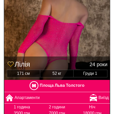
Лілія
24 роки
171 см
52 кг
Груди 1
Площа Льва Толстого
Апартаменти
Виїзд
1 година
2 години
Ніч
3500 грн
7000 грн
18000 грн