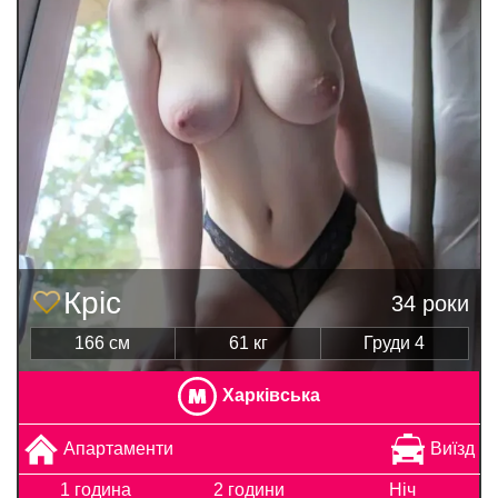
Кріс
34 роки
166 см
61 кг
Груди 4
Харківська
Апартаменти
Виїзд
1 година
2 години
Ніч