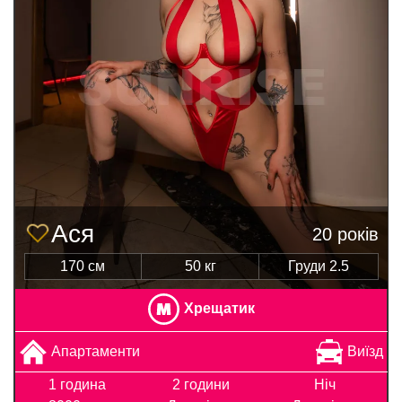
Ася
20 років
170 см
50 кг
Груди 2.5
Хрещатик
Апартаменти
Виїзд
1 година
2 години
Ніч