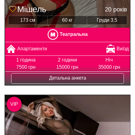
Мішель
20 років
173 см
60 кг
Груди 3.5
Театральна
Апартаменти
Виїзд
1 година
2 години
Ніч
7500 грн
15000 грн
35000 грн
Детальна анкета
VIP