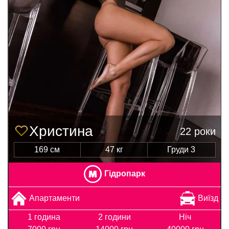
Христина
22 роки
169 см
47 кг
Груди 3
Гідропарк
Апартаменти
Виїзд
1 година
2 години
Ніч