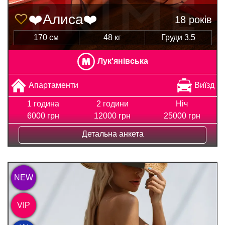
❤️Алиса❤️
18 років
170 см
48 кг
Груди 3.5
Лук'янівська
Апартаменти
Виїзд
1 година
2 години
Ніч
6000 грн
12000 грн
25000 грн
Детальна анкета
NEW
VIP