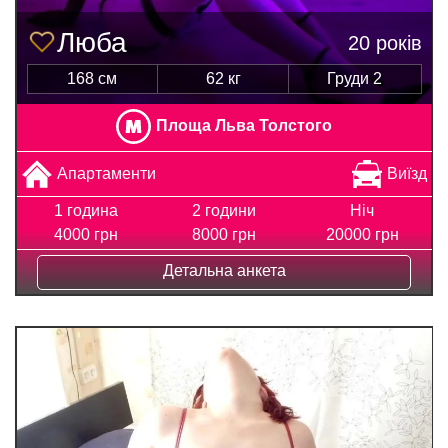
Люба
20 років
168 см
62 кг
Груди 2
Площа Льва Толстого
Апартаменти
Виїзд
1 година
2 години
Ніч
4000 грн
8000 грн
20000 грн
Детальна анкета