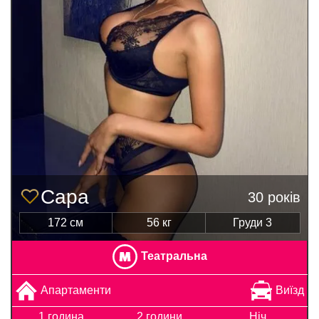
Сара
30 років
172 см
56 кг
Груди 3
Театральна
Апартаменти
Виїзд
1 година
2 години
Ніч