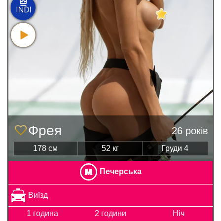
Фрея
26 років
178 см
52 кг
Груди 4
Печерська
Виїзд
1 година
2 години
Ніч