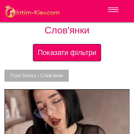
Слов'янки
Показати фільтри
Повії Києва
›
Слов'янки