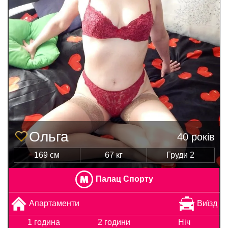
Ольга
40 років
169 см
67 кг
Груди 2
Палац Спорту
Апартаменти
Виїзд
1 година
2 години
Ніч