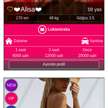
❤️Alisa❤️
18 yas
170 sm
48 kg
Göğüs 3.5
Lukianivska
Daireler
Ayrılma
1 saat
2 saat
Gece
6000 uah
12000 uah
25000 uah
Ayrıntılı profil
NEW
VIP