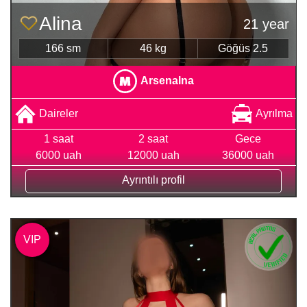
Alina
21 year
166 sm
46 kg
Göğüs 2.5
Arsenalna
Daireler
Ayrılma
1 saat
2 saat
Gece
6000 uah
12000 uah
36000 uah
Ayrıntılı profil
VIP