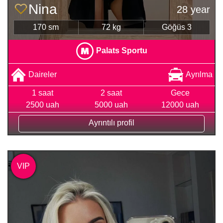
Nina
28 year
170 sm
72 kg
Göğüs 3
Palats Sportu
Daireler
Ayrılma
1 saat
2 saat
Gece
2500 uah
5000 uah
12000 uah
Ayrıntılı profil
VIP