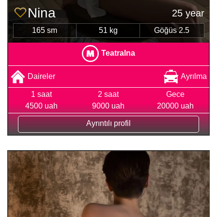
Nina
25 year
165 sm
51 kg
Göğüs 2.5
Teatralna
Daireler
Ayrılma
1 saat
2 saat
Gece
4500 uah
9000 uah
20000 uah
Ayrıntılı profil