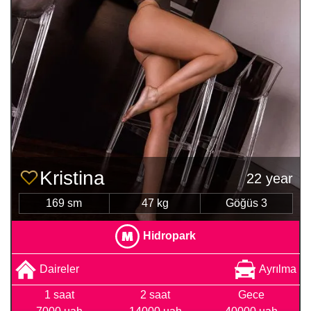
Kristina
22 year
169 sm
47 kg
Göğüs 3
Hidropark
Daireler
Ayrılma
1 saat
2 saat
Gece