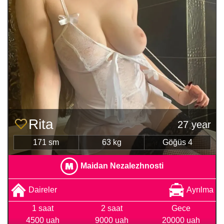
Rita
27 year
171 sm
63 kg
Göğüs 4
Maidan Nezalezhnosti
Daireler
Ayrılma
1 saat
2 saat
Gece
4500 uah
9000 uah
20000 uah