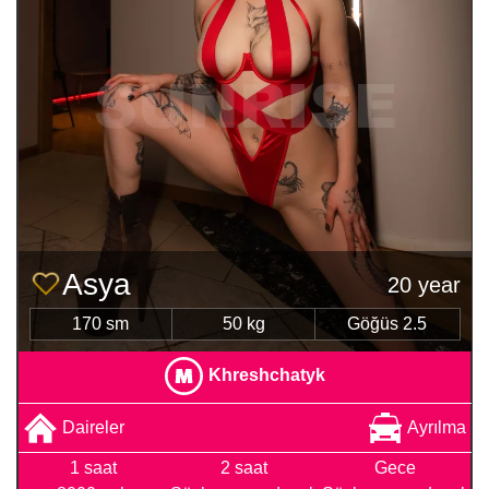
Asya
20 year
170 sm
50 kg
Göğüs 2.5
Khreshchatyk
Daireler
Ayrılma
1 saat
2 saat
Gece