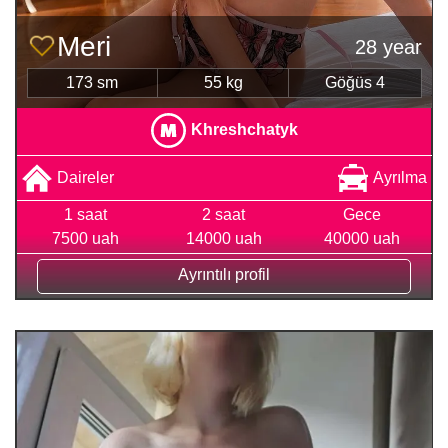
Meri
28 year
173 sm
55 kg
Göğüs 4
Khreshchatyk
Daireler
Ayrılma
1 saat
2 saat
Gece
7500 uah
14000 uah
40000 uah
Ayrıntılı profil