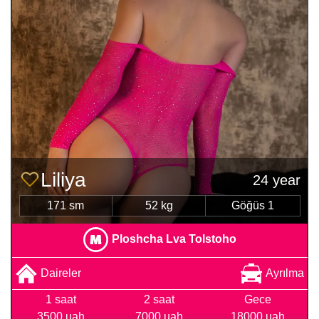
Liliya
24 year
171 sm
52 kg
Göğüs 1
Ploshcha Lva Tolstoho
Daireler
Ayrılma
1 saat
2 saat
Gece
3500 uah
7000 uah
18000 uah