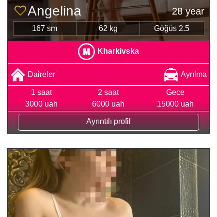
Angelina
28 year
167 sm
62 kg
Göğüs 2.5
Kharkivska
Daireler
Ayrılma
1 saat
2 saat
Gece
3000 uah
6000 uah
15000 uah
Ayrıntılı profil