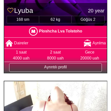
Lyuba
20 year
168 sm
62 kg
Göğüs 2
Ploshcha Lva Tolstoho
Daireler
Ayrılma
1 saat
2 saat
Gece
4000 uah
8000 uah
20000 uah
Ayrıntılı profil