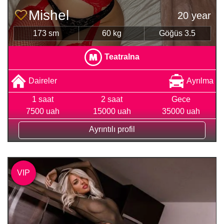
Mishel
20 year
173 sm
60 kg
Göğüs 3.5
Teatralna
Daireler
Ayrılma
1 saat
2 saat
Gece
7500 uah
15000 uah
35000 uah
Ayrıntılı profil
VIP