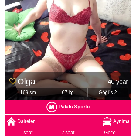
Olga
40 year
169 sm
67 kg
Göğüs 2
Palats Sportu
Daireler
Ayrılma
1 saat
2 saat
Gece