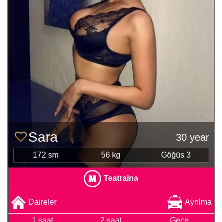
Sara
30 year
172 sm
56 kg
Göğüs 3
Teatralna
Daireler
Ayrılma
1 saat
2 saat
Gece