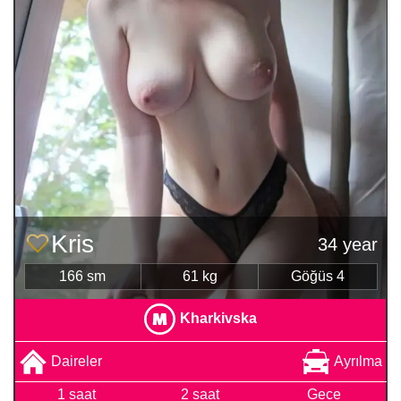
Kris
34 year
166 sm
61 kg
Göğüs 4
Kharkivska
Daireler
Ayrılma
1 saat
2 saat
Gece