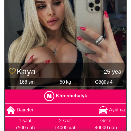
Kaya
25 year
168 sm
50 kg
Göğüs 4
Khreshchatyk
Daireler
Ayrılma
1 saat
2 saat
Gece
7500 uah
14000 uah
40000 uah