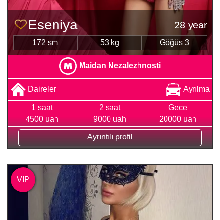
Eseniya
28 year
172 sm
53 kg
Göğüs 3
Maidan Nezalezhnosti
Daireler
Ayrılma
1 saat
2 saat
Gece
4500 uah
9000 uah
20000 uah
Ayrıntılı profil
VIP