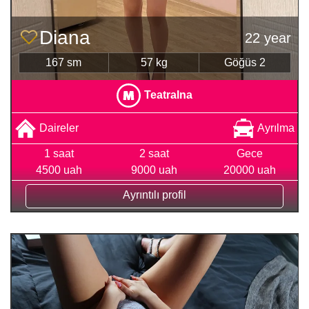
Diana
22 year
167 sm
57 kg
Göğüs 2
Teatralna
Daireler
Ayrılma
1 saat
2 saat
Gece
4500 uah
9000 uah
20000 uah
Ayrıntılı profil