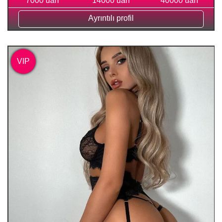
7000 uah
14000 uah
40000 uah
Ayrıntılı profil
VIP