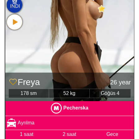
Freya
26 year
178 sm
52 kg
Göğüs 4
Pecherska
Ayrılma
1 saat
2 saat
Gece