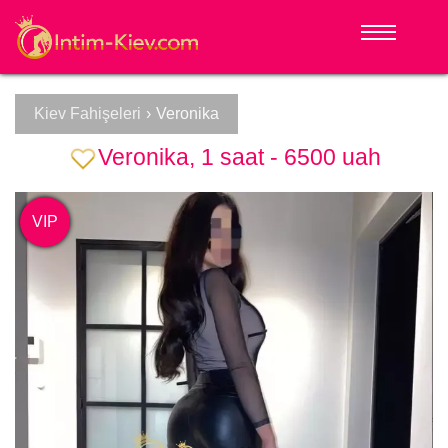
Kiev Fahişeleri
›
Veronika
Veronika, 1 saat - 6500 uah
VIP