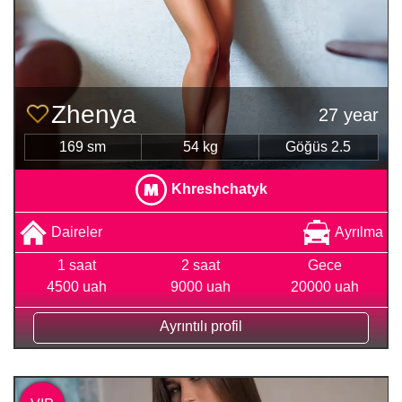
Zhenya
27 year
169 sm
54 kg
Göğüs 2.5
Khreshchatyk
Daireler
Ayrılma
1 saat
2 saat
Gece
4500 uah
9000 uah
20000 uah
Ayrıntılı profil