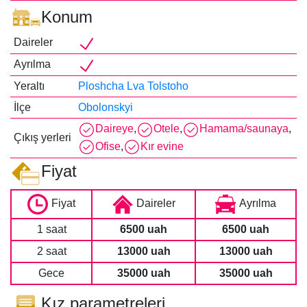
Konum
Daireler
Ayrılma
Yeraltı
Ploshcha Lva Tolstoho
İlçe
Obolonskyi
Daireye
,
Otele
,
Hamama/saunaya
,
Çıkış yerleri
Ofise
,
Kır evine
Fiyat
Fiyat
Daireler
Ayrılma
1 saat
6500 uah
6500 uah
2 saat
13000 uah
13000 uah
Gece
35000 uah
35000 uah
Kız parametreleri