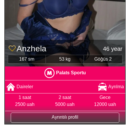
Anzhela
46 year
167 sm
53 kg
Göğüs 2
Palats Sportu
Daireler
Ayrılma
1 saat
2 saat
Gece
2500 uah
5000 uah
12000 uah
Ayrıntılı profil