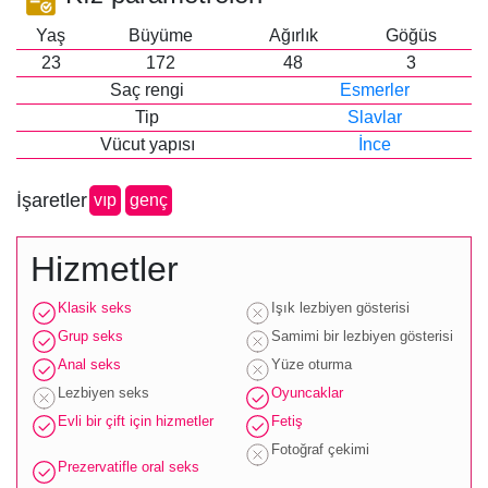
Yaş
Büyüme
Ağırlık
Göğüs
23
172
48
3
Saç rengi
Esmerler
Tip
Slavlar
Vücut yapısı
İnce
İşaretler
vip
genç
Hizmetler
Klasik seks
Işık lezbiyen gösterisi
Grup seks
Samimi bir lezbiyen gösterisi
Anal seks
Yüze oturma
Lezbiyen seks
Oyuncaklar
Evli bir çift için hizmetler
Fetiş
Fotoğraf çekimi
Prezervatifle oral seks