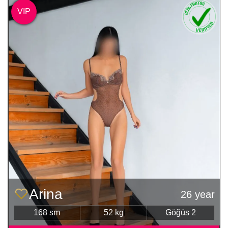
VIP
Arina
26 year
168 sm
52 kg
Göğüs 2