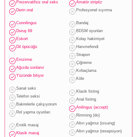
Prezervatifsiz oral seks
Amatör striptiz
Derin oral
Profesyonel sıyırma
Cunnilingus
Bandaj
Duruş 69
BDSM oyunları
Eskort
Kolay hakimiyet
Dil öpücüğü
Hanımefendi
Strapon
Emzirme
Çiğneme
Ağızda sonlanır
Kırbaçlama
Yüzünde bitiyor
Köle
Sanal seks
Klasik fisting
Telefon seksi
Anal fisting
Bakirelerle çalışıyorum
Anilingus (accept)
Rol yapma oyunları
Rimming (do)
Altın yağmur (issuing)
Erotik masaj
Altın yağmur (resepsiyon)
Klasik masaj