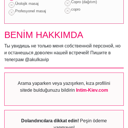
Copro (dağıtım)
Ürolojik masaj
copro
Profesyonel masaj
BENİM HAKKIMDA
Ты увидишь не только меня собственной персоной, но
и останешься доволен нашей встречей! Пишите в
телеграм @akulkavip
Arama yaparken veya yazışırken, kıza profilini
sitede bulduğunuzu bildirin
Intim-Kiev.com
Dolandırıcılara dikkat edin!
Peşin ödeme
yapmayın!