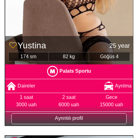
Yustina
25 year
174 sm
82 kg
Göğüs 4
Palats Sportu
Daireler
Ayrılma
1 saat
2 saat
Gece
3000 uah
6000 uah
15000 uah
Ayrıntılı profil