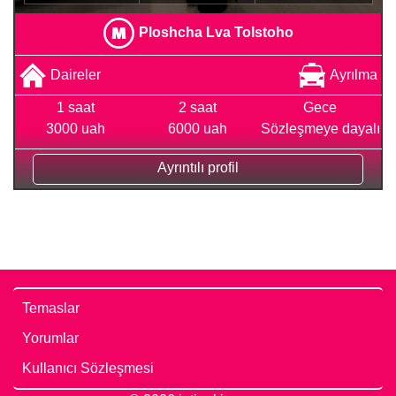
Ploshcha Lva Tolstoho
Daireler
Ayrılma
1 saat
2 saat
Gece
3000 uah
6000 uah
Sözleşmeye dayalı
Ayrıntılı profil
Temaslar
Yorumlar
Kullanıcı Sözleşmesi