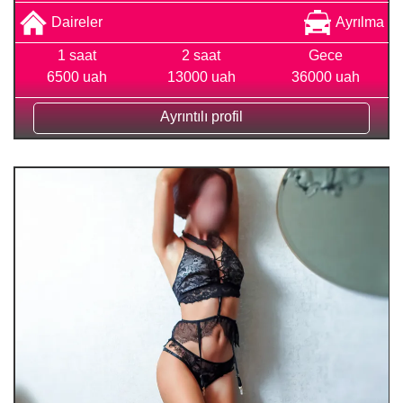
Daireler
Ayrılma
1 saat
2 saat
Gece
6500 uah
13000 uah
36000 uah
Ayrıntılı profil