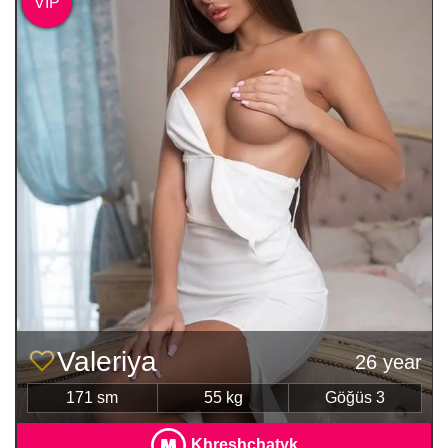
VIP
Valeriya
26 year
171 sm
55 kg
Göğüs 3
Khreshchatyk