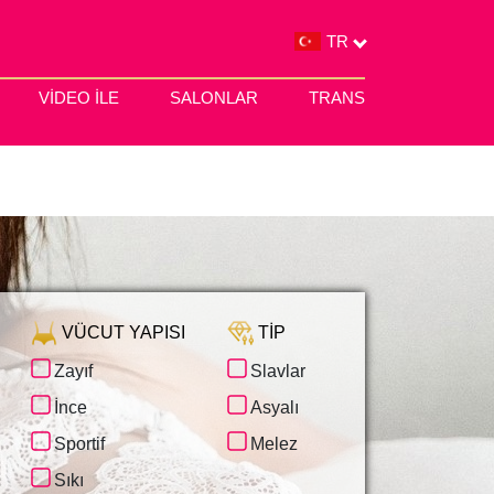
TR
VIDEO ILE
SALONLAR
TRANS
VÜCUT YAPISI
TIP
Zayıf
Slavlar
STRAPON
HEROIV DNIPRA
ÇIĞNEME
ERISI
İnce
Asyalı
MINSKA
KIRBAÇLAMA
OBOLON
Sportif
Melez
KÖLE
PETROVKA
KLASIK FISTING
i
Sıkı
TARASA SHEVCHENKA