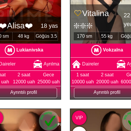
Vitalina
22
ye
❤️Alisa❤️
❇️❇️❇️
18 yas
0 sm
48 kg
Göğüs 3.5
170 sm
55 kg
Göğü
Lukianivska
Vokzalna
Daireler
Ayrılma
Daireler
A
aat
2 saat
Gece
1 saat
2 saat
G
 uah
12000 uah
25000 uah
10000 uah
20000 uah
6000
Ayrıntılı profil
Ayrıntılı profil
VIP