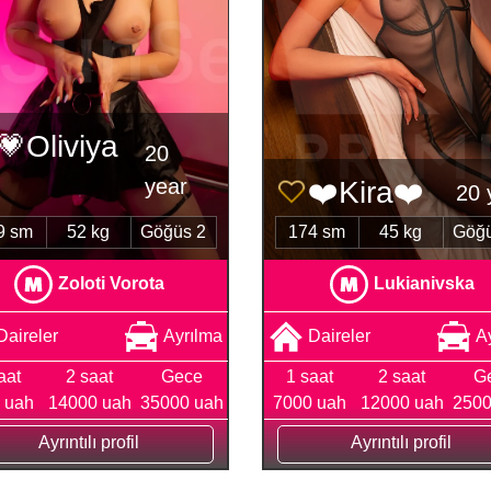
💗Oliviya
20
year
❤️Kira❤️
20 
9 sm
52 kg
Göğüs 2
174 sm
45 kg
Göğü
Zoloti Vorota
Lukianivska
Daireler
Ayrılma
Daireler
A
aat
2 saat
Gece
1 saat
2 saat
G
 uah
14000 uah
35000 uah
7000 uah
12000 uah
2500
Ayrıntılı profil
Ayrıntılı profil