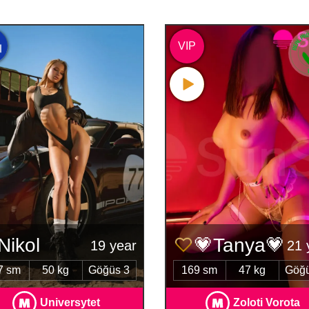
VIP
Nіkol
💗Tanya💗
19 year
21 
7 sm
50 kg
Göğüs 3
169 sm
47 kg
Göğü
Universytet
Zoloti Vorota