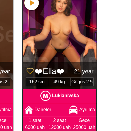
❤️Ella❤️
year
21 year
s 2
162 sm
49 kg
Göğüs 2.5
Lukianivska
yrılma
Daireler
Ayrılma
ece
1 saat
2 saat
Gece
0 uah
6000 uah
12000 uah
25000 uah