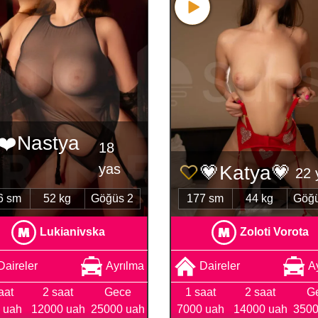
❤️Nastya
18
yas
💗Katya💗
22 
6 sm
52 kg
Göğüs 2
177 sm
44 kg
Göğü
Lukianivska
Zoloti Vorota
Daireler
Ayrılma
Daireler
A
aat
2 saat
Gece
1 saat
2 saat
G
 uah
12000 uah
25000 uah
7000 uah
14000 uah
3500