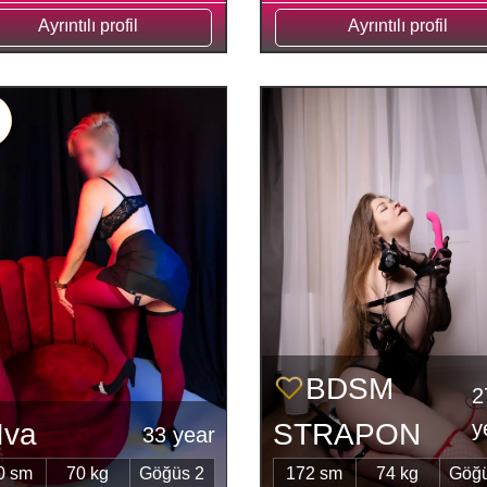
Ayrıntılı profil
Ayrıntılı profil
BDSM
2
y
Iva
STRAPON
33 year
0 sm
70 kg
Göğüs 2
172 sm
74 kg
Göğü