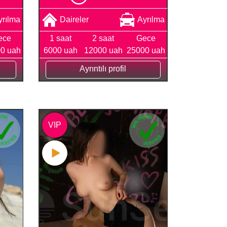
yrılma
Daireler
Ayrılma
ece
1 saat
2 saat
Gece
0 uah
6000 uah
12000 uah
25000 uah
Ayrıntılı profil
VIP