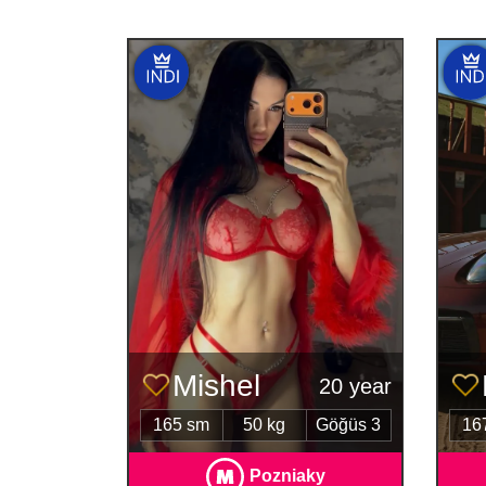
Mіshel
20 year
165 sm
50 kg
Göğüs 3
16
Pozniaky