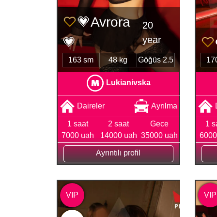
💗Avrora
20
year
💗
163 sm
48 kg
Göğüs 2.5
17
Lukianivska
Daireler
Ayrılma
1 saat
2 saat
Gece
1 s
7000 uah
14000 uah
35000 uah
6000
Ayrıntılı profil
VIP
VIP