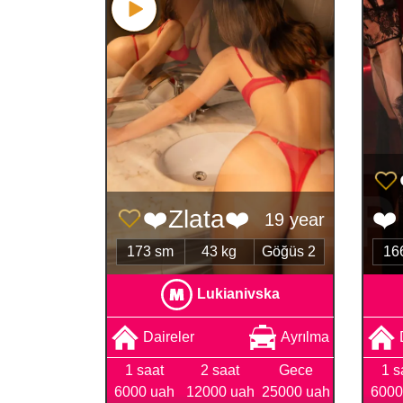
❤️Zlata❤️
❤️
19 year
173 sm
43 kg
Göğüs 2
16
Lukianivska
Daireler
Ayrılma
1 saat
2 saat
Gece
1 s
6000 uah
12000 uah
25000 uah
6000