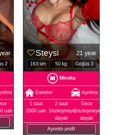
Steysі
year
21 year
s 2
163 sm
50 kg
Göğüs 3
Minska
yrılma
Daireler
Ayrılma
ece
1 saat
2 saat
Gece
0 uah
2000 uah
Sözleşmeye
Sözleşmeye
dayalı
dayalı
Ayrıntılı profil