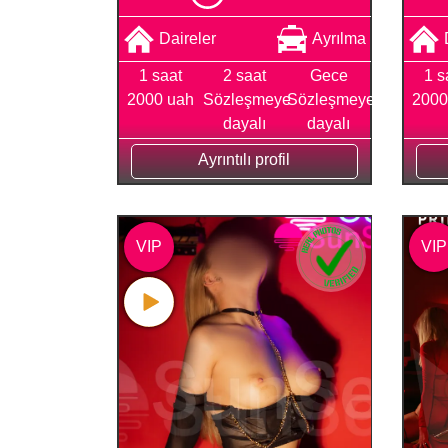
Daireler
Ayrılma
1 saat
2 saat
Gece
1 s
2000 uah
Sözleşmeye
Sözleşmeye
2000
dayalı
dayalı
Ayrıntılı profil
VIP
VIP