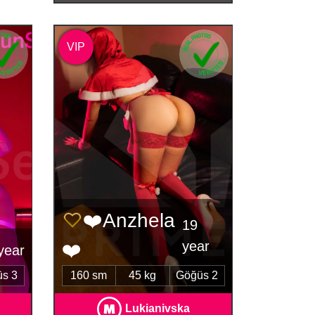
VIP
❤️Anzhela
19
year
❤️
year
s 3
160 sm
45 kg
Göğüs 2
Lukianivska