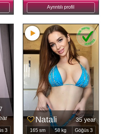
Ayrıntılı profil
7
ear
Natali
35 year
s 3
165 sm
58 kg
Göğüs 3