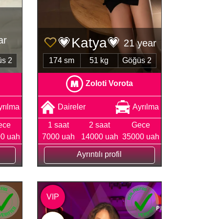
ar
💗Katya💗
21 year
s 2
174 sm
51 kg
Göğüs 2
Zoloti Vorota
yrılma
Daireler
Ayrılma
ece
1 saat
2 saat
Gece
0 uah
7000 uah
14000 uah
35000 uah
Ayrıntılı profil
VIP