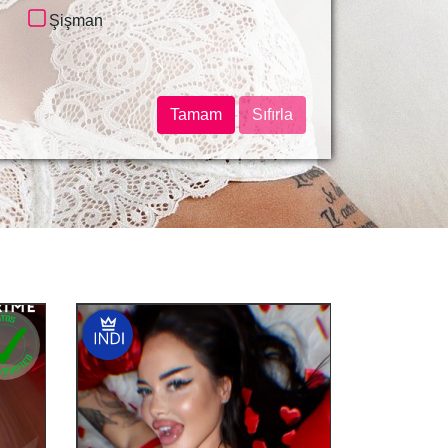
ANAL FISTING
KONTRAKTOVA PLOSHCHA
Şişman
ANILINGUS (ACCEPT)
POSHTOVA PLOSHCHA
RIMMING (DO)
MAIDAN NEZALEZHNOSTI
ALTIN YAĞMUR (ISSUING)
PLOSHCHA LVA TOLSTOHO
ALTIN YAĞMUR (RESEPSIYON)
OLIMPIISKA
Tamam
Sıfırla
COPRO (DAĞITIM)
PALATS UKRAINA
COPRO
LYBIDSKA
DEMIIVSKA
HOLOSIIVSKA
VASYLKIVSKA
VYSTAVKOVYI TSENTR
IPODROM
TEREMKY