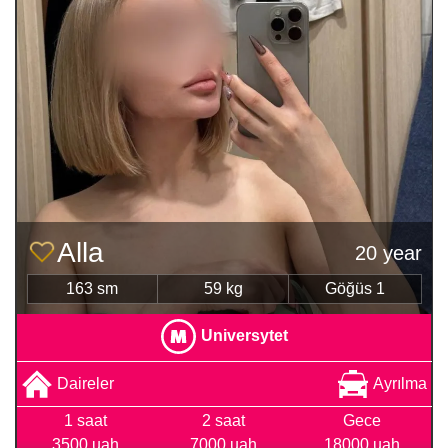
Alla
20 year
163 sm
59 kg
Göğüs 1
Universytet
Daireler
Ayrılma
1 saat
2 saat
Gece
3500 uah
7000 uah
18000 uah