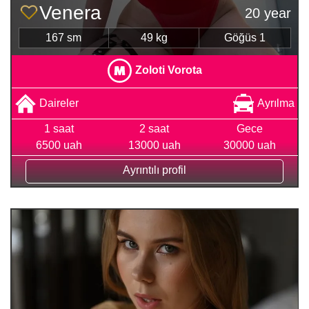
Venera
20 year
167 sm
49 kg
Göğüs 1
Zoloti Vorota
Daireler
Ayrılma
1 saat
2 saat
Gece
6500 uah
13000 uah
30000 uah
Ayrıntılı profil