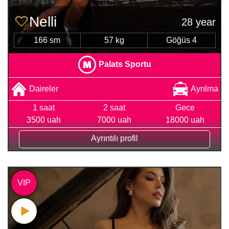
Nelli
28 year
166 sm
57 kg
Göğüs 4
Palats Sportu
Daireler
Ayrılma
1 saat
2 saat
Gece
3500 uah
7000 uah
18000 uah
Ayrıntılı profil
VIP