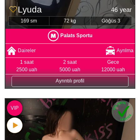
Lyuda
46 year
169 sm
72 kg
Göğüs 3
Palats Sportu
Daireler
Ayrılma
1 saat
2 saat
Gece
2500 uah
5000 uah
12000 uah
Ayrıntılı profil
VIP