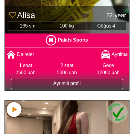
Alisa
22 year
165 sm
100 kg
Göğüs 4
Palats Sportu
Daireler
Ayrılma
1 saat
2 saat
Gece
2500 uah
5000 uah
12000 uah
Ayrıntılı profil