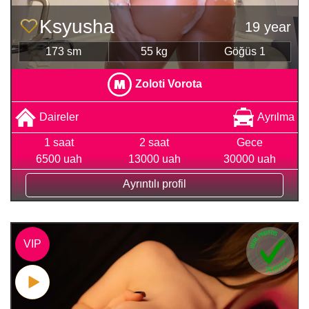
Ksyusha
19 year
173 sm
55 kg
Göğüs 1
Zoloti Vorota
Daireler
Ayrılma
1 saat
2 saat
Gece
6500 uah
13000 uah
30000 uah
Ayrıntılı profil
VIP