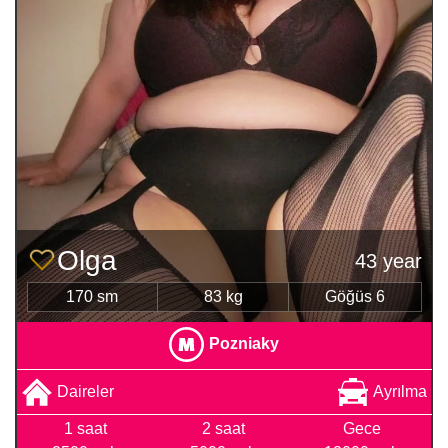
Olga
43 year
170 sm
83 kg
Göğüs 6
Pozniaky
Daireler
Ayrılma
1 saat
2 saat
Gece