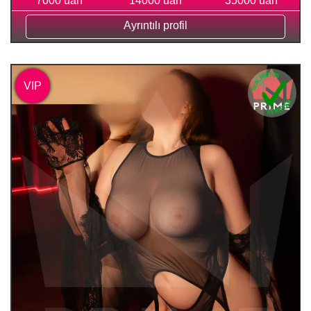
7000 uah
14000 uah
35000 uah
Ayrıntılı profil
VIP