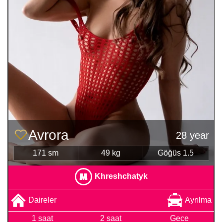
Avrora
28 year
171 sm
49 kg
Göğüs 1.5
Khreshchatyk
Daireler
Ayrılma
1 saat
2 saat
Gece