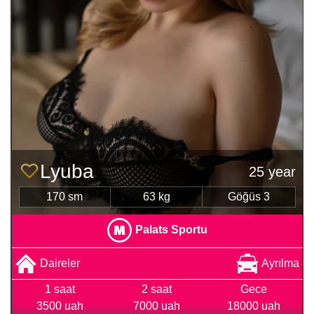
Lyuba
25 year
170 sm
63 kg
Göğüs 3
Palats Sportu
Daireler
Ayrılma
1 saat
2 saat
Gece
3500 uah
7000 uah
18000 uah