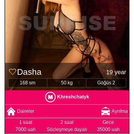
Dasha
19 year
168 sm
50 kg
Göğüs 2
Khreshchatyk
Daireler
Ayrılma
1 saat
2 saat
Gece
7000 uah
Sözleşmeye dayalı
35000 uah