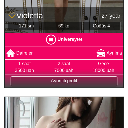
Violetta
27 year
171 sm
69 kg
Göğüs 4
Universytet
Daireler
Ayrılma
1 saat
2 saat
Gece
3500 uah
7000 uah
18000 uah
Ayrıntılı profil