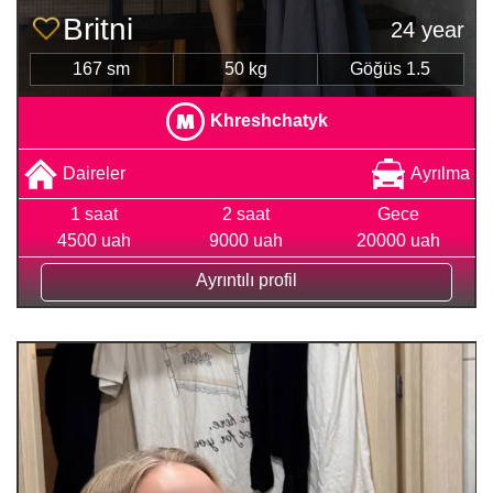
Britni
24 year
167 sm
50 kg
Göğüs 1.5
Khreshchatyk
Daireler
Ayrılma
1 saat
2 saat
Gece
4500 uah
9000 uah
20000 uah
Ayrıntılı profil