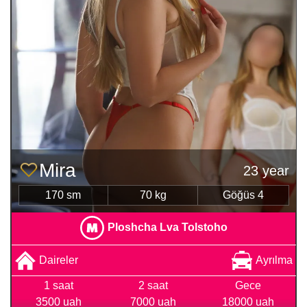
Mira
23 year
170 sm
70 kg
Göğüs 4
Ploshcha Lva Tolstoho
Daireler
Ayrılma
1 saat
2 saat
Gece
3500 uah
7000 uah
18000 uah