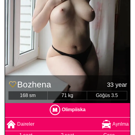
Bozhena
33 year
168 sm
71 kg
Göğüs 3.5
Olimpiiska
Daireler
Ayrılma