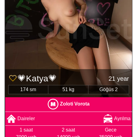
💗Katya💗
21 year
174 sm
51 kg
Göğüs 2
Zoloti Vorota
Daireler
Ayrılma
1 saat
2 saat
Gece