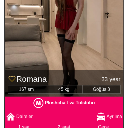
Romana
33 year
167 sm
45 kg
Göğüs 3
Ploshcha Lva Tolstoho
Daireler
Ayrılma
1 saat
2 saat
Gece