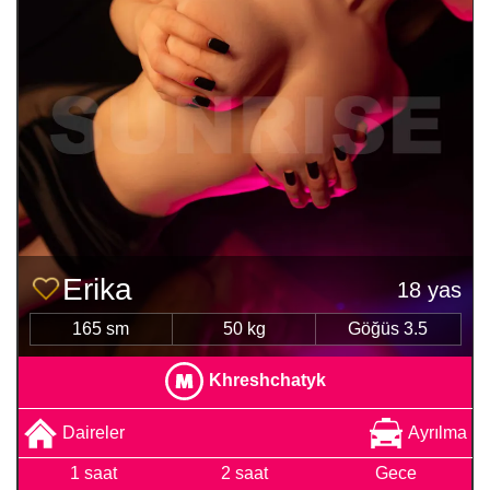
Erika
18 yas
165 sm
50 kg
Göğüs 3.5
Khreshchatyk
Daireler
Ayrılma
1 saat
2 saat
Gece