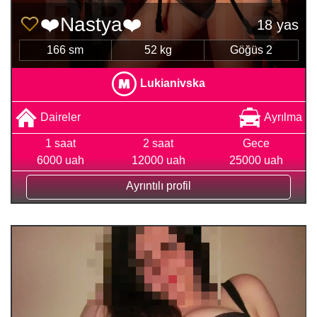
❤️Nastya❤️
18 yas
166 sm
52 kg
Göğüs 2
Lukianivska
Daireler
Ayrılma
1 saat
2 saat
Gece
6000 uah
12000 uah
25000 uah
Ayrıntılı profil