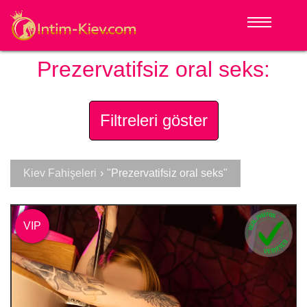
Prezervatifsiz oral seks:
Filtreleri göster
Kiev Fahişeleri
›
"Prezervatifsiz oral seks"
VIP