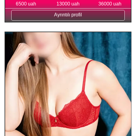
6500 uah
13000 uah
36000 uah
Ayrıntılı profil