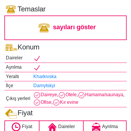
Temaslar
sayıları göster
Konum
Daireler
Ayrılma
Yeraltı
Kharkivska
İlçe
Darnytskyi
Daireye
,
Otele
,
Hamama/saunaya
,
Çıkış yerleri
Ofise
,
Kır evine
Fiyat
Fiyat
Daireler
Ayrılma