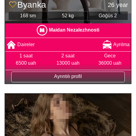
Byanka
26 year
168 sm
52 kg
Göğüs 2
Maidan Nezalezhnosti
Daireler
Ayrılma
1 saat
2 saat
Gece
6500 uah
13000 uah
36000 uah
Ayrıntılı profil