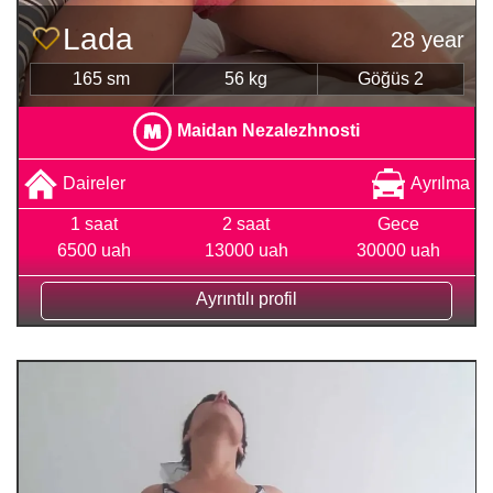
Lada
28 year
165 sm
56 kg
Göğüs 2
Maidan Nezalezhnosti
Daireler
Ayrılma
1 saat
2 saat
Gece
6500 uah
13000 uah
30000 uah
Ayrıntılı profil