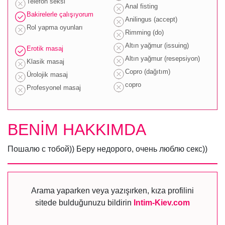
Telefon seksi
Anal fisting
Bakirelerle çalışıyorum
Anilingus (accept)
Rol yapma oyunları
Rimming (do)
Altın yağmur (issuing)
Erotik masaj
Altın yağmur (resepsiyon)
Klasik masaj
Copro (dağıtım)
Ürolojik masaj
copro
Profesyonel masaj
BENİM HAKKIMDA
Пошалю с тобой)) Беру недорого, очень люблю секс))
Arama yaparken veya yazışırken, kıza profilini
sitede bulduğunuzu bildirin
Intim-Kiev.com