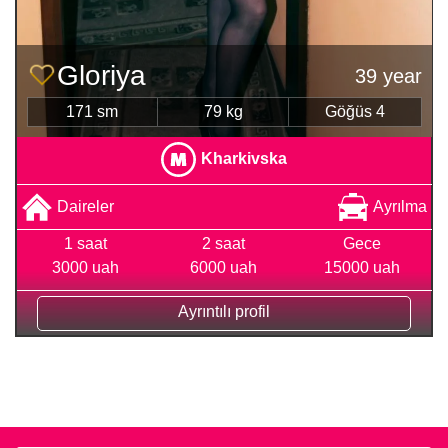
Gloriya
39 year
171 sm
79 kg
Göğüs 4
Kharkivska
Daireler
Ayrılma
1 saat
2 saat
Gece
3000 uah
6000 uah
15000 uah
Ayrıntılı profil