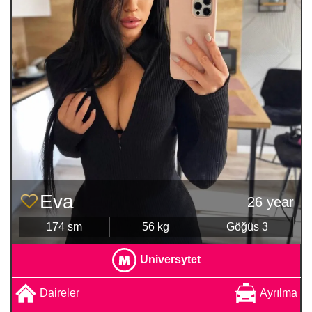
Eva
26 year
174 sm
56 kg
Göğüs 3
Universytet
Daireler
Ayrılma