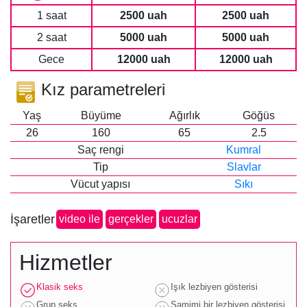
1 saat
2500 uah
2500 uah
2 saat
5000 uah
5000 uah
Gece
12000 uah
12000 uah
Kız parametreleri
Yaş
Büyüme
Ağırlık
Göğüs
26
160
65
2.5
Saç rengi
Kumral
Tip
Slavlar
Vücut yapısı
Sıkı
İşaretler
video ile
gerçekler
ucuzlar
Hizmetler
Klasik seks
Işık lezbiyen gösterisi
Grup seks
Samimi bir lezbiyen gösterisi