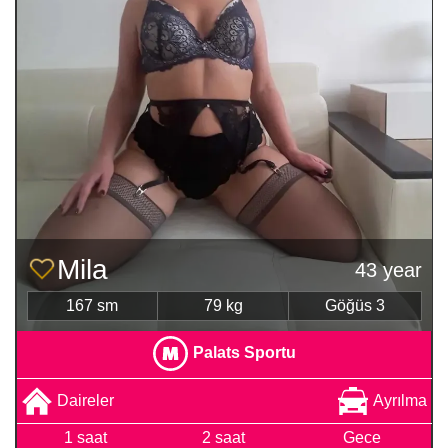
Mila
43 year
167 sm
79 kg
Göğüs 3
Palats Sportu
Daireler
Ayrılma
1 saat
2 saat
Gece