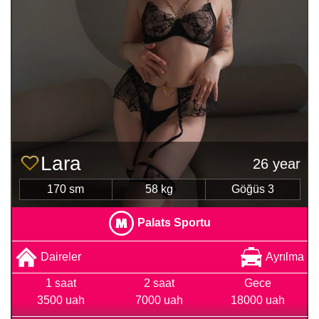
Lara
26 year
170 sm
58 kg
Göğüs 3
Palats Sportu
Daireler
Ayrılma
1 saat
2 saat
Gece
3500 uah
7000 uah
18000 uah