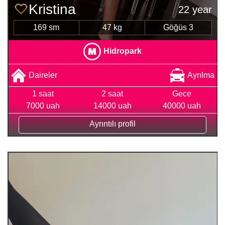
Kristina
22 year
169 sm
47 kg
Göğüs 3
Hidropark
Daireler
Ayrılma
1 saat
2 saat
Gece
7000 uah
14000 uah
40000 uah
Ayrıntılı profil