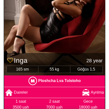
Inga
28 year
165 sm
55 kg
Göğüs 1.5
Ploshcha Lva Tolstoho
Daireler
Ayrılma
1 saat
2 saat
Gece
3500 uah
7000 uah
18000 uah