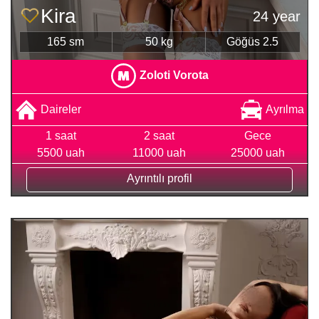
Kira
24 year
165 sm
50 kg
Göğüs 2.5
Zoloti Vorota
Daireler
Ayrılma
1 saat
2 saat
Gece
5500 uah
11000 uah
25000 uah
Ayrıntılı profil