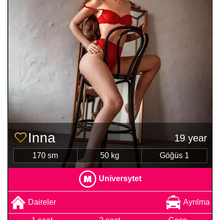
Inna
19 year
170 sm
50 kg
Göğüs 1
Universytet
Daireler
Ayrılma