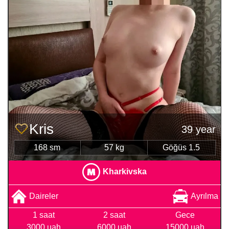
Kris
39 year
168 sm
57 kg
Göğüs 1.5
Kharkivska
Daireler
Ayrılma
1 saat
2 saat
Gece
3000 uah
6000 uah
15000 uah