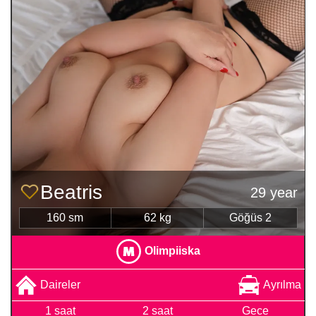
Beatris
29 year
160 sm
62 kg
Göğüs 2
Olimpiiska
Daireler
Ayrılma
1 saat
2 saat
Gece