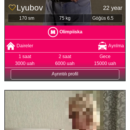
Lyubov
22 year
170 sm
75 kg
Göğüs 6.5
Olimpiiska
Daireler
Ayrılma
1 saat
2 saat
Gece
3000 uah
6000 uah
15000 uah
Ayrıntılı profil