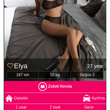
Elya
27 year
167 sm
52 kg
Göğüs 3
Zoloti Vorota
Daireler
Ayrılma
1 saat
2 saat
Gece