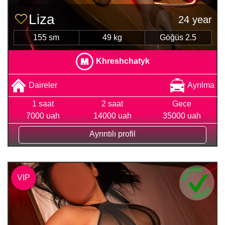
Liza
24 year
155 sm
49 kg
Göğüs 2.5
Khreshchatyk
Daireler
Ayrılma
1 saat
2 saat
Gece
7000 uah
14000 uah
35000 uah
Ayrıntılı profil
VIP