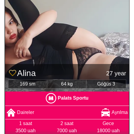
Alina
27 year
169 sm
64 kg
Göğüs 3
Palats Sportu
Daireler
Ayrılma
1 saat
2 saat
Gece
3500 uah
7000 uah
18000 uah