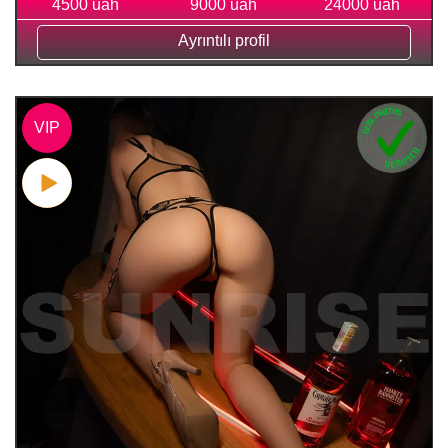
4500 uah
9000 uah
24000 uah
Ayrıntılı profil
VIP