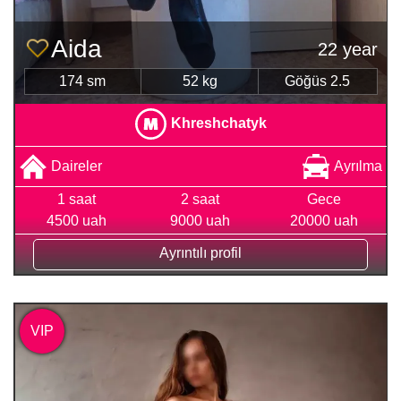
Aida
22 year
174 sm
52 kg
Göğüs 2.5
Khreshchatyk
Daireler
Ayrılma
1 saat
2 saat
Gece
4500 uah
9000 uah
20000 uah
Ayrıntılı profil
VIP