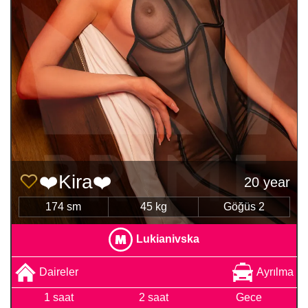
❤️Kira❤️
20 year
174 sm
45 kg
Göğüs 2
Lukianivska
Daireler
Ayrılma
1 saat
2 saat
Gece