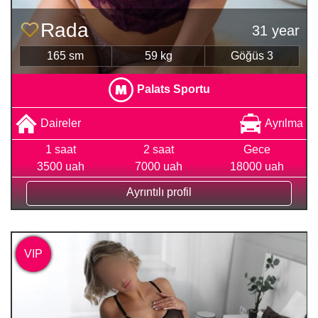
Rada
31 year
165 sm
59 kg
Göğüs 3
Palats Sportu
Daireler
Ayrılma
1 saat
2 saat
Gece
3500 uah
7000 uah
18000 uah
Ayrıntılı profil
VIP