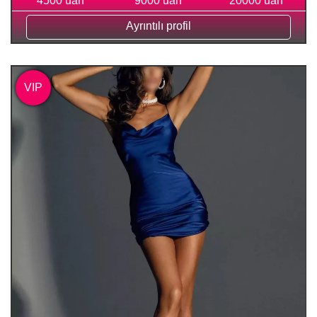
4500 uah
9000 uah
20000 uah
Ayrıntılı profil
VIP