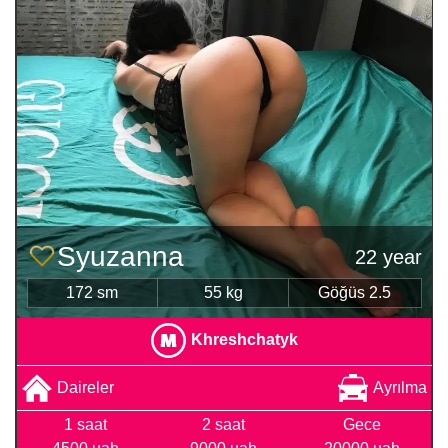
Syuzanna
22 year
172 sm
55 kg
Göğüs 2.5
Khreshchatyk
Daireler
Ayrılma
1 saat
2 saat
Gece