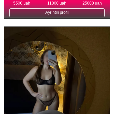
5500 uah
11000 uah
25000 uah
Ayrıntılı profil