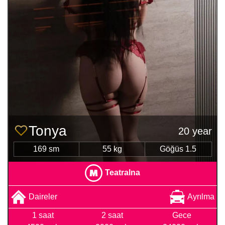
Tonya
20 year
169 sm
55 kg
Göğüs 1.5
Teatralna
Daireler
Ayrılma
1 saat
2 saat
Gece