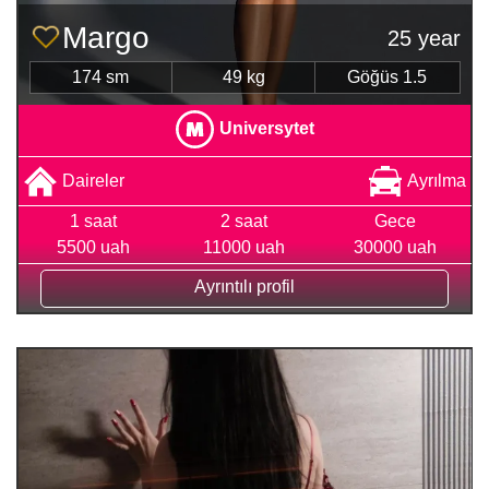
Margo
25 year
174 sm
49 kg
Göğüs 1.5
Universytet
Daireler
Ayrılma
1 saat
2 saat
Gece
5500 uah
11000 uah
30000 uah
Ayrıntılı profil