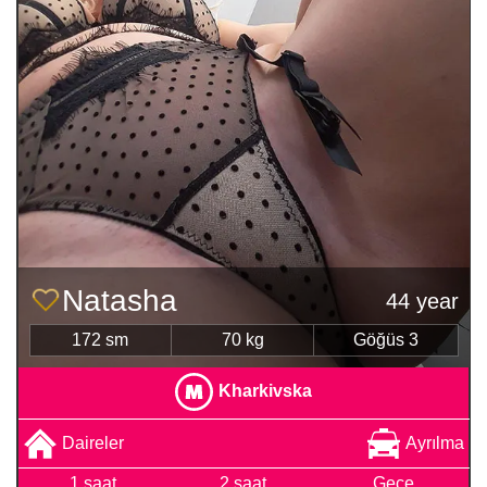
Natasha
44 year
172 sm
70 kg
Göğüs 3
Kharkivska
Daireler
Ayrılma
1 saat
2 saat
Gece