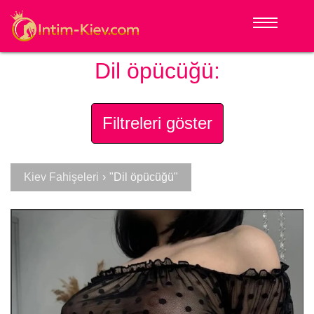
Dil öpücüğü:
Filtreleri göster
Kiev Fahişeleri
›
"Dil öpücüğü"