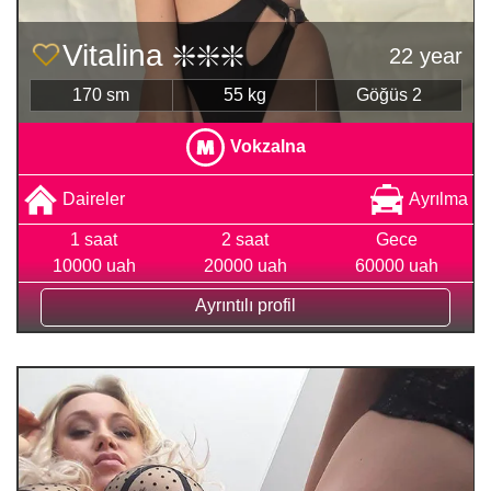
Vitalina ❇️❇️❇️
22 year
170 sm
55 kg
Göğüs 2
Vokzalna
Daireler
Ayrılma
1 saat
2 saat
Gece
10000 uah
20000 uah
60000 uah
Ayrıntılı profil