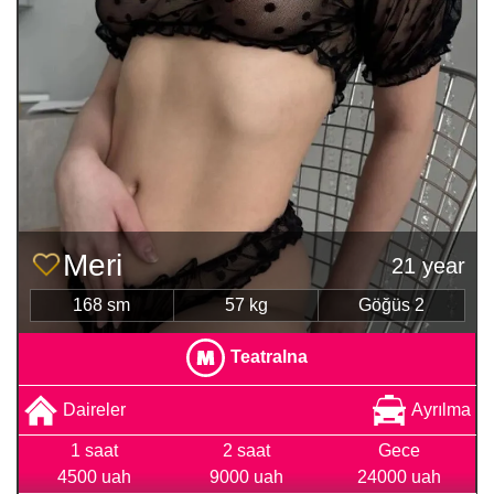
Meri
21 year
168 sm
57 kg
Göğüs 2
Teatralna
Daireler
Ayrılma
1 saat
2 saat
Gece
4500 uah
9000 uah
24000 uah