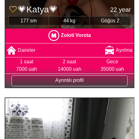
💗Katya💗
22 year
177 sm
44 kg
Göğüs 2
Zoloti Vorota
Daireler
Ayrılma
1 saat
2 saat
Gece
7000 uah
14000 uah
35000 uah
Ayrıntılı profil