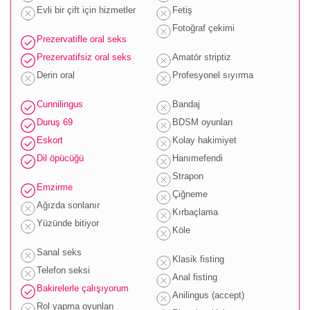
Evli bir çift için hizmetler
Fetiş
Fotoğraf çekimi
Prezervatifle oral seks
Prezervatifsiz oral seks
Amatör striptiz
Derin oral
Profesyonel sıyırma
Cunnilingus
Bandaj
Duruş 69
BDSM oyunları
Eskort
Kolay hakimiyet
Dil öpücüğü
Hanımefendi
Strapon
Emzirme
Çiğneme
Ağızda sonlanır
Kırbaçlama
Yüzünde bitiyor
Köle
Sanal seks
Klasik fisting
Telefon seksi
Anal fisting
Bakirelerle çalışıyorum
Anilingus (accept)
Rol yapma oyunları