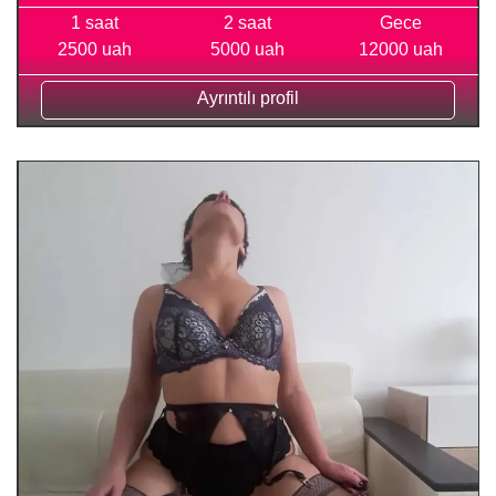
1 saat
2 saat
Gece
2500 uah
5000 uah
12000 uah
Ayrıntılı profil