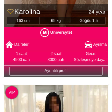
Karolina
24 year
163 sm
65 kg
Göğüs 1.5
Universytet
Daireler
Ayrılma
1 saat
2 saat
Gece
4500 uah
8000 uah
Sözleşmeye dayalı
Ayrıntılı profil
VIP