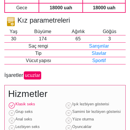
Gece
18000 uah
18000 uah
Kız parametreleri
Yaş
Büyüme
Ağırlık
Göğüs
30
174
65
3
Saç rengi
Sarışınlar
Tip
Slavlar
Vücut yapısı
Sportif
İşaretler
ucuzlar
Hizmetler
Klasik seks
Işık lezbiyen gösterisi
Grup seks
Samimi bir lezbiyen gösterisi
Anal seks
Yüze oturma
Lezbiyen seks
Oyuncaklar