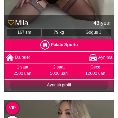
Mila
43 year
167 sm
79 kg
Göğüs 3
Palats Sportu
Daireler
Ayrılma
1 saat
2 saat
Gece
2500 uah
5000 uah
12000 uah
Ayrıntılı profil
VIP