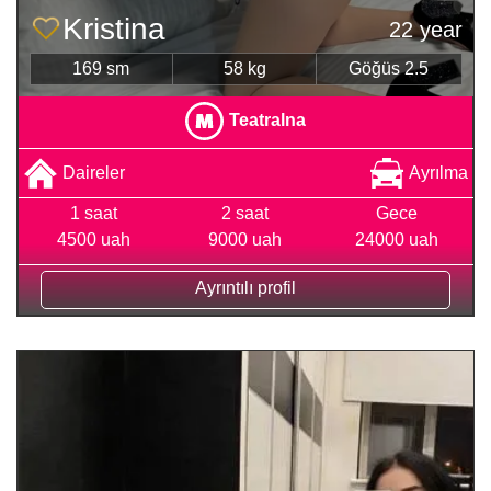
Kristina
22 year
169 sm
58 kg
Göğüs 2.5
Teatralna
Daireler
Ayrılma
1 saat
2 saat
Gece
4500 uah
9000 uah
24000 uah
Ayrıntılı profil