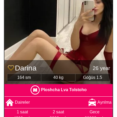
Darina
26 year
164 sm
40 kg
Göğüs 1.5
Ploshcha Lva Tolstoho
Daireler
Ayrılma
1 saat
2 saat
Gece