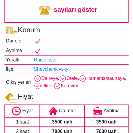
sayıları göster
Konum
Daireler
Ayrılma
Yeraltı
Universytet
İlçe
Shevchenkivskyi
Daireye
,
Otele
,
Hamama/saunaya
,
Çıkış yerleri
Ofise
,
Kır evine
Fiyat
Fiyat
Daireler
Ayrılma
1 saat
3500 uah
3500 uah
2 saat
7000 uah
7000 uah