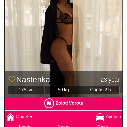
Nastenka
23 year
175 sm
50 kg
Göğüs 2.5
Zoloti Vorota
Daireler
Ayrılma