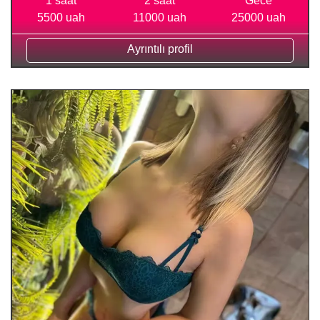
1 saat
2 saat
Gece
5500 uah
11000 uah
25000 uah
Ayrıntılı profil