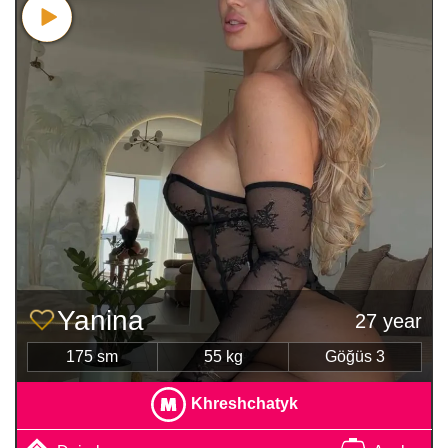
Yanina
27 year
175 sm
55 kg
Göğüs 3
Khreshchatyk