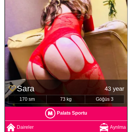
Sara
43 year
170 sm
73 kg
Göğüs 3
Palats Sportu
Daireler
Ayrılma