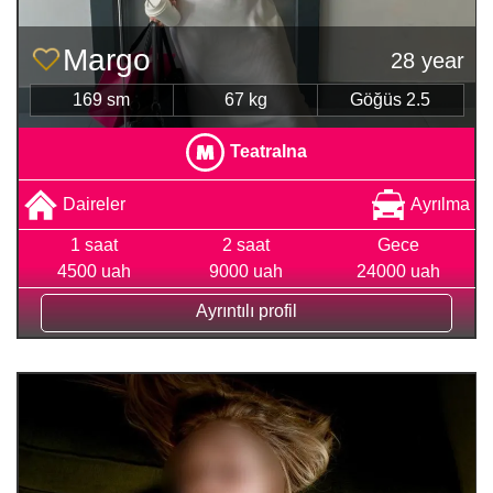
Margo
28 year
169 sm
67 kg
Göğüs 2.5
Teatralna
Daireler
Ayrılma
1 saat
2 saat
Gece
4500 uah
9000 uah
24000 uah
Ayrıntılı profil