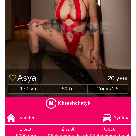
Asya
20 year
170 sm
50 kg
Göğüs 2.5
Khreshchatyk
Daireler
Ayrılma
1 saat
2 saat
Gece