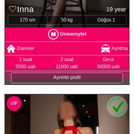
Inna
19 year
170 sm
50 kg
Göğüs 1
Universytet
Daireler
Ayrılma
1 saat
2 saat
Gece
5500 uah
11000 uah
30000 uah
Ayrıntılı profil
VIP