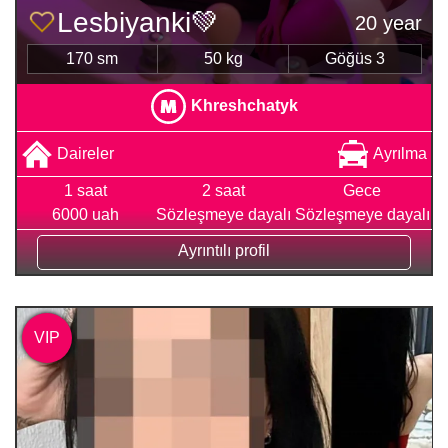
Lesbiyanki💚
20 year
170 sm
50 kg
Göğüs 3
Khreshchatyk
Daireler
Ayrılma
1 saat
2 saat
Gece
6000 uah
Sözleşmeye dayalı
Sözleşmeye dayalı
Ayrıntılı profil
VIP