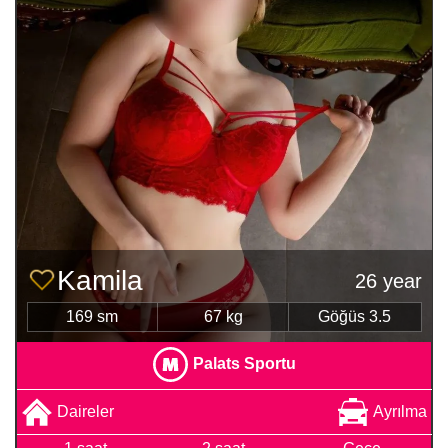
Kamila
26 year
169 sm
67 kg
Göğüs 3.5
Palats Sportu
Daireler
Ayrılma