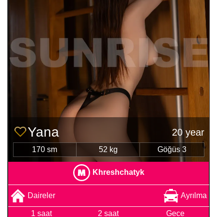
Yana
20 year
170 sm
52 kg
Göğüs 3
Khreshchatyk
Daireler
Ayrılma
1 saat
2 saat
Gece