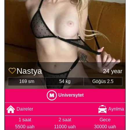
Nastya
24 year
169 sm
54 kg
Göğüs 2.5
Universytet
Daireler
Ayrılma
1 saat
2 saat
Gece
5500 uah
11000 uah
30000 uah