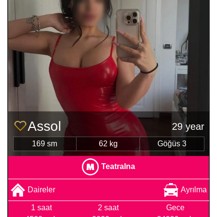
Assol
29 year
169 sm
62 kg
Göğüs 3
Teatralna
Daireler
Ayrılma
1 saat
2 saat
Gece