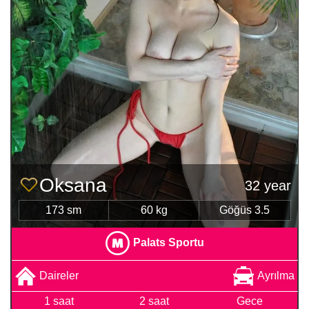
Oksana
32 year
173 sm
60 kg
Göğüs 3.5
Palats Sportu
Daireler
Ayrılma
1 saat
2 saat
Gece