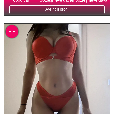
8000 uah
Sözleşmeye dayalı
Sözleşmeye dayalı
Ayrıntılı profil
VIP