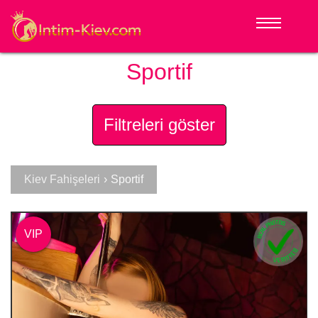
Sportif
Filtreleri göster
Kiev Fahişeleri
›
Sportif
VIP