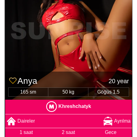
Anya
20 year
165 sm
50 kg
Göğüs 1.5
Khreshchatyk
Daireler
Ayrılma
1 saat
2 saat
Gece