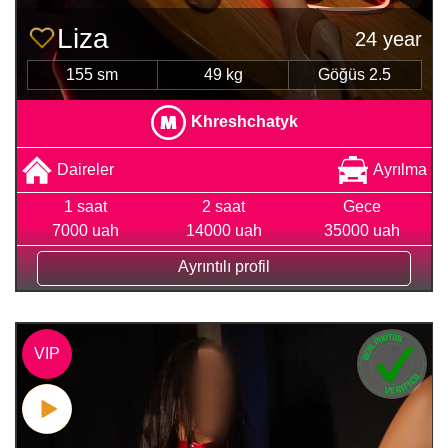
Liza
24 year
155 sm
49 kg
Göğüs 2.5
Khreshchatyk
Daireler
Ayrılma
1 saat
2 saat
Gece
7000 uah
14000 uah
35000 uah
Ayrıntılı profil
VIP