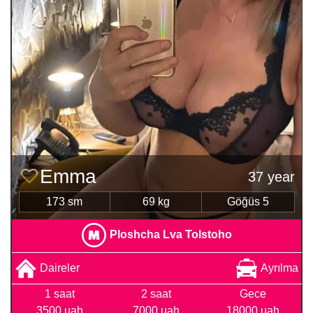
Emma
37 year
173 sm
69 kg
Göğüs 5
Ploshcha Lva Tolstoho
Daireler
Ayrılma
1 saat
2 saat
Gece
3500 uah
7000 uah
18000 uah