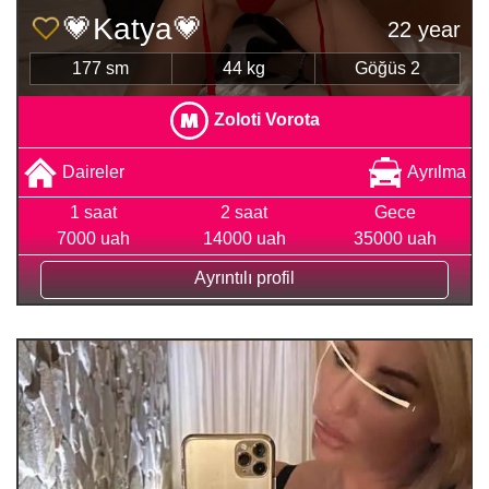
💗Katya💗
22 year
177 sm
44 kg
Göğüs 2
Zoloti Vorota
Daireler
Ayrılma
1 saat
2 saat
Gece
7000 uah
14000 uah
35000 uah
Ayrıntılı profil