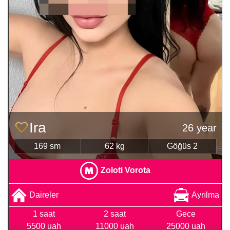
Ira
26 year
169 sm
62 kg
Göğüs 2
Zoloti Vorota
Daireler
Ayrılma
1 saat
2 saat
Gece
5500 uah
11000 uah
25000 uah