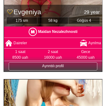
Evgeniya
29 year
175 sm
58 kg
Göğüs 4
Maidan Nezalezhnosti
Daireler
Ayrılma
1 saat
2 saat
Gece
8500 uah
16000 uah
45000 uah
Ayrıntılı profil