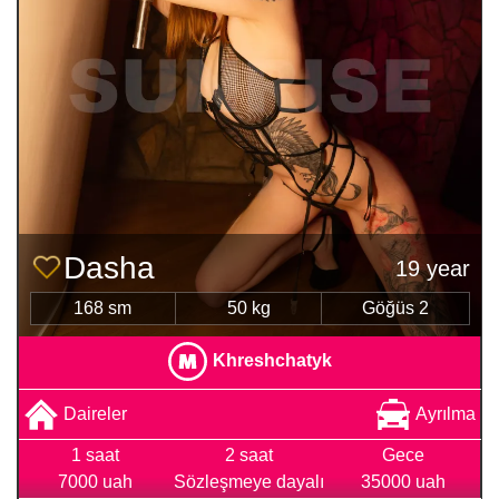
Dasha
19 year
168 sm
50 kg
Göğüs 2
Khreshchatyk
Daireler
Ayrılma
1 saat
2 saat
Gece
7000 uah
Sözleşmeye dayalı
35000 uah