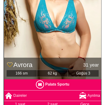
Avrora
31 year
166 sm
62 kg
Göğüs 3
Palats Sportu
Daireler
Ayrılma
1 saat
2 saat
Gece