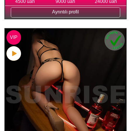
4500 uah
9000 uah
24000 uah
Ayrıntılı profil
VIP