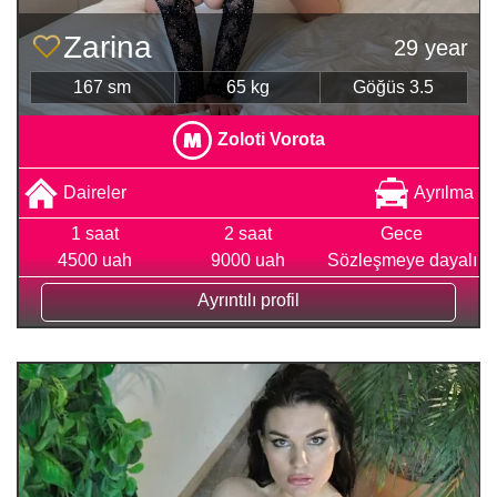
Zarina
29 year
167 sm
65 kg
Göğüs 3.5
Zoloti Vorota
Daireler
Ayrılma
1 saat
2 saat
Gece
4500 uah
9000 uah
Sözleşmeye dayalı
Ayrıntılı profil