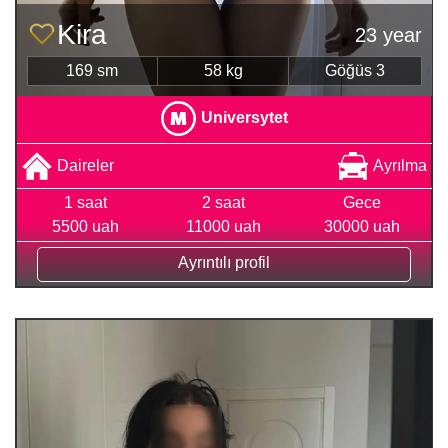
Kira
23 year
169 sm
58 kg
Göğüs 3
Universytet
Daireler
Ayrılma
1 saat
2 saat
Gece
5500 uah
11000 uah
30000 uah
Ayrıntılı profil