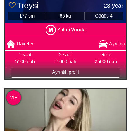
Treysi
23 year
177 sm
65 kg
Göğüs 4
Zoloti Vorota
Daireler
Ayrılma
1 saat
2 saat
Gece
5500 uah
11000 uah
25000 uah
Ayrıntılı profil
VIP