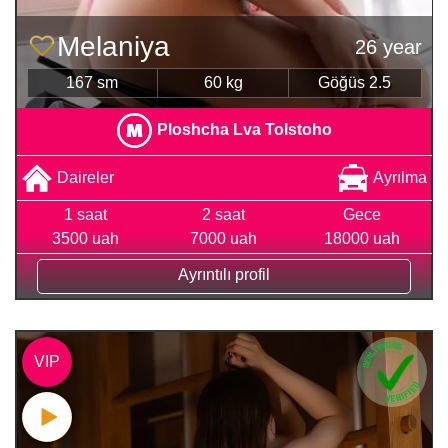
Melaniya
26 year
167 sm
60 kg
Göğüs 2.5
Ploshcha Lva Tolstoho
Daireler
Ayrılma
1 saat
2 saat
Gece
3500 uah
7000 uah
18000 uah
Ayrıntılı profil
VIP