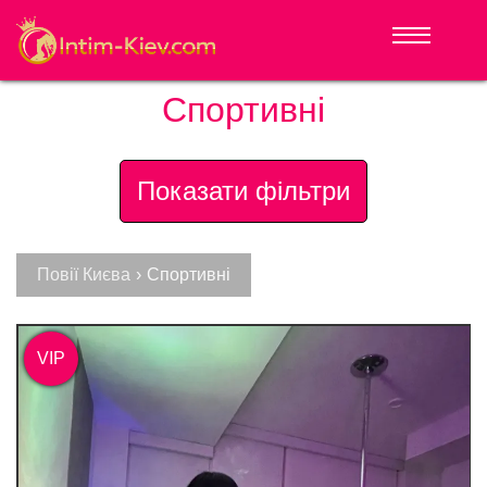
Спортивні
Показати фільтри
Повії Києва
›
Спортивні
VIP