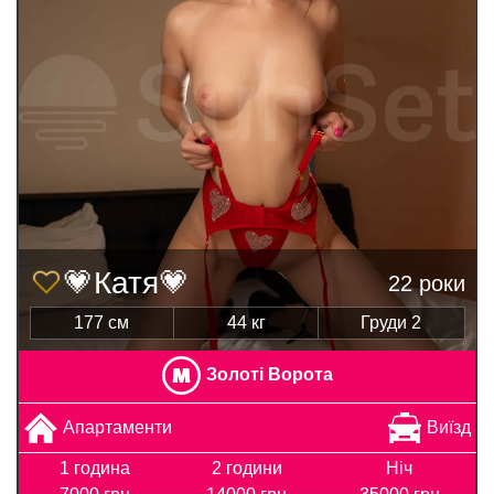
💗Катя💗
22 роки
177 см
44 кг
Груди 2
Золоті Ворота
Апартаменти
Виїзд
1 година
2 години
Ніч