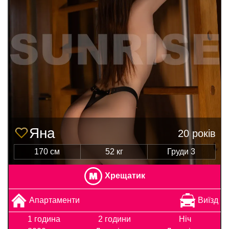
Яна
20 років
170 см
52 кг
Груди 3
Хрещатик
Апартаменти
Виїзд
1 година
2 години
Ніч