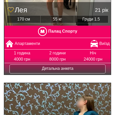
Лея
21 рік
170 см
55 кг
Груди 1.5
Палац Спорту
Апартаменти
Виїзд
1 година
2 години
Ніч
4000 грн
8000 грн
24000 грн
Детальна анкета