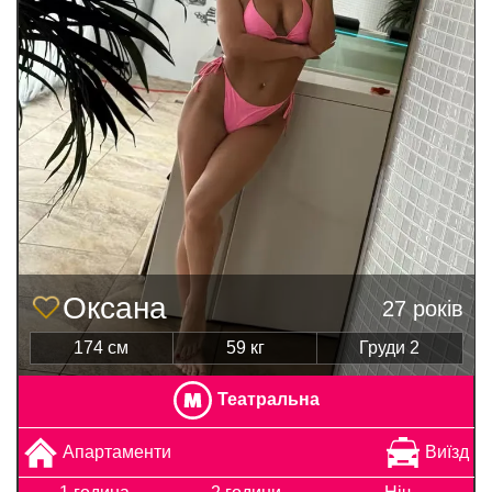
Оксана
27 років
174 см
59 кг
Груди 2
Театральна
Апартаменти
Виїзд