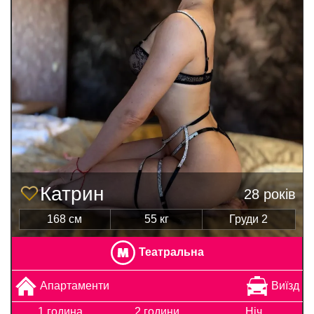
Катрин
28 років
168 см
55 кг
Груди 2
Театральна
Апартаменти
Виїзд
1 година
2 години
Ніч