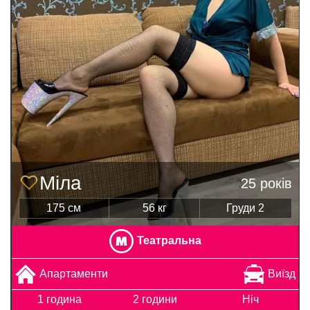
Міла
25 років
175 см
56 кг
Груди 2
Театральна
Апартаменти
Виїзд
1 година
2 години
Ніч