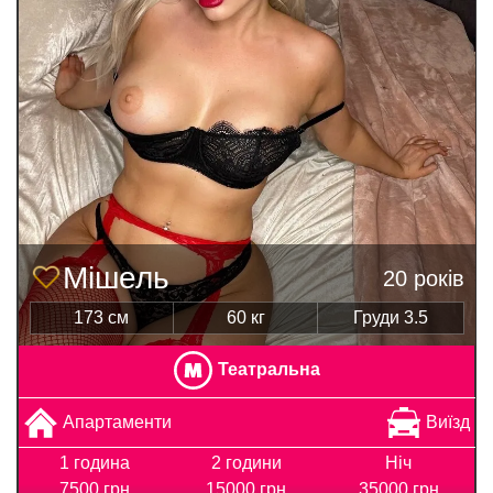
Мішель
20 років
173 см
60 кг
Груди 3.5
Театральна
Апартаменти
Виїзд
1 година
2 години
Ніч
7500 грн
15000 грн
35000 грн