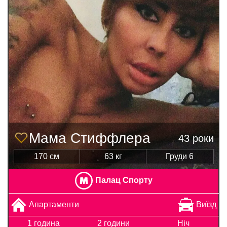
Мама Стиффлера
43 роки
170 см
63 кг
Груди 6
Палац Спорту
Апартаменти
Виїзд
1 година
2 години
Ніч