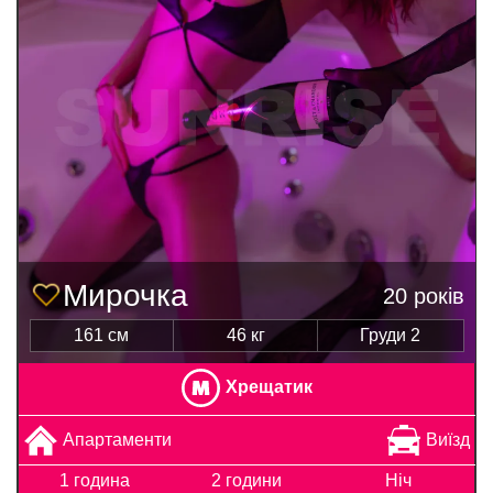
Мирочка
20 років
161 см
46 кг
Груди 2
Хрещатик
Апартаменти
Виїзд
1 година
2 години
Ніч