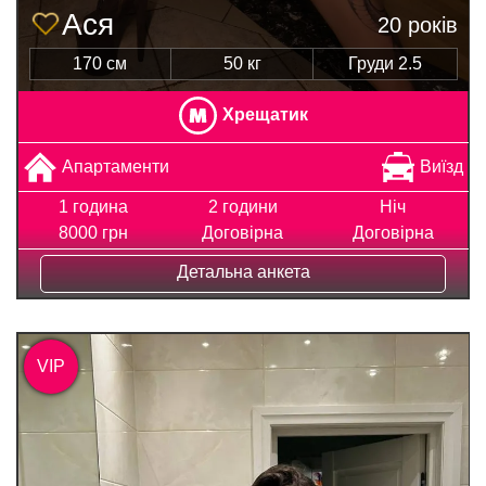
Ася
20 років
170 см
50 кг
Груди 2.5
Хрещатик
Апартаменти
Виїзд
1 година
2 години
Ніч
8000 грн
Договірна
Договірна
Детальна анкета
VIP