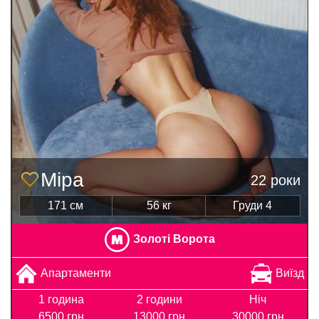
Міра
22 роки
171 см
56 кг
Груди 4
Золоті Ворота
Апартаменти
Виїзд
1 година
2 години
Ніч
6500 грн
13000 грн
30000 грн