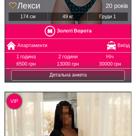
Лекси
20 років
174 см
49 кг
Груди 1
Золоті Ворота
Апартаменти
Виїзд
1 година
2 години
Ніч
6500 грн
13000 грн
30000 грн
Детальна анкета
VIP