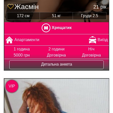
Жасмін
21 рік
172 см
51 кг
Груди 2.5
Хрещатик
Апартаменти
Виїзд
1 година
2 години
Ніч
5000 грн
Договірна
Договірна
Детальна анкета
VIP