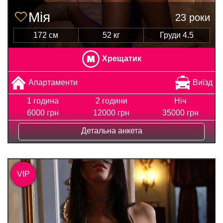
Мія
23 роки
172 см
52 кг
Груди 4.5
Хрещатик
Апартаменти
Виїзд
1 година
2 години
Ніч
6000 грн
12000 грн
35000 грн
Детальна анкета
VIP