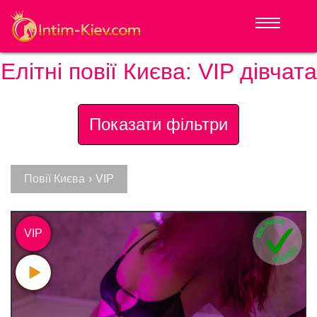
Елітні повії Києва: VIP дівчата
Показати фільтри
Повії Києва
›
VIP
VIP