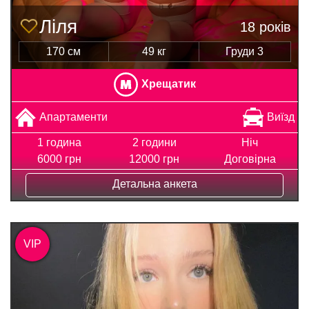
Ліля
18 років
170 см
49 кг
Груди 3
Хрещатик
Апартаменти
Виїзд
1 година
2 години
Ніч
6000 грн
12000 грн
Договірна
Детальна анкета
VIP