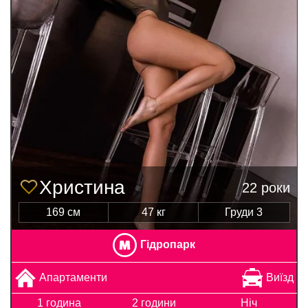
Христина
22 роки
169 см
47 кг
Груди 3
Гідропарк
Апартаменти
Виїзд
1 година
2 години
Ніч