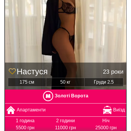
Настуся
23 роки
175 см
50 кг
Груди 2.5
Золоті Ворота
Апартаменти
Виїзд
1 година
2 години
Ніч
5500 грн
11000 грн
25000 грн