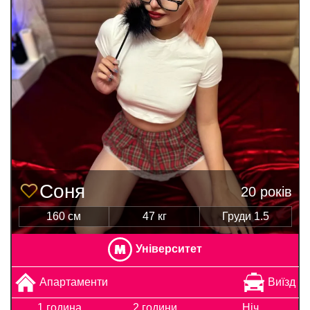
Соня
20 років
160 см
47 кг
Груди 1.5
Університет
Апартаменти
Виїзд
1 година
2 години
Ніч