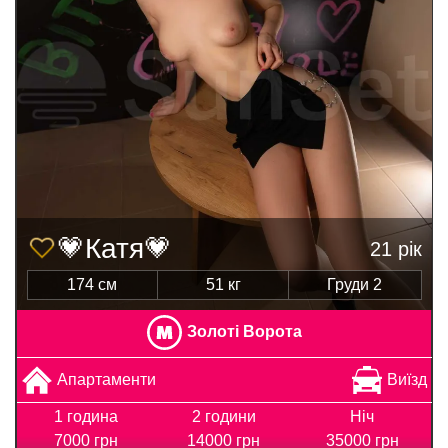
💗Катя💗
21 рік
174 см
51 кг
Груди 2
Золоті Ворота
Апартаменти
Виїзд
1 година
2 години
Ніч
7000 грн
14000 грн
35000 грн