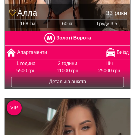
Алла
33 роки
168 см
60 кг
Груди 3.5
Золоті Ворота
Апартаменти
Виїзд
1 година
2 години
Ніч
5500 грн
11000 грн
25000 грн
Детальна анкета
VIP