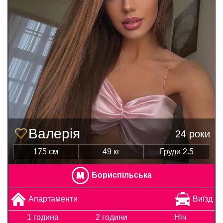
Валерія
24 роки
175 см
49 кг
Груди 2.5
Бориспільська
Апартаменти
Виїзд
1 година
2 години
Ніч