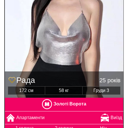
Рада
25 років
172 см
58 кг
Груди 3
Золоті Ворота
Апартаменти
Виїзд