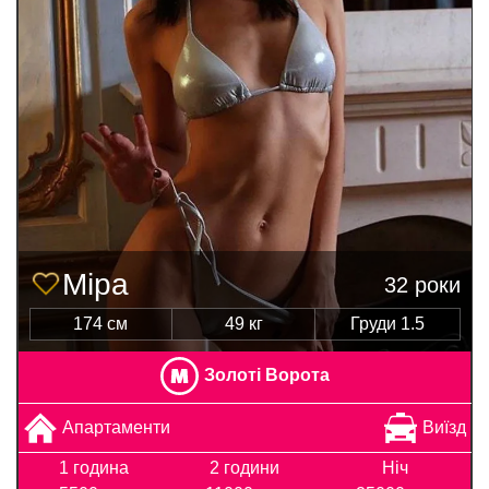
Міра
32 роки
174 см
49 кг
Груди 1.5
Золоті Ворота
Апартаменти
Виїзд
1 година
2 години
Ніч