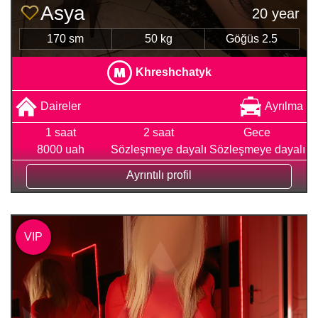
Asya
20 year
170 sm
50 kg
Göğüs 2.5
Khreshchatyk
Daireler
Ayrılma
1 saat
2 saat
Gece
8000 uah
Sözleşmeye dayalı
Sözleşmeye dayalı
Ayrıntılı profil
VIP