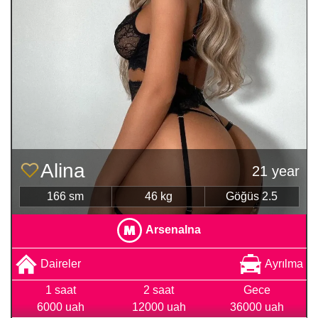
Alina
21 year
166 sm
46 kg
Göğüs 2.5
Arsenalna
Daireler
Ayrılma
1 saat
2 saat
Gece
6000 uah
12000 uah
36000 uah