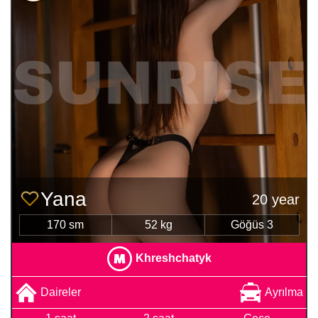
Yana
20 year
170 sm
52 kg
Göğüs 3
Khreshchatyk
Daireler
Ayrılma