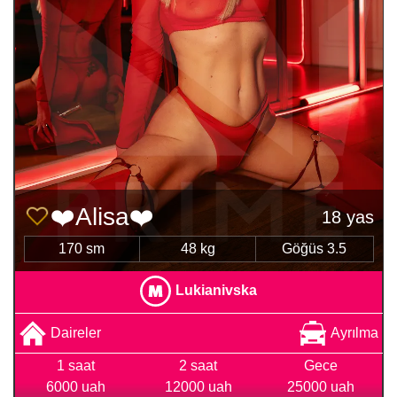
❤️Alisa❤️
18 yas
170 sm
48 kg
Göğüs 3.5
Lukianivska
Daireler
Ayrılma
1 saat
2 saat
Gece
6000 uah
12000 uah
25000 uah