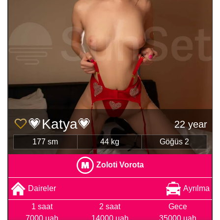
💗Katya💗
22 year
177 sm
44 kg
Göğüs 2
Zoloti Vorota
Daireler
Ayrılma
1 saat
2 saat
Gece
7000 uah
14000 uah
35000 uah