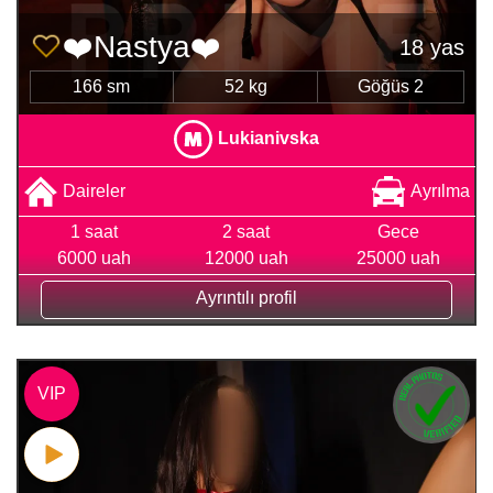
❤️Nastya❤️
18 yas
166 sm
52 kg
Göğüs 2
Lukianivska
Daireler
Ayrılma
1 saat
2 saat
Gece
6000 uah
12000 uah
25000 uah
Ayrıntılı profil
VIP