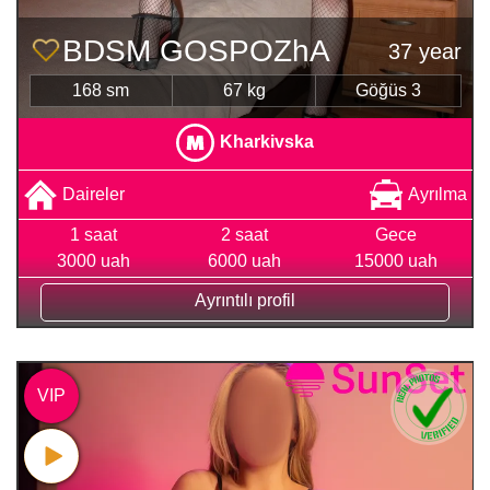
BDSM GOSPOZhA
37 year
168 sm
67 kg
Göğüs 3
Kharkivska
Daireler
Ayrılma
1 saat
2 saat
Gece
3000 uah
6000 uah
15000 uah
Ayrıntılı profil
VIP