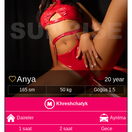
Anya
20 year
165 sm
50 kg
Göğüs 1.5
Khreshchatyk
Daireler
Ayrılma
1 saat
2 saat
Gece