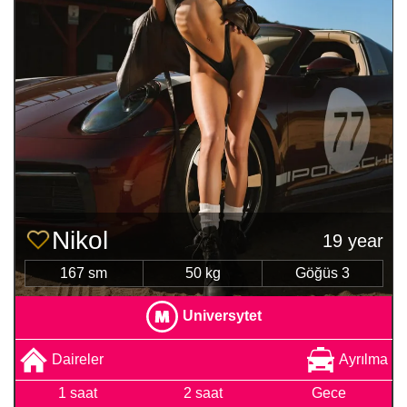
Nіkol
19 year
167 sm
50 kg
Göğüs 3
Universytet
Daireler
Ayrılma
1 saat
2 saat
Gece