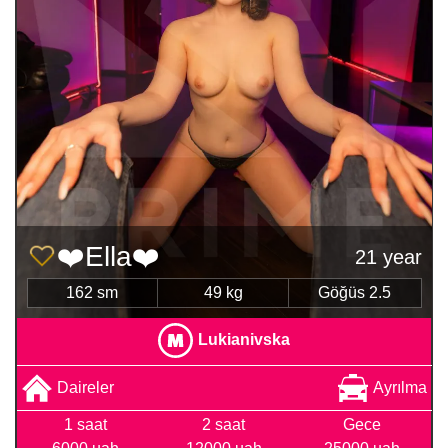
❤️Ella❤️
21 year
162 sm
49 kg
Göğüs 2.5
Lukianivska
Daireler
Ayrılma
1 saat
2 saat
Gece