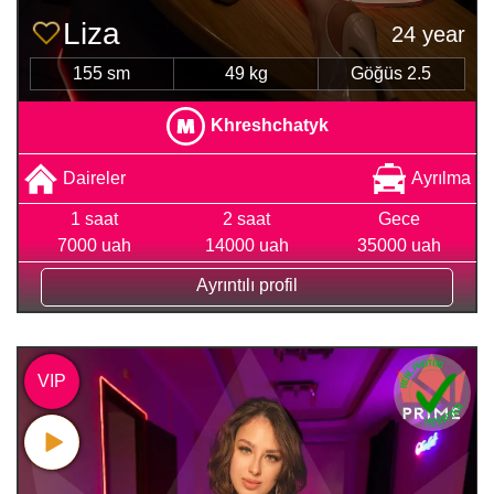
Liza
24 year
155 sm
49 kg
Göğüs 2.5
Khreshchatyk
Daireler
Ayrılma
1 saat
2 saat
Gece
7000 uah
14000 uah
35000 uah
Ayrıntılı profil
VIP