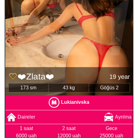
❤️Zlata❤️
19 year
173 sm
43 kg
Göğüs 2
Lukianivska
Daireler
Ayrılma
1 saat
2 saat
Gece
6000 uah
12000 uah
25000 uah