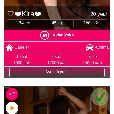
❤️Kira❤️
20 year
174 sm
45 kg
Göğüs 2
Lukianivska
Daireler
Ayrılma
1 saat
2 saat
Gece
7000 uah
12000 uah
25000 uah
Ayrıntılı profil
VIP