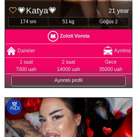
💗Katya💗
21 year
174 sm
51 kg
Göğüs 2
Zoloti Vorota
Daireler
Ayrılma
1 saat
2 saat
Gece
7000 uah
14000 uah
35000 uah
Ayrıntılı profil