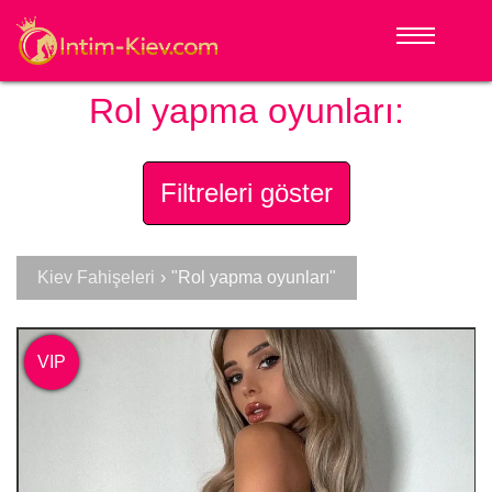
Rol yapma oyunları:
Filtreleri göster
Kiev Fahişeleri
›
"Rol yapma oyunları"
VIP