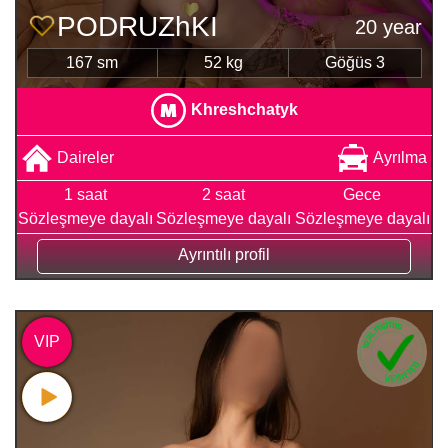
PODRUZhKI
20 year
167 sm
52 kg
Göğüs 3
Khreshchatyk
Daireler
Ayrılma
1 saat
2 saat
Gece
Sözleşmeye dayalı
Sözleşmeye dayalı
Sözleşmeye dayalı
Ayrıntılı profil
VIP