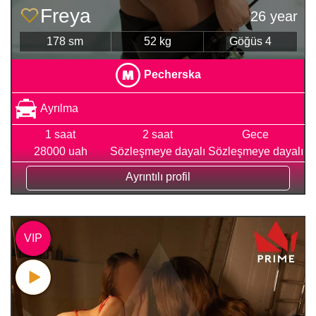
Freya
26 year
178 sm
52 kg
Göğüs 4
Pecherska
Ayrılma
1 saat
2 saat
Gece
28000 uah
Sözleşmeye dayalı
Sözleşmeye dayalı
Ayrıntılı profil
VIP