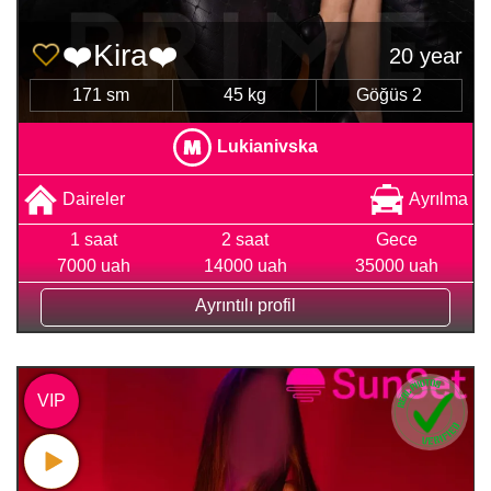
❤️Kira❤️
20 year
171 sm
45 kg
Göğüs 2
Lukianivska
Daireler
Ayrılma
1 saat
2 saat
Gece
7000 uah
14000 uah
35000 uah
Ayrıntılı profil
VIP