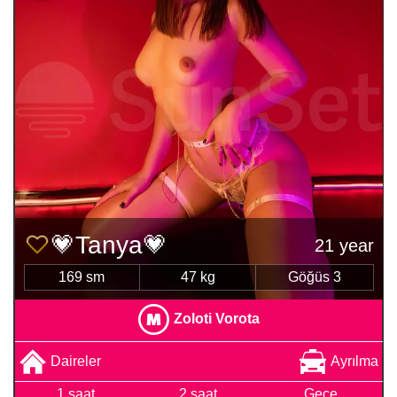
💗Tanya💗
21 year
169 sm
47 kg
Göğüs 3
Zoloti Vorota
Daireler
Ayrılma
1 saat
2 saat
Gece