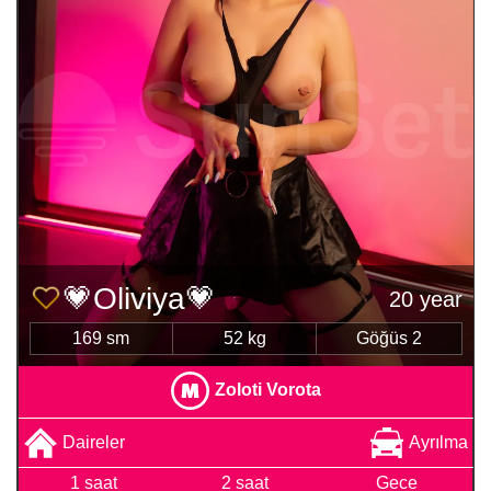
💗Oliviya💗
20 year
169 sm
52 kg
Göğüs 2
Zoloti Vorota
Daireler
Ayrılma
1 saat
2 saat
Gece