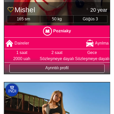
Mіshel
20 year
165 sm
50 kg
Göğüs 3
Pozniaky
Daireler
Ayrılma
1 saat
2 saat
Gece
2000 uah
Sözleşmeye dayalı
Sözleşmeye dayalı
Ayrıntılı profil