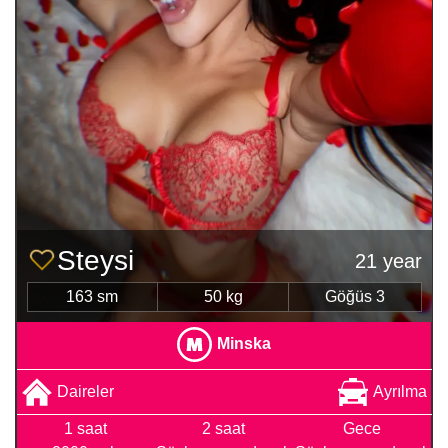
Steysі
21 year
163 sm
50 kg
Göğüs 3
Minska
Daireler
Ayrılma
1 saat
2 saat
Gece