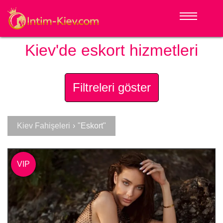
Kiev'de eskort hizmetleri
Filtreleri göster
Kiev Fahişeleri
›
"Eskort"
VIP