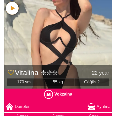
Vitalina ❇️❇️❇️
22 year
170 sm
55 kg
Göğüs 2
Vokzalna
Daireler
Ayrılma