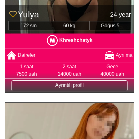
Yulya
24 year
172 sm
60 kg
Göğüs 5
Khreshchatyk
Daireler
Ayrılma
1 saat
2 saat
Gece
7500 uah
14000 uah
40000 uah
Ayrıntılı profil