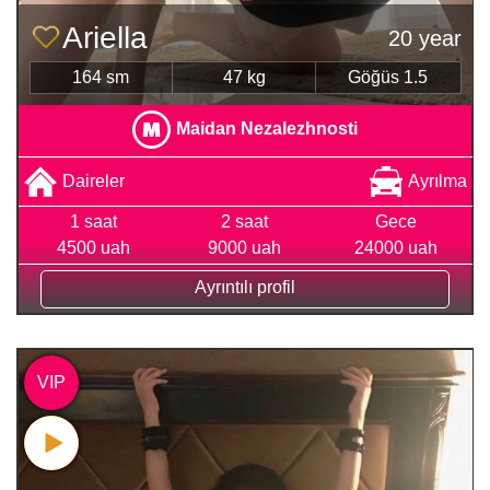
Ariella
20 year
164 sm
47 kg
Göğüs 1.5
Maidan Nezalezhnosti
Daireler
Ayrılma
1 saat
2 saat
Gece
4500 uah
9000 uah
24000 uah
Ayrıntılı profil
VIP