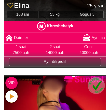
Elina
25 year
168 sm
53 kg
Göğüs 3
Khreshchatyk
Daireler
Ayrılma
1 saat
2 saat
Gece
7500 uah
14000 uah
40000 uah
Ayrıntılı profil
VIP