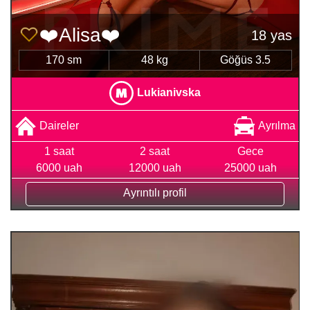
❤️Alisa❤️
18 yas
170 sm
48 kg
Göğüs 3.5
Lukianivska
Daireler
Ayrılma
1 saat
2 saat
Gece
6000 uah
12000 uah
25000 uah
Ayrıntılı profil