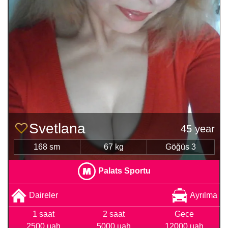
Svetlana
45 year
168 sm
67 kg
Göğüs 3
Palats Sportu
Daireler
Ayrılma
1 saat
2 saat
Gece
2500 uah
5000 uah
12000 uah