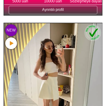
5000 uah
10000 uah
Sözleşmeye dayalı
Ayrıntılı profil
NEW