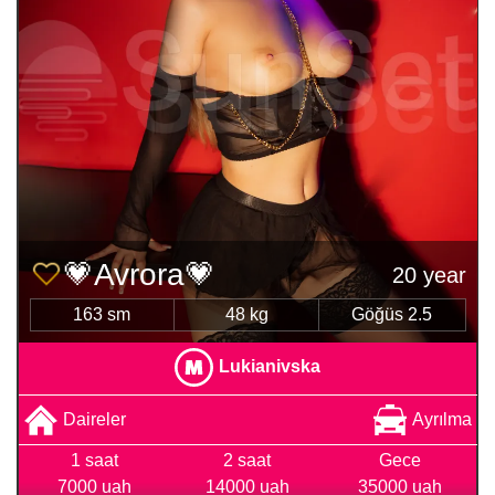
💗Avrora💗
20 year
163 sm
48 kg
Göğüs 2.5
Lukianivska
Daireler
Ayrılma
1 saat
2 saat
Gece
7000 uah
14000 uah
35000 uah