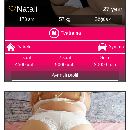
Natali
27 year
173 sm
57 kg
Göğüs 4
Teatralna
Daireler
Ayrılma
1 saat
2 saat
Gece
4500 uah
9000 uah
20000 uah
Ayrıntılı profil