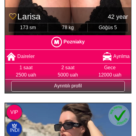
Larisa
42 year
173 sm
78 kg
Göğüs 5
Pozniaky
Daireler
Ayrılma
1 saat
2 saat
Gece
2500 uah
5000 uah
12000 uah
Ayrıntılı profil
VIP