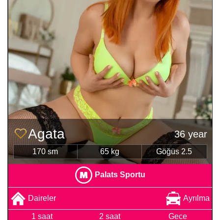
Agata
36 year
170 sm
65 kg
Göğüs 2.5
Palats Sportu
Daireler
Ayrılma
1 saat
2 saat
Gece