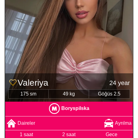
Valeriya
24 year
175 sm
49 kg
Göğüs 2.5
Boryspilska
Daireler
Ayrılma
1 saat
2 saat
Gece