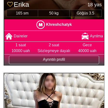
Erika
18 yas
165 sm
50 kg
Göğüs 3.5
Khreshchatyk
Daireler
Ayrılma
1 saat
2 saat
Gece
10000 uah
Sözleşmeye dayalı
40000 uah
Ayrıntılı profil