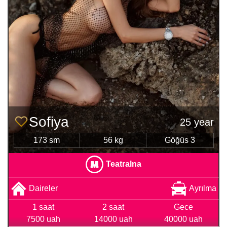
Sofiya
25 year
173 sm
56 kg
Göğüs 3
Teatralna
Daireler
Ayrılma
1 saat
2 saat
Gece
7500 uah
14000 uah
40000 uah