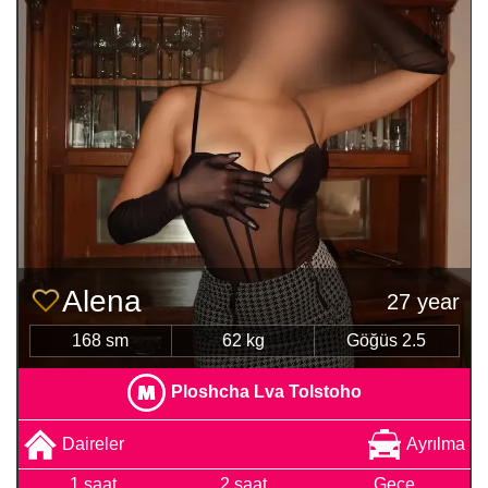
Alena
27 year
168 sm
62 kg
Göğüs 2.5
Ploshcha Lva Tolstoho
Daireler
Ayrılma
1 saat
2 saat
Gece