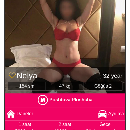
Nelya
32 year
154 sm
47 kg
Göğüs 2
Poshtova Ploshcha
Daireler
Ayrılma
1 saat
2 saat
Gece