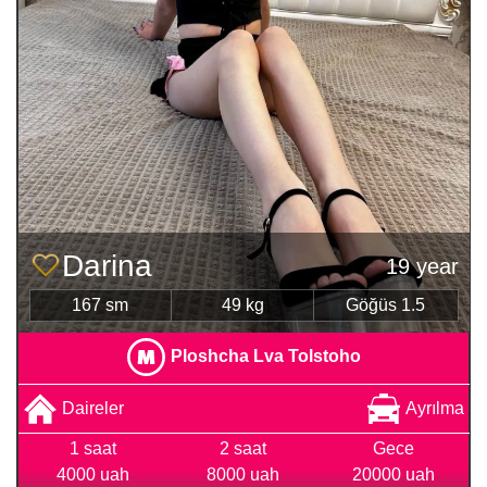
Darina
19 year
167 sm
49 kg
Göğüs 1.5
Ploshcha Lva Tolstoho
Daireler
Ayrılma
1 saat
2 saat
Gece
4000 uah
8000 uah
20000 uah