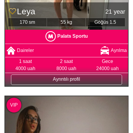
Leya
21 year
170 sm
55 kg
Göğüs 1.5
Palats Sportu
Daireler
Ayrılma
1 saat
2 saat
Gece
4000 uah
8000 uah
24000 uah
Ayrıntılı profil
VIP