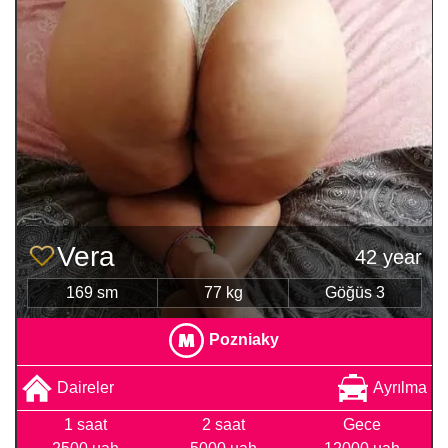
Vera
42 year
169 sm
77 kg
Göğüs 3
Pozniaky
Daireler
Ayrılma
1 saat
2 saat
Gece