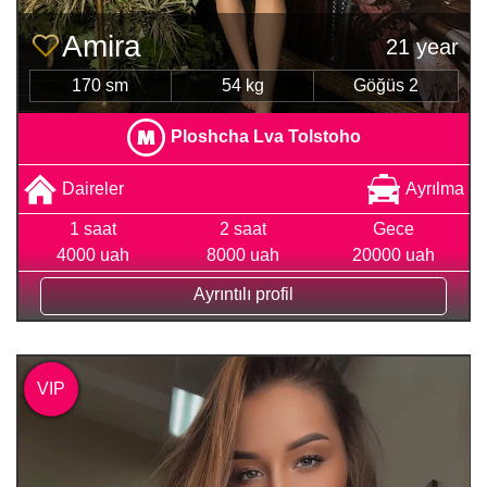
Amira
21 year
170 sm
54 kg
Göğüs 2
Ploshcha Lva Tolstoho
Daireler
Ayrılma
1 saat
2 saat
Gece
4000 uah
8000 uah
20000 uah
Ayrıntılı profil
VIP