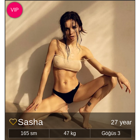
VIP
Sasha
27 year
165 sm
47 kg
Göğüs 3