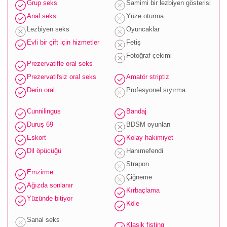
Grup seks
Samimi bir lezbiyen gösterisi
Anal seks
Yüze oturma
Lezbiyen seks
Oyuncaklar
Evli bir çift için hizmetler
Fetiş
Fotoğraf çekimi
Prezervatifle oral seks
Prezervatifsiz oral seks
Amatör striptiz
Derin oral
Profesyonel sıyırma
Cunnilingus
Bandaj
Duruş 69
BDSM oyunları
Eskort
Kolay hakimiyet
Dil öpücüğü
Hanımefendi
Strapon
Emzirme
Çiğneme
Ağızda sonlanır
Kırbaçlama
Yüzünde bitiyor
Köle
Sanal seks
Klasik fisting