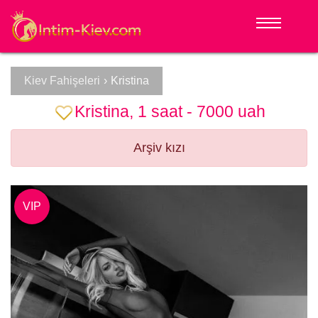
Kiev Fahişeleri
›
Kristina
Kristina, 1 saat - 7000 uah
Arşiv kızı
VIP