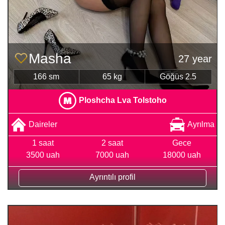
Masha
27 year
166 sm
65 kg
Göğüs 2.5
Ploshcha Lva Tolstoho
Daireler
Ayrılma
1 saat
2 saat
Gece
3500 uah
7000 uah
18000 uah
Ayrıntılı profil