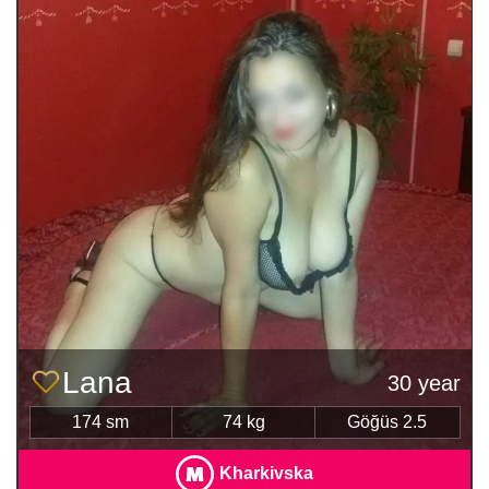
Lana
30 year
174 sm
74 kg
Göğüs 2.5
Kharkivska