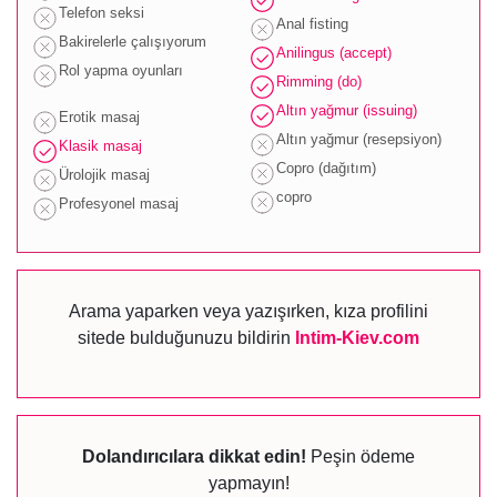
Telefon seksi
Anal fisting
Bakirelerle çalışıyorum
Anilingus (accept)
Rol yapma oyunları
Rimming (do)
Altın yağmur (issuing)
Erotik masaj
Altın yağmur (resepsiyon)
Klasik masaj
Copro (dağıtım)
Ürolojik masaj
copro
Profesyonel masaj
Arama yaparken veya yazışırken, kıza profilini
sitede bulduğunuzu bildirin
Intim-Kiev.com
Dolandırıcılara dikkat edin!
Peşin ödeme
yapmayın!