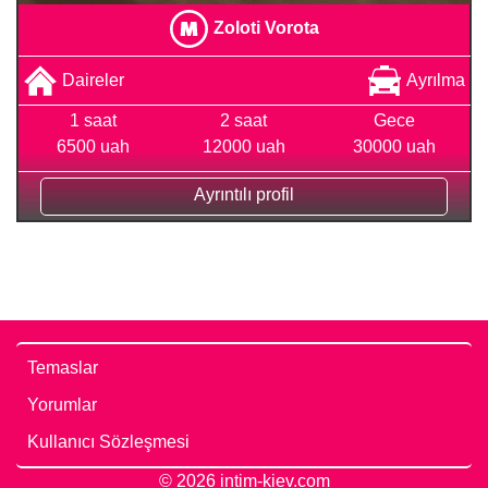
Zoloti Vorota
Daireler
Ayrılma
1 saat
2 saat
Gece
6500 uah
12000 uah
30000 uah
Ayrıntılı profil
Temaslar
Yorumlar
Kullanıcı Sözleşmesi
© 2026 intim-kiev.com