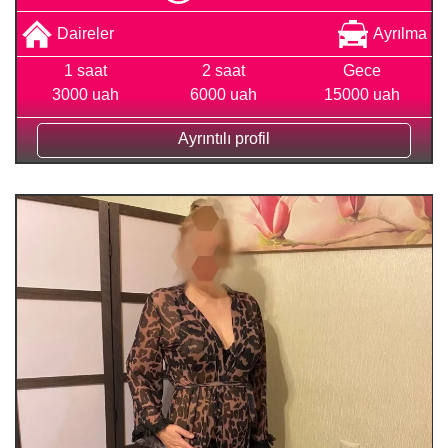
Daireler
Ayrılma
1 saat
2 saat
Gece
3000 uah
6000 uah
15000 uah
Ayrıntılı profil