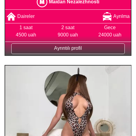
Maidan Nezalezhnosti
Daireler
Ayrılma
1 saat
2 saat
Gece
4500 uah
9000 uah
24000 uah
Ayrıntılı profil