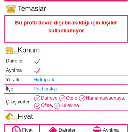
Temaslar
Bu profil devre dışı bırakıldığı için kişiler
kullanılamıyor
Konum
Daireler
Ayrılma
Yeraltı
Hidropark
İlçe
Pecherskyi
Daireye
,
Otele
,
Hamama/saunaya
,
Çıkış yerleri
Ofise
,
Kır evine
Fiyat
Fiyat
Daireler
Ayrılma