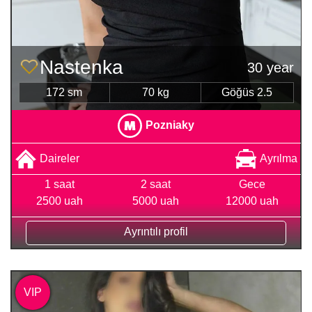
Nastenka
30 year
172 sm
70 kg
Göğüs 2.5
Pozniaky
Daireler
Ayrılma
1 saat
2 saat
Gece
2500 uah
5000 uah
12000 uah
Ayrıntılı profil
VIP