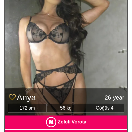
Anya
26 year
172 sm
56 kg
Göğüs 4
Zoloti Vorota