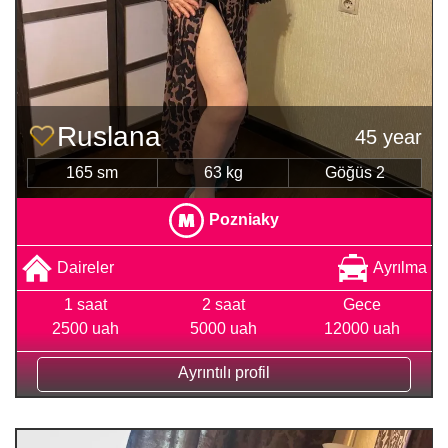
Ruslana
45 year
165 sm
63 kg
Göğüs 2
Pozniaky
Daireler
Ayrılma
1 saat
2 saat
Gece
2500 uah
5000 uah
12000 uah
Ayrıntılı profil