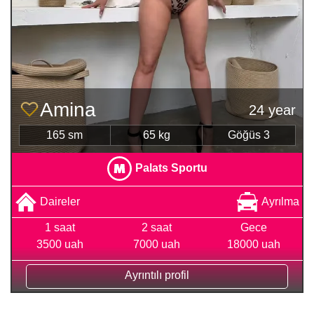
Amina
24 year
165 sm
65 kg
Göğüs 3
Palats Sportu
Daireler
Ayrılma
1 saat
2 saat
Gece
3500 uah
7000 uah
18000 uah
Ayrıntılı profil