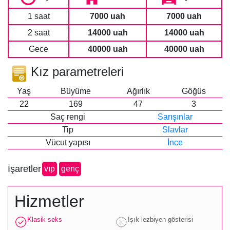
1 saat
7000 uah
7000 uah
2 saat
14000 uah
14000 uah
Gece
40000 uah
40000 uah
Kız parametreleri
Yaş
Büyüme
Ağırlık
Göğüs
22
169
47
3
Saç rengi
Sarışınlar
Tip
Slavlar
Vücut yapısı
İnce
İşaretler
vip
genç
Hizmetler
Klasik seks
Işık lezbiyen gösterisi