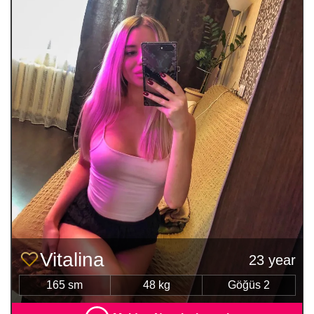
Vitalina
23 year
165 sm
48 kg
Göğüs 2