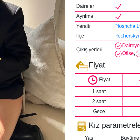
Daireler
Ayrılma
Yeraltı
Ploshcha L
İlçe
Pecherskyi
Daireye
Çıkış yerleri
Ofise
,
Fiyat
Fiyat
1 saat
2 saat
Gece
Kız parametrele
Yaş
Büyüme