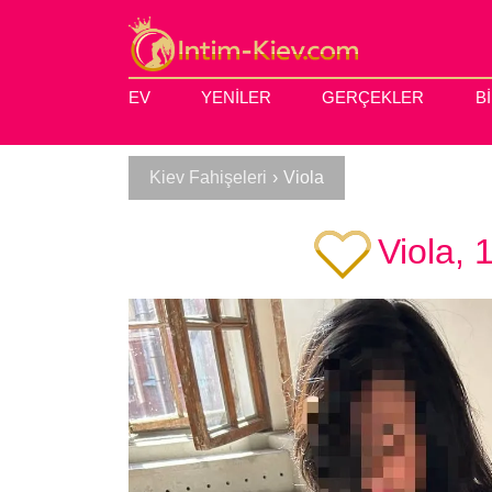
EV
YENILER
GERÇEKLER
B
Kiev Fahişeleri
›
Viola
Viola, 