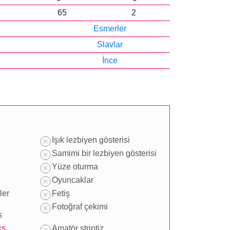
65
2
Esmerler
Slavlar
İnce
Işık lezbiyen gösterisi
Samimi bir lezbiyen gösterisi
Yüze oturma
Oyuncaklar
ler
Fetiş
Fotoğraf çekimi
s
ks
Amatör striptiz