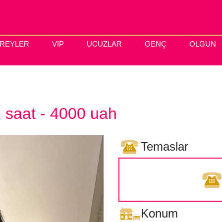
IREYLER
VIP
UCUZLAR
GENÇ
OLGUN
1 saat - 4000 uah
Temaslar
Konum