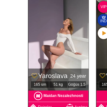
VIP
Yaroslava
24 year
165 sm
51 kg
Göğüs 1.5
16
Maidan Nezalezhnosti