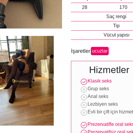
28
170
Saç rengi
Tip
Vücut yapısı
İşaretler
ucuzlar
Hizmetler
Klasik seks
Grup seks
Anal seks
Lezbiyen seks
Evli bir çift için hizmet
Prezervatifle oral sek
Prezervatifsiz oral se