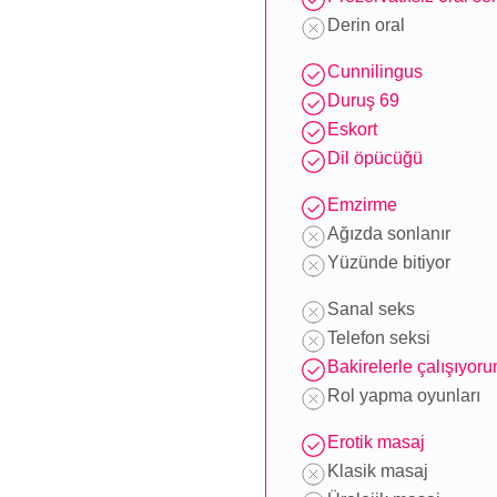
Derin oral
Cunnilingus
Duruş 69
Eskort
Dil öpücüğü
Emzirme
Ağızda sonlanır
Yüzünde bitiyor
Sanal seks
Telefon seksi
Bakirelerle çalışıyor
Rol yapma oyunları
Erotik masaj
Klasik masaj