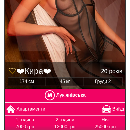
❤️Кира❤️
20 років
174 см
45 кг
Груди 2
Лук'янівська
Апартаменти
Виїзд
1 година
2 години
Ніч
7000 грн
12000 грн
25000 грн