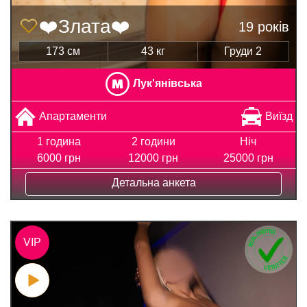
❤️Злата❤️
19 років
173 см
43 кг
Груди 2
Лук'янівська
Апартаменти
Виїзд
1 година
2 години
Ніч
6000 грн
12000 грн
25000 грн
Детальна анкета
VIP