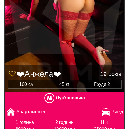
❤️Анжела❤️
19 років
160 см
45 кг
Груди 2
Лук'янівська
Апартаменти
Виїзд
1 година
2 години
Ніч