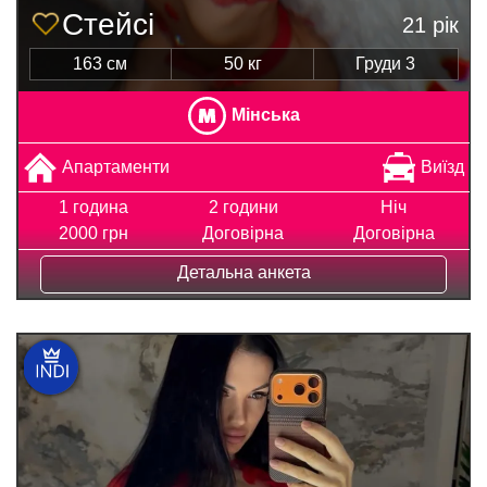
Стейсі
21 рік
163 см
50 кг
Груди 3
Мінська
Апартаменти
Виїзд
1 година
2 години
Ніч
2000 грн
Договірна
Договірна
Детальна анкета