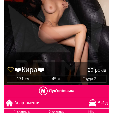
❤️Кира❤️
20 років
171 см
45 кг
Груди 2
Лук'янівська
Апартаменти
Виїзд
1 година
2 години
Ніч