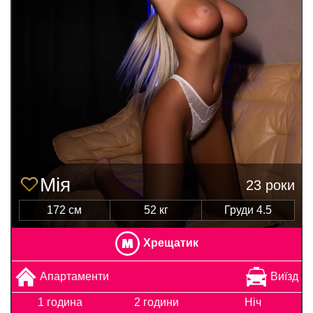
Мія
23 роки
172 см
52 кг
Груди 4.5
Хрещатик
Апартаменти
Виїзд
1 година
2 години
Ніч