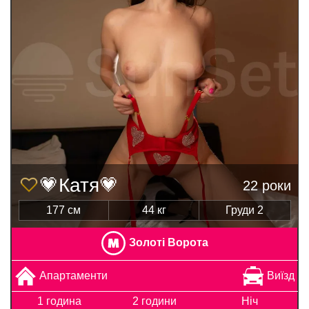
💗Катя💗
22 роки
177 см
44 кг
Груди 2
Золоті Ворота
Апартаменти
Виїзд
1 година
2 години
Ніч