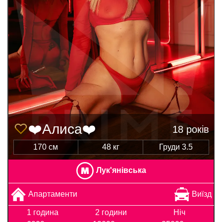
❤️Алиса❤️
18 років
170 см
48 кг
Груди 3.5
Лук'янівська
Апартаменти
Виїзд
1 година
2 години
Ніч