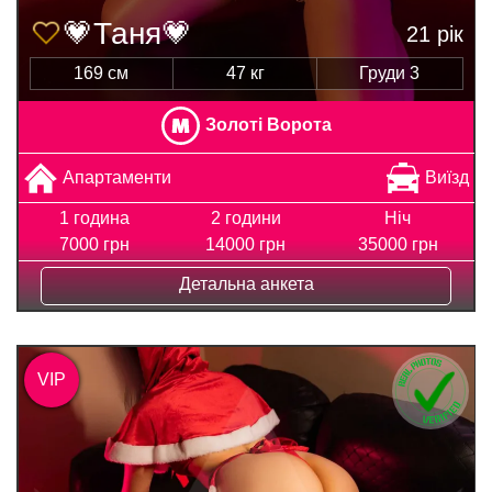
💗Таня💗
21 рік
169 см
47 кг
Груди 3
Золоті Ворота
Апартаменти
Виїзд
1 година
2 години
Ніч
7000 грн
14000 грн
35000 грн
Детальна анкета
VIP