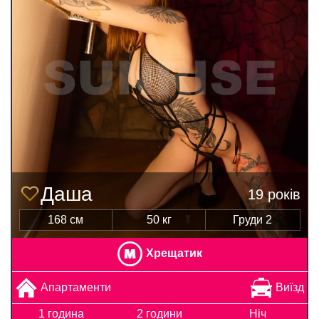
Даша
19 років
168 см
50 кг
Груди 2
Хрещатик
Апартаменти
Виїзд
1 година
2 години
Ніч