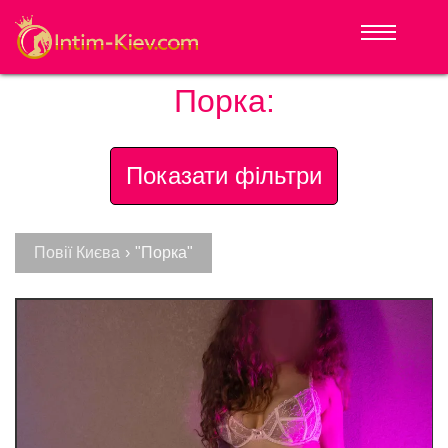
Порка:
Показати фільтри
Повії Києва
›
"Порка"