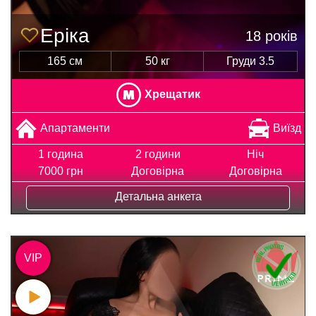
Еріка
18 років
165 см
50 кг
Груди 3.5
Хрещатик
Апартаменти
Виїзд
1 година
2 години
Ніч
7000 грн
Договірна
Договірна
Детальна анкета
VIP