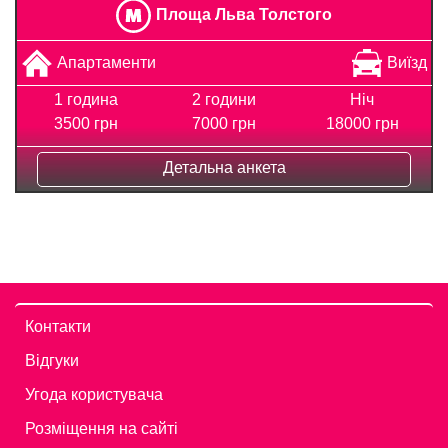
Площа Льва Толстого
Апартаменти
Виїзд
1 година
2 години
Ніч
3500 грн
7000 грн
18000 грн
Детальна анкета
Контакти
Відгуки
Угода користувача
Розміщення на сайті