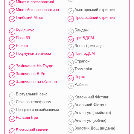
Мінет в презервативі
Мінет без презерватива
Аматорський стриптиз
Глибокий Мінет
Професійний стриптиз
Кунілінгус
Бандаж
Поза 69
Ігри БДСМ
Ескорт
Легка Домінація
Поцілунки з язиком
Пані БДСМ
Страпон
Закінчення На Груди
Трамплінг
Закінчення В Рот
Порка
Закінчення на обличчя
Рабиня
Віртуальний секс
Класичний Фістинг
Секс за телефоном
Анальний Фістинг
Працюю з незайманими
Анілінгус (приймаю)
Рольові Ігри
Анілінгус (роблю)
Золотий Дощ (видача)
Еротичний масаж