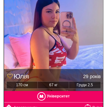
Юлія
29 років
170 см
67 кг
Груди 2.5
Університет