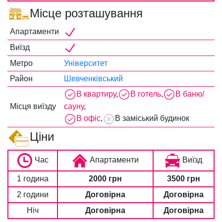
Місце розташування
Апартаменти
Виїзд
Метро
Університет
Район
Шевченківський
В квартиру
,
В готель
,
В баню/
Місця виїзду
сауну
,
В офіс
,
В заміський будинок
Ціни
Час
Апартаменти
Виїзд
1 година
2000 грн
3500 грн
2 години
Договірна
Договірна
Ніч
Договірна
Договірна