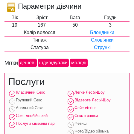
Параметри дівчини
Вік
Зріст
Вага
Груди
19
167
50
3
Колір волосся
Блондинки
Типаж
Слов'янки
Статура
Стрункі
Мітки
дешеві
індивідуалки
молоді
Послуги
Класичний Секс
Легке Лесбі-Шоу
Груповий Секс
Відверте Лесбі-Шоу
Анальний Секс
Фейс сіттінг
Секс лесбійський
Секс-іграшки
Послуги сімейній парі
Фетиш
Фото/Відео зйомка