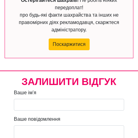
Остерігайтеся шахраїв!
Не робіть ніяких
передоплат!
про будь-які факти шахрайства та інших не
правомірних діях рекламодавця, скаржтеся
адміністратору.
Поскаржитися
ЗАЛИШИТИ ВІДГУК
Ваше ім'я
Ваше повідомлення