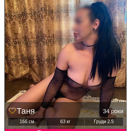
Таня
34 роки
166 см
63 кг
Груди 2.5