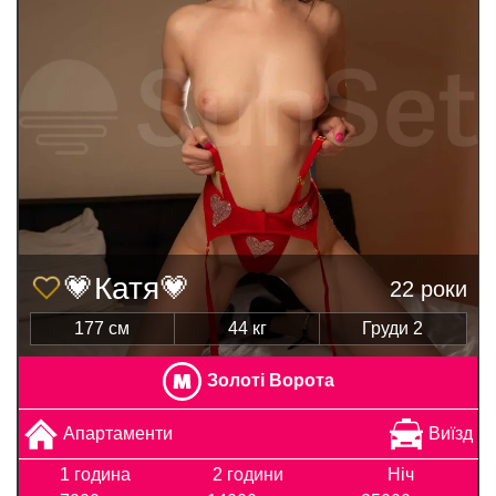
💗Катя💗
22 роки
177 см
44 кг
Груди 2
Золоті Ворота
Апартаменти
Виїзд
1 година
2 години
Ніч