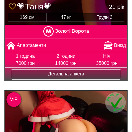
💗Таня💗
21 рік
169 см
47 кг
Груди 3
Золоті Ворота
Апартаменти
Виїзд
1 година
2 години
Ніч
7000 грн
14000 грн
35000 грн
Детальна анкета
VIP