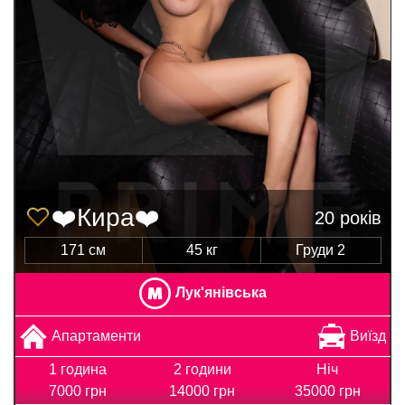
❤️Кира❤️
20 років
171 см
45 кг
Груди 2
Лук'янівська
Апартаменти
Виїзд
1 година
2 години
Ніч
7000 грн
14000 грн
35000 грн