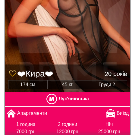
❤️Кира❤️
20 років
174 см
45 кг
Груди 2
Лук'янівська
Апартаменти
Виїзд
1 година
2 години
Ніч
7000 грн
12000 грн
25000 грн