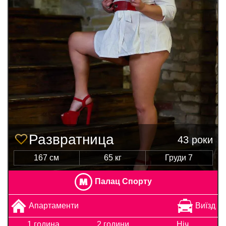
Развратница
43 роки
167 см
65 кг
Груди 7
Палац Спорту
Апартаменти
Виїзд
1 година
2 години
Ніч