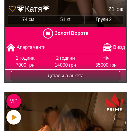
💗Катя💗
21 рік
174 см
51 кг
Груди 2
Золоті Ворота
Апартаменти
Виїзд
1 година
2 години
Ніч
7000 грн
14000 грн
35000 грн
Детальна анкета
VIP