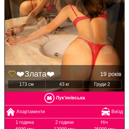
❤️Злата❤️
19 років
173 см
43 кг
Груди 2
Лук'янівська
Апартаменти
Виїзд
1 година
2 години
Ніч