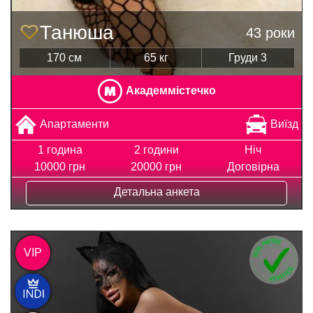
Танюша
43 роки
170 см
65 кг
Груди 3
Академмістечко
Апартаменти
Виїзд
1 година
2 години
Ніч
10000 грн
20000 грн
Договірна
Детальна анкета
VIP