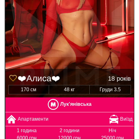
❤️Алиса❤️
18 років
170 см
48 кг
Груди 3.5
Лук'янівська
Апартаменти
Виїзд
1 година
2 години
Ніч
6000 грн
12000 грн
25000 грн