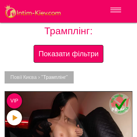
Трамплінг:
Показати фільтри
Повії Києва
›
"Трамплінг"
VIP