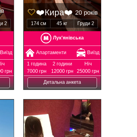
ів
❤️Кира❤️
20 років
и 2
174 см
45 кг
Груди 2
Лук'янівська
Виїзд
Апартаменти
Виїзд
іч
1 година
2 години
Ніч
0 грн
7000 грн
12000 грн
25000 грн
Детальна анкета