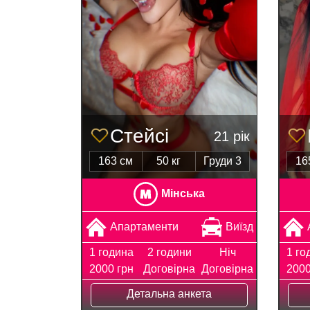
Стейсі
21 рік
163 см
50 кг
Груди 3
16
Мінська
Апартаменти
Виїзд
1 година
2 години
Ніч
1 го
2000 грн
Договірна
Договірна
2000
Детальна анкета