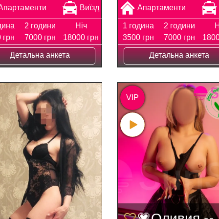
Апартаменти
Виїзд
Апартаменти
дина
2 години
Ніч
1 година
2 години
Н
 грн
7000 грн
18000 грн
3500 грн
7000 грн
1800
Детальна анкета
Детальна анкета
VIP
💗Оливия