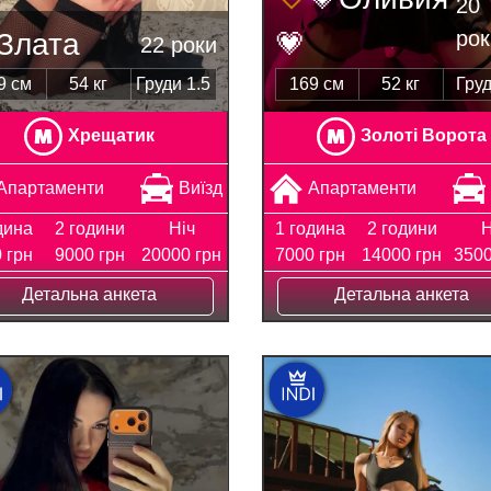
20
рок
Злата
💗
22 роки
9 см
54 кг
Груди 1.5
169 см
52 кг
Груд
Хрещатик
Золоті Ворота
Апартаменти
Виїзд
Апартаменти
дина
2 години
Ніч
1 година
2 години
Н
 грн
9000 грн
20000 грн
7000 грн
14000 грн
3500
Детальна анкета
Детальна анкета