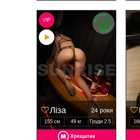
VIP
Ліза
24 роки
155 см
49 кг
Груди 2.5
16
Хрещатик