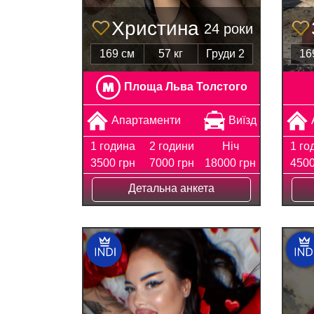
Христина
24 роки
169 см
57 кг
Груди 2
16
Площа Льва Толстого
Апартаменти
Виїзд
1 година
2 години
Ніч
1 го
3500 грн
7000 грн
18000 грн
4500
Детальна анкета