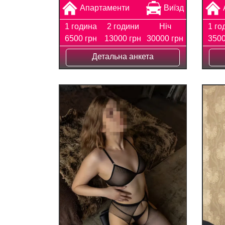
Апартаменти
Виїзд
1 година
2 години
Ніч
1 го
6500 грн
13000 грн
30000 грн
3500
Детальна анкета