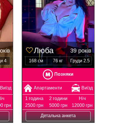
Люба
оків
39 років
и 4
168 см
76 кг
Груди 2.5
Позняки
Виїзд
Апартаменти
Виїзд
іч
1 година
2 години
Ніч
0 грн
2500 грн
5000 грн
12000 грн
Детальна анкета