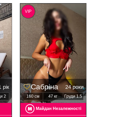
VIP
Сабріна
 рік
24 роки
и 2
160 см
47 кг
Груди 1.5
Майдан Незалежності