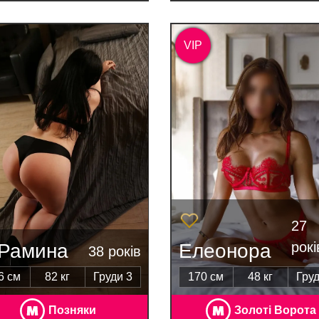
VIP
27
рокі
Рамина
Елеонора
38 років
6 см
82 кг
Груди 3
170 см
48 кг
Груд
Позняки
Золоті Ворота