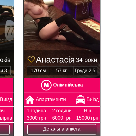
Анастасія
оків
34 роки
и 3
170 см
57 кг
Груди 2.5
Олімпійська
Виїзд
Апартаменти
Виїзд
іч
1 година
2 години
Ніч
вірна
3000 грн
6000 грн
15000 грн
Детальна анкета