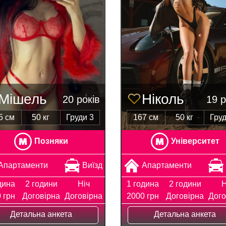
Мішель
Ніколь
20 років
19 р
5 см
50 кг
Груди 3
167 см
50 кг
Груд
Позняки
Університет
Апартаменти
Виїзд
Апартаменти
дина
2 години
Ніч
1 година
2 години
Н
 грн
Договірна
Договірна
2000 грн
Договірна
Дого
Детальна анкета
Детальна анкета