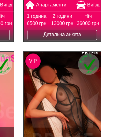
Виїзд
Апартаменти
Виїзд
іч
1 година
2 години
Ніч
0 грн
6500 грн
13000 грн
36000 грн
Детальна анкета
VIP