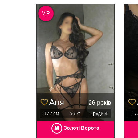
VIP
Аня
26 років
172 см
56 кг
Груди 4
17
Золоті Ворота