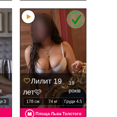
Лилит 19
19
в
років
лет🩷
и 3
178 см
74 кг
Груди 4.5
Площа Льва Толстого