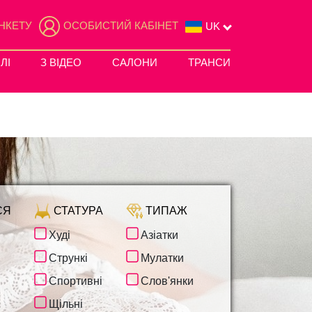
НКЕТУ
ОСОБИСТИЙ КАБІНЕТ
UK
ЛІ
З ВІДЕО
САЛОНИ
ТРАНСИ
СЯ
СТАТУРА
ТИПАЖ
Худі
Азіатки
СТРАПОН
ГЕРОЇВ ДНІПРА
ТРАМПЛІНГ
Стрункі
Мулатки
МІНСЬКА
ПОРКА
ОБОЛОНЬ
Спортивні
Слов'янки
РАБИНЯ
ПОЧАЙНА
КЛАСИЧНИЙ ФІСТИНГ
Щільні
ТАРАСА ШЕВЧЕНКО