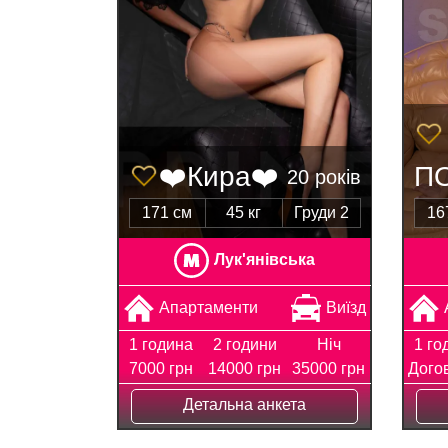
❤️Кира❤️
П
20 років
171 см
45 кг
Груди 2
16
Лук'янівська
Апартаменти
Виїзд
1 година
2 години
Ніч
1 го
7000 грн
14000 грн
35000 грн
Дого
Детальна анкета