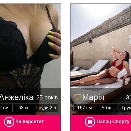
Анжеліка
Марія
25 років
31
2 см
63 кг
Груди 2.5
167 см
56 кг
Груд
Університет
Палац Спорту