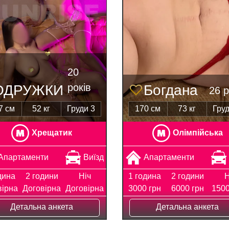
20
років
ОДРУЖКИ
Богдана
26 р
7 см
52 кг
Груди 3
170 см
73 кг
Груд
Хрещатик
Олімпійська
Апартаменти
Виїзд
Апартаменти
дина
2 години
Ніч
1 година
2 години
Н
вірна
Договірна
Договірна
3000 грн
6000 грн
1500
Детальна анкета
Детальна анкета