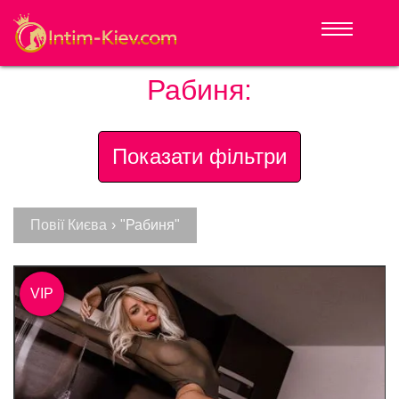
Рабиня:
Показати фільтри
Повії Києва
›
"Рабиня"
VIP