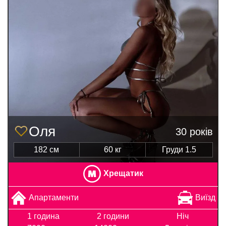
Оля
30 років
182 см
60 кг
Груди 1.5
Хрещатик
Апартаменти
Виїзд
1 година
2 години
Ніч