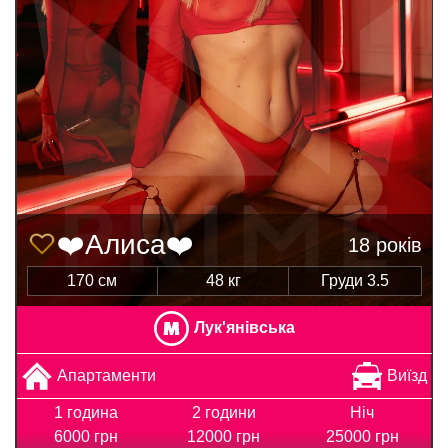
❤️Алиса❤️
18 років
170 см
48 кг
Груди 3.5
Лук'янівська
Апартаменти
Виїзд
1 година
2 години
Ніч
6000 грн
12000 грн
25000 грн