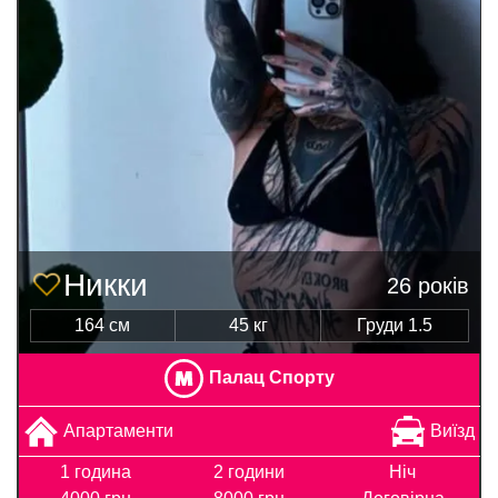
Никки
26 років
164 см
45 кг
Груди 1.5
Палац Спорту
Апартаменти
Виїзд
1 година
2 години
Ніч