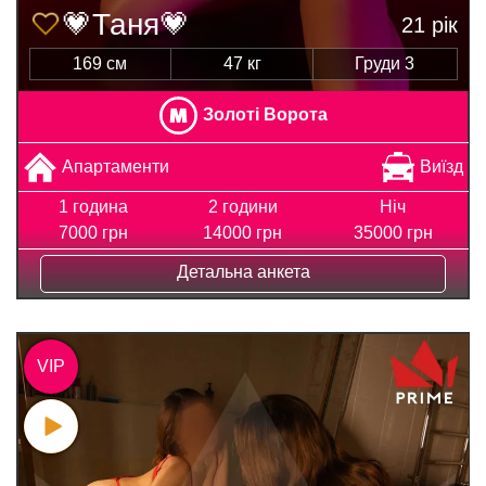
💗Таня💗
21 рік
169 см
47 кг
Груди 3
Золоті Ворота
Апартаменти
Виїзд
1 година
2 години
Ніч
7000 грн
14000 грн
35000 грн
Детальна анкета
VIP