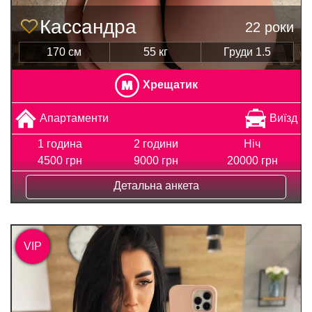
Кассандра
22 роки
170 см
55 кг
Груди 1.5
Хрещатик
Апартаменти
Виїзд
1 година
2 години
Ніч
4500 грн
9000 грн
20000 грн
Детальна анкета
VIP