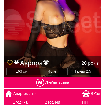
💗Аврора💗
20 років
163 см
48 кг
Груди 2.5
Лук'янівська
Апартаменти
Виїзд
1 година
2 години
Ніч