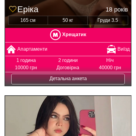
Еріка
18 років
165 см
50 кг
Груди 3.5
Хрещатик
Апартаменти
Виїзд
1 година
2 години
Ніч
10000 грн
Договірна
40000 грн
Детальна анкета