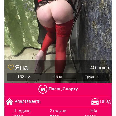
Яна
40 років
168 см
65 кг
Груди 4
Палац Спорту
Апартаменти
Виїзд
1 година
2 години
Ніч