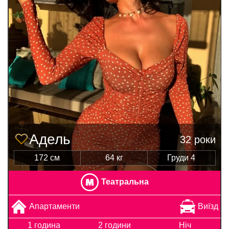
Адель
32 роки
172 см
64 кг
Груди 4
Театральна
Апартаменти
Виїзд
1 година
2 години
Ніч