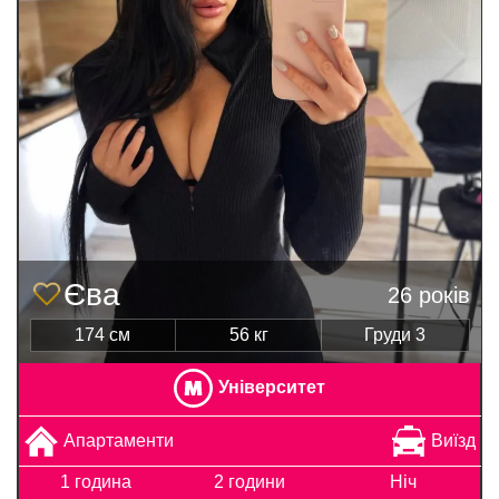
Єва
26 років
174 см
56 кг
Груди 3
Університет
Апартаменти
Виїзд
1 година
2 години
Ніч