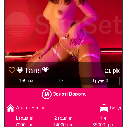
💗Таня💗
21 рік
169 см
47 кг
Груди 3
Золоті Ворота
Апартаменти
Виїзд
1 година
2 години
Ніч
7000 грн
14000 грн
35000 грн