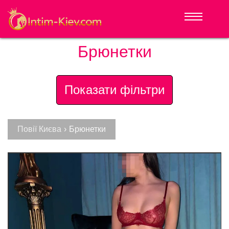
Брюнетки
Показати фільтри
Повії Києва
›
Брюнетки