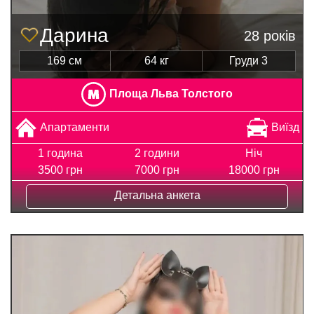
Дарина
28 років
169 см
64 кг
Груди 3
Площа Льва Толстого
Апартаменти
Виїзд
1 година
2 години
Ніч
3500 грн
7000 грн
18000 грн
Детальна анкета