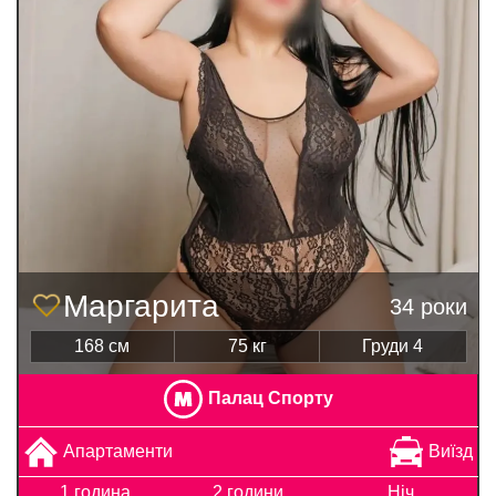
Маргарита
34 роки
168 см
75 кг
Груди 4
Палац Спорту
Апартаменти
Виїзд
1 година
2 години
Ніч