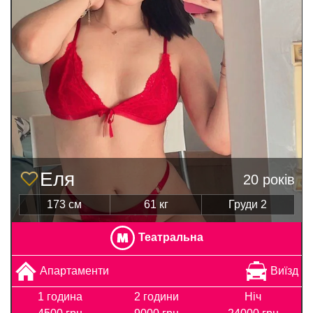
Еля
20 років
173 см
61 кг
Груди 2
Театральна
Апартаменти
Виїзд
1 година
2 години
Ніч