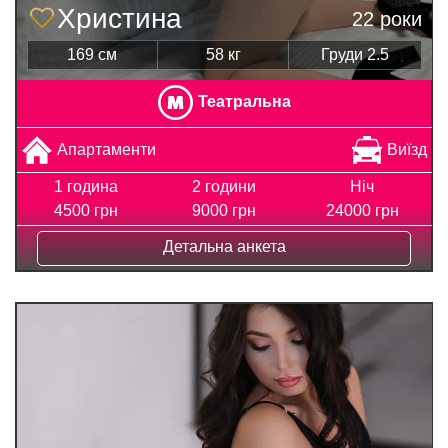
Христина
22 роки
169 см
58 кг
Груди 2.5
Театральна
Апартаменти
Виїзд
1 година
2 години
Ніч
4500 грн
9000 грн
24000 грн
Детальна анкета