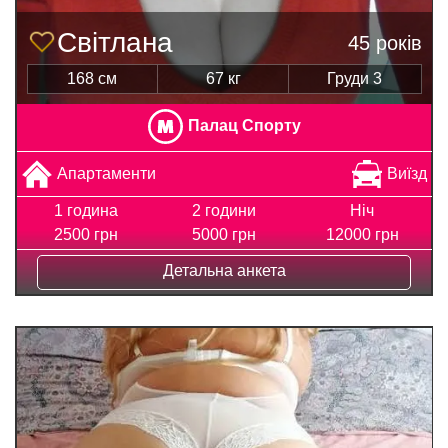
Світлана
45 років
168 см
67 кг
Груди 3
Палац Спорту
Апартаменти
Виїзд
1 година
2 години
Ніч
2500 грн
5000 грн
12000 грн
Детальна анкета