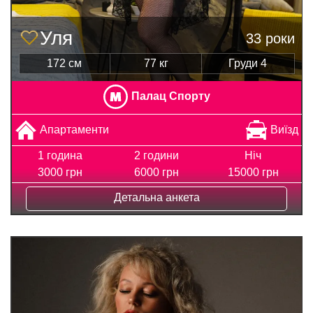
Уля
33 роки
172 см
77 кг
Груди 4
Палац Спорту
Апартаменти
Виїзд
1 година
2 години
Ніч
3000 грн
6000 грн
15000 грн
Детальна анкета