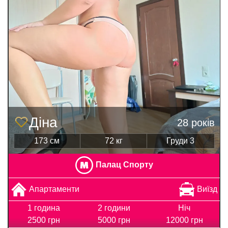
Діна
28 років
173 см
72 кг
Груди 3
Палац Спорту
Апартаменти
Виїзд
1 година
2 години
Ніч
2500 грн
5000 грн
12000 грн