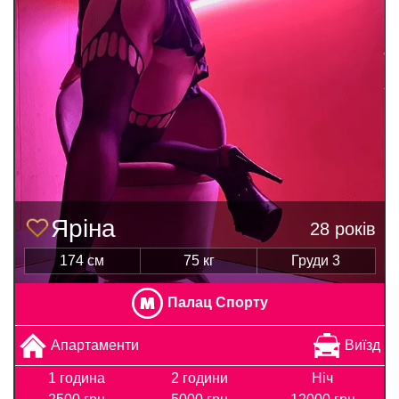
Яріна
28 років
174 см
75 кг
Груди 3
Палац Спорту
Апартаменти
Виїзд
1 година
2 години
Ніч