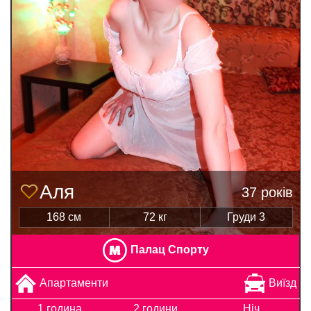
Аля
37 років
168 см
72 кг
Груди 3
Палац Спорту
Апартаменти
Виїзд
1 година
2 години
Ніч