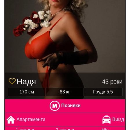
Надя
43 роки
170 см
83 кг
Груди 5.5
Позняки
Апартаменти
Виїзд