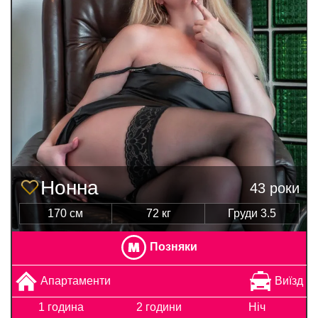
Нонна
43 роки
170 см
72 кг
Груди 3.5
Позняки
Апартаменти
Виїзд
1 година
2 години
Ніч