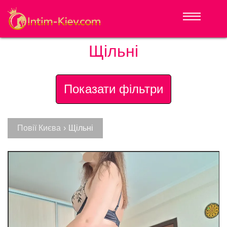
Щільні
Показати фільтри
Повії Києва
›
Щільні