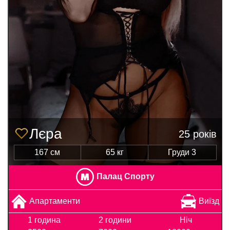
Лєра
25 років
167 см
65 кг
Груди 3
Палац Спорту
Апартаменти
Виїзд
1 година
2 години
Ніч