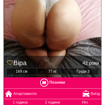
Віра
42 роки
169 см
77 кг
Груди 3
Позняки
Апартаменти
Виїзд
1 година
2 години
Ніч