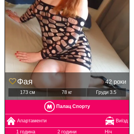
Фая
42 роки
173 см
78 кг
Груди 3.5
Палац Спорту
Апартаменти
Виїзд
1 година
2 години
Ніч