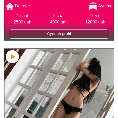
Daireler
Ayrılma
1 saat
2 saat
Gece
2500 uah
4000 uah
12000 uah
Ayrıntılı profil