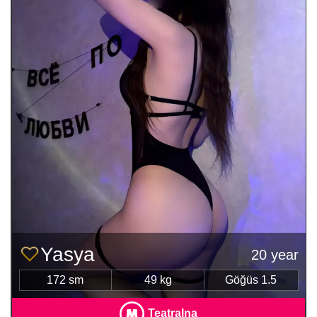
Yasya
20 year
172 sm
49 kg
Göğüs 1.5
Teatralna