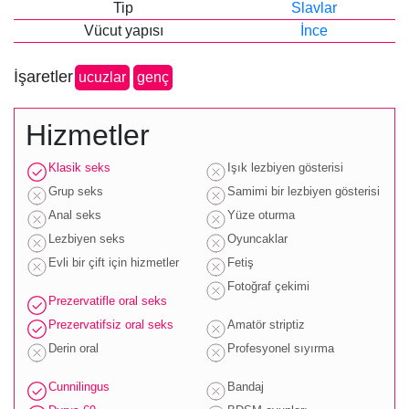
Tip
Slavlar
Vücut yapısı
İnce
İşaretler
ucuzlar
genç
Hizmetler
Klasik seks
Işık lezbiyen gösterisi
Grup seks
Samimi bir lezbiyen gösterisi
Anal seks
Yüze oturma
Lezbiyen seks
Oyuncaklar
Evli bir çift için hizmetler
Fetiş
Fotoğraf çekimi
Prezervatifle oral seks
Prezervatifsiz oral seks
Amatör striptiz
Derin oral
Profesyonel sıyırma
Cunnilingus
Bandaj