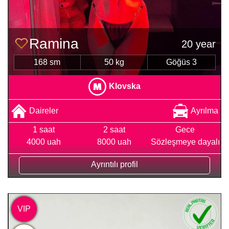
Ramina
20 year
168 sm
50 kg
Göğüs 3
Klovska
Daireler
Ayrılma
1 saat
2 saat
Gece
4000 uah
8000 uah
Sözleşmeye dayalı
Ayrıntılı profil
VIP