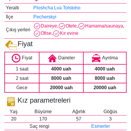
Yeraltı
Ploshcha Lva Tolstoho
İlçe
Pecherskyi
Daireye
,
Otele
,
Hamama/saunaya
,
Çıkış yerleri
Ofise
,
Kır evine
Fiyat
Fiyat
Daireler
Ayrılma
1 saat
4000 uah
4000 uah
2 saat
8000 uah
8000 uah
Gece
20000 uah
20000 uah
Kız parametreleri
Yaş
Büyüme
Ağırlık
Göğüs
20
170
57
3
Saç rengi
Esmerler