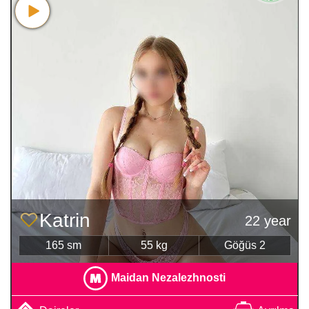
Katrin
22 year
165 sm
55 kg
Göğüs 2
Maidan Nezalezhnosti