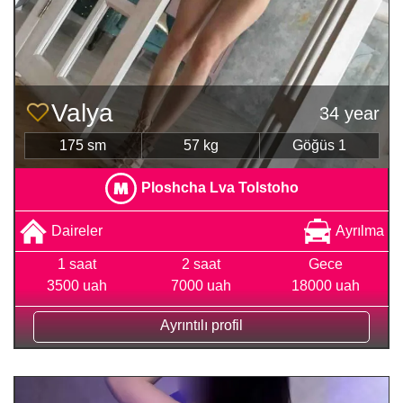
Valya
34 year
175 sm
57 kg
Göğüs 1
Ploshcha Lva Tolstoho
Daireler
Ayrılma
1 saat
2 saat
Gece
3500 uah
7000 uah
18000 uah
Ayrıntılı profil