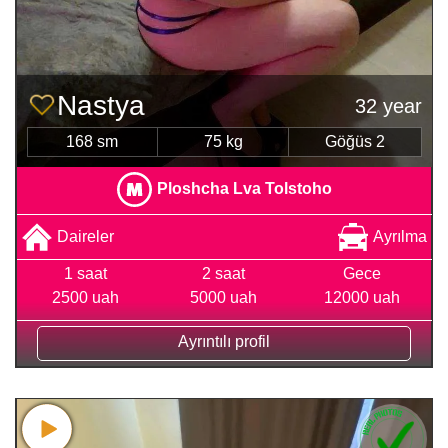
Nastya
32 year
168 sm
75 kg
Göğüs 2
Ploshcha Lva Tolstoho
Daireler
Ayrılma
1 saat
2 saat
Gece
2500 uah
5000 uah
12000 uah
Ayrıntılı profil