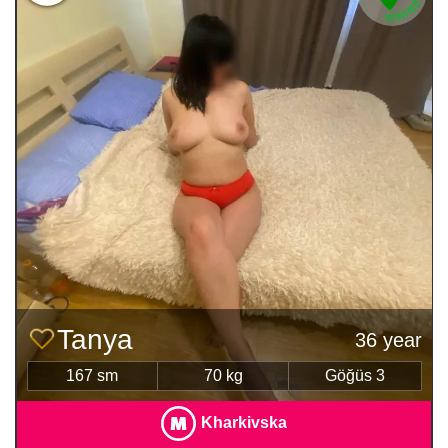
Tanya
36 year
167 sm
70 kg
Göğüs 3
Kharkivska