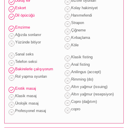
Duruş 69
BDSM oyunları
Eskort
Kolay hakimiyet
Dil öpücüğü
Hanımefendi
Strapon
Emzirme
Çiğneme
Ağızda sonlanır
Kırbaçlama
Yüzünde bitiyor
Köle
Sanal seks
Klasik fisting
Telefon seksi
Anal fisting
Bakirelerle çalışıyorum
Anilingus (accept)
Rol yapma oyunları
Rimming (do)
Altın yağmur (issuing)
Erotik masaj
Altın yağmur (resepsiyon)
Klasik masaj
Copro (dağıtım)
Ürolojik masaj
copro
Profesyonel masaj