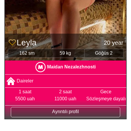
Leyla
20 year
162 sm
59 kg
Göğüs 2
Maidan Nezalezhnosti
Daireler
1 saat
2 saat
Gece
5500 uah
11000 uah
Sözleşmeye dayalı
Ayrıntılı profil