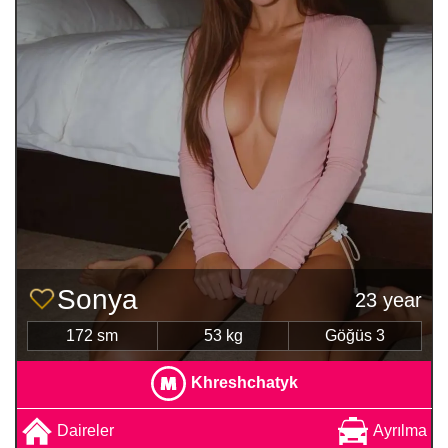
Sonya
23 year
172 sm
53 kg
Göğüs 3
Khreshchatyk
Daireler
Ayrılma