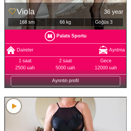
Viola
36 year
168 sm
66 kg
Göğüs 3
Palats Sportu
Daireler
Ayrılma
1 saat
2 saat
Gece
2500 uah
5000 uah
12000 uah
Ayrıntılı profil