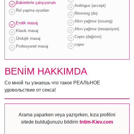
Bakirelerle çalışıyorum
Anilingus (accept)
Rol yapma oyunları
Rimming (do)
Altın yağmur (issuing)
Erotik masaj
Altın yağmur (resepsiyon)
Klasik masaj
Copro (dağıtım)
Ürolojik masaj
copro
Profesyonel masaj
BENİM HAKKIMDA
Со мной ты узнаешь что такое РЕАЛЬНОЕ
удовольствие от секса!
Arama yaparken veya yazışırken, kıza profilini
sitede bulduğunuzu bildirin
Intim-Kiev.com