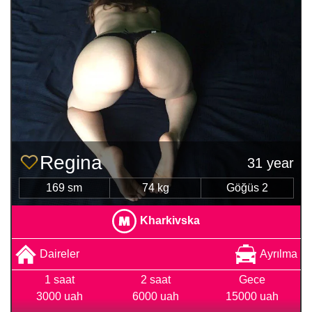
Regina
31 year
169 sm
74 kg
Göğüs 2
Kharkivska
Daireler
Ayrılma
1 saat
2 saat
Gece
3000 uah
6000 uah
15000 uah