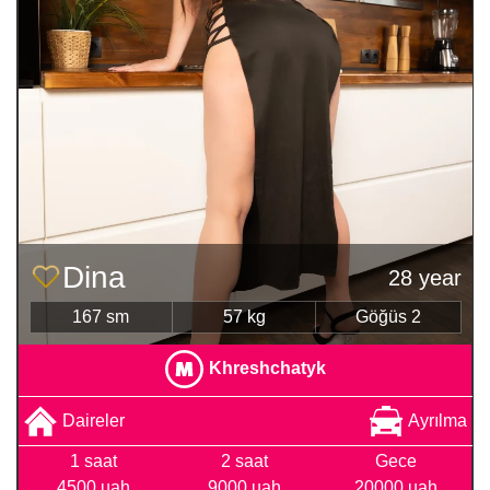
Dina
28 year
167 sm
57 kg
Göğüs 2
Khreshchatyk
Daireler
Ayrılma
1 saat
2 saat
Gece
4500 uah
9000 uah
20000 uah