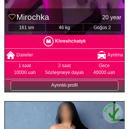
Mirochka
20 year
161 sm
46 kg
Göğüs 2
Khreshchatyk
Daireler
Ayrılma
1 saat
2 saat
Gece
10000 uah
Sözleşmeye dayalı
40000 uah
Ayrıntılı profil