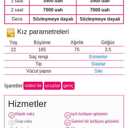
1 saat
3500 uah
3500 uah
2 saat
7000 uah
7000 uah
Gece
Sözleşmeye dayalı
Sözleşmeye dayalı
Kız parametreleri
Yaş
Büyüme
Ağırlık
Göğüs
22
165
75
2.5
Saç rengi
Esmerler
Tip
Slavlar
Vücut yapısı
Sıkı
İşaretler
video ile
ucuzlar
genç
Hizmetler
Klasik seks
Işık lezbiyen gösterisi
Grup seks
Samimi bir lezbiyen gösterisi