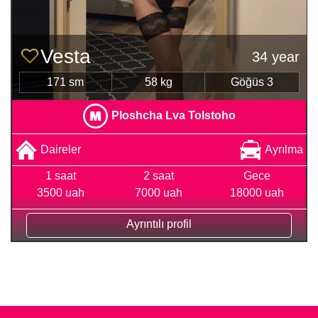
Vesta
34 year
171 sm
58 kg
Göğüs 3
Ploshcha Lva Tolstoho
Daireler
Ayrılma
1 saat
2 saat
Gece
3500 uah
7000 uah
18000 uah
Ayrıntılı profil