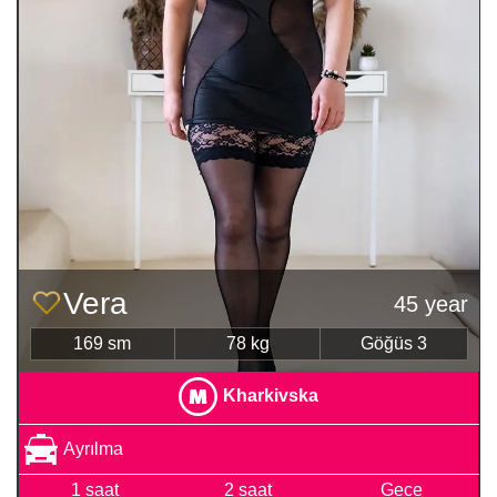
Vera
45 year
169 sm
78 kg
Göğüs 3
Kharkivska
Ayrılma
1 saat
2 saat
Gece