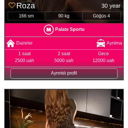
Roza
30 year
166 sm
90 kg
Göğüs 4
Palats Sportu
Daireler
Ayrılma
1 saat
2 saat
Gece
2500 uah
5000 uah
12000 uah
Ayrıntılı profil