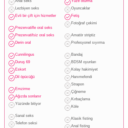
Anal seks
Yüze oturma
Lezbiyen seks
Oyuncaklar
Evli bir çift için hizmetler
Fetiş
Fotoğraf çekimi
Prezervatifle oral seks
Prezervatifsiz oral seks
Amatör striptiz
Derin oral
Profesyonel sıyırma
Cunnilingus
Bandaj
Duruş 69
BDSM oyunları
Eskort
Kolay hakimiyet
Dil öpücüğü
Hanımefendi
Strapon
Emzirme
Çiğneme
Ağızda sonlanır
Kırbaçlama
Yüzünde bitiyor
Köle
Sanal seks
Klasik fisting
Telefon seksi
Anal fisting