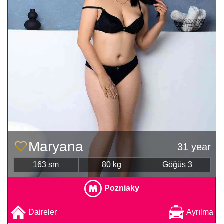
Maryana
31 year
163 sm
80 kg
Göğüs 3
Pozniaky
Daireler
Ayrılma