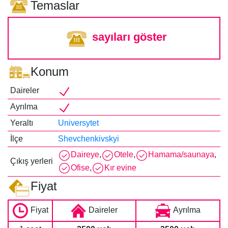
Temaslar
sayıları göster
Konum
Daireler
Ayrılma
Yeraltı
Universytet
İlçe
Shevchenkivskyi
Daireye
,
Otele
,
Hamama/saunaya
,
Çıkış yerleri
Ofise
,
Kır evine
Fiyat
Fiyat
Daireler
Ayrılma