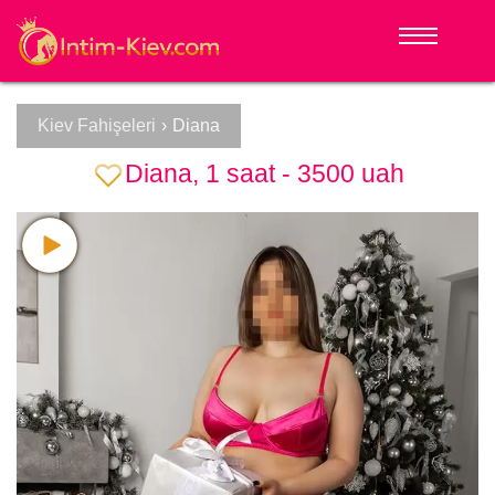
Kiev Fahişeleri
›
Diana
Diana, 1 saat - 3500 uah