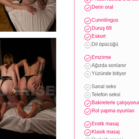
Derin oral
Cunnilingus
Duruş 69
Eskort
Dil öpücüğü
Emzirme
Ağızda sonlanır
Yüzünde bitiyor
Sanal seks
Telefon seksi
Bakirelerle çalışıyor
Rol yapma oyunları
Erotik masaj
Klasik masaj