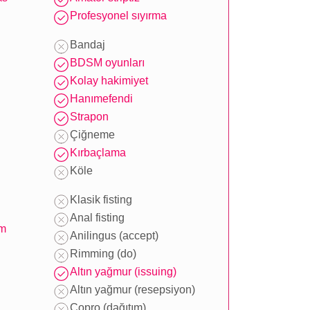
Profesyonel sıyırma
Bandaj
BDSM oyunları
Kolay hakimiyet
Hanımefendi
Strapon
Çiğneme
Kırbaçlama
Köle
Klasik fisting
Anal fisting
um
Anilingus (accept)
Rimming (do)
Altın yağmur (issuing)
Altın yağmur (resepsiyon)
Copro (dağıtım)