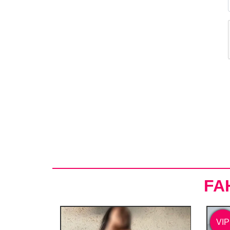
FA
VIP