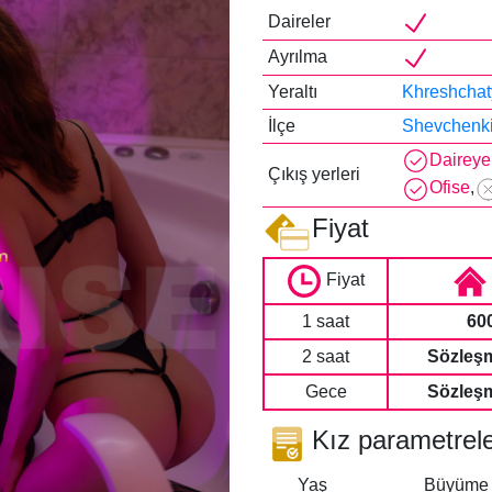
Daireler
Ayrılma
Yeraltı
Khreshchat
İlçe
Shevchenki
Daireye
Çıkış yerleri
Ofise
,
Fiyat
Fiyat
1 saat
60
2 saat
Sözleşm
Gece
Sözleşm
Kız parametrele
Yaş
Büyüme