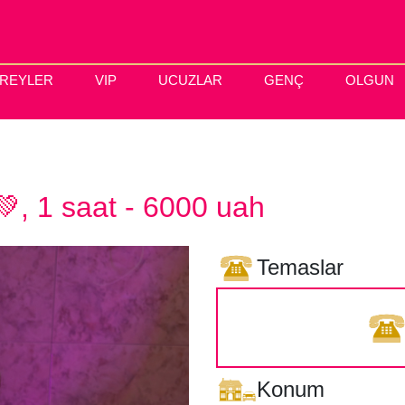
IREYLER
VIP
UCUZLAR
GENÇ
OLGUN
💚, 1 saat - 6000 uah
Temaslar
Konum