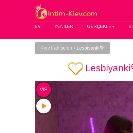
EV
YENILER
GERÇEKLER
B
Kiev Fahişeleri
›
Lesbiyanki💚
Lesbiyanki
VIP