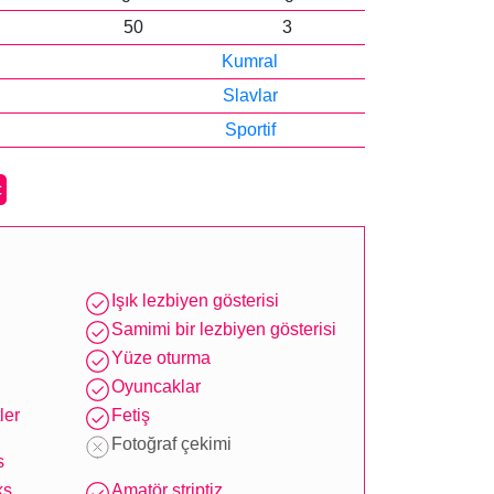
50
3
Kumral
Slavlar
Sportif
ç
Işık lezbiyen gösterisi
Samimi bir lezbiyen gösterisi
Yüze oturma
Oyuncaklar
ler
Fetiş
Fotoğraf çekimi
s
ks
Amatör striptiz