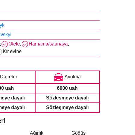
yk
vskyi
,
Otele
,
Hamama/saunaya
,
Kır evine
Daireler
Ayrılma
00 uah
6000 uah
eye dayalı
Sözleşmeye dayalı
eye dayalı
Sözleşmeye dayalı
ri
Ağırlık
Göğüs