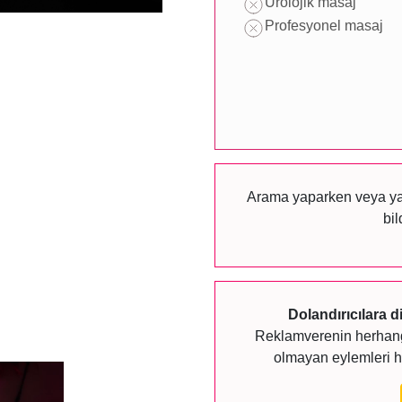
Ürolojik masaj
Profesyonel masaj
Arama yaparken veya yazı
bil
Dolandırıcılara d
Reklamverenin herhangi
olmayan eylemleri h