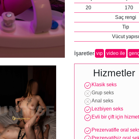
20
170
Saç rengi
Tip
Vücut yapısı
İşaretler
vip
video ile
gen
Hizmetler
Klasik seks
Grup seks
Anal seks
Lezbiyen seks
Evli bir çift için hizmet
Prezervatifle oral sek
Prezervatifsiz oral se