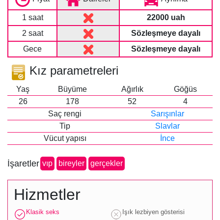
1 saat
22000 uah
2 saat
Sözleşmeye dayalı
Gece
Sözleşmeye dayalı
Kız parametreleri
Yaş
Büyüme
Ağırlık
Göğüs
26
178
52
4
Saç rengi
Sarışınlar
Tip
Slavlar
Vücut yapısı
İnce
İşaretler
vip
bireyler
gerçekler
Hizmetler
Klasik seks
Işık lezbiyen gösterisi