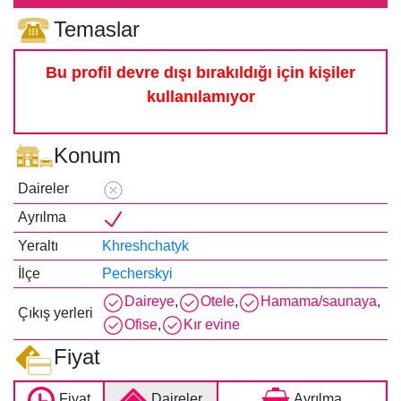
Temaslar
Bu profil devre dışı bırakıldığı için kişiler
kullanılamıyor
Konum
Daireler
Ayrılma
Yeraltı
Khreshchatyk
İlçe
Pecherskyi
Daireye
,
Otele
,
Hamama/saunaya
,
Çıkış yerleri
Ofise
,
Kır evine
Fiyat
Fiyat
Daireler
Ayrılma