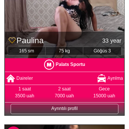
Paulina
33 year
165 sm
75 kg
Göğüs 3
Palats Sportu
Daireler
Ayrılma
1 saat
2 saat
Gece
3500 uah
7000 uah
15000 uah
Ayrıntılı profil