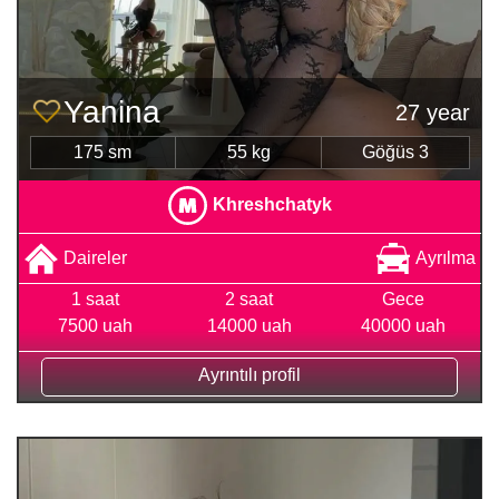
Yanina
27 year
175 sm
55 kg
Göğüs 3
Khreshchatyk
Daireler
Ayrılma
1 saat
2 saat
Gece
7500 uah
14000 uah
40000 uah
Ayrıntılı profil