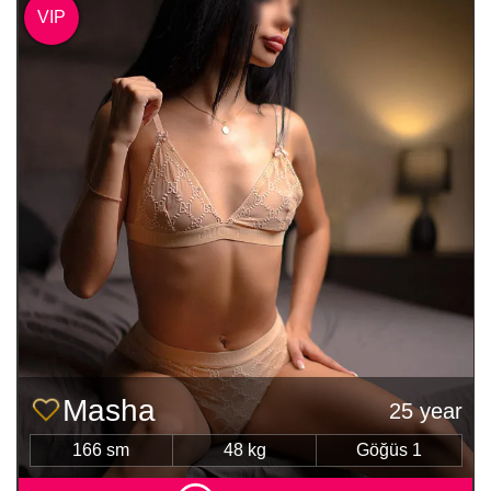
VIP
Masha
25 year
166 sm
48 kg
Göğüs 1