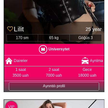
Lilit
25 year
170 sm
65 kg
Göğüs 3
Universytet
Daireler
Ayrılma
1 saat
2 saat
Gece
3500 uah
7000 uah
18000 uah
Ayrıntılı profil
VIP