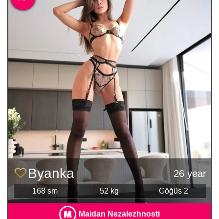
Byanka
26 year
168 sm
52 kg
Göğüs 2
Maidan Nezalezhnosti