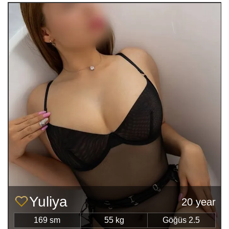
Yuliya
20 year
169 sm
55 kg
Göğüs 2.5