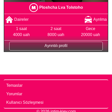
Ploshcha Lva Tolstoho
Daireler
Ayrılma
1 saat
2 saat
Gece
4000 uah
8000 uah
20000 uah
Ayrıntılı profil
Temaslar
Yorumlar
Kullanıcı Sözleşmesi
© 2026 intim-kiev.com