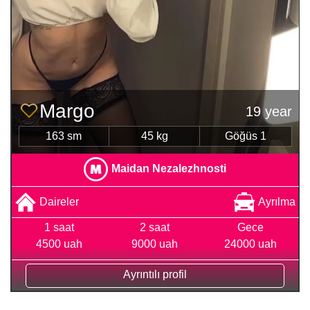
Margo
19 year
163 sm
45 kg
Göğüs 1
Maidan Nezalezhnosti
Daireler
Ayrılma
1 saat
2 saat
Gece
4500 uah
9000 uah
24000 uah
Ayrıntılı profil