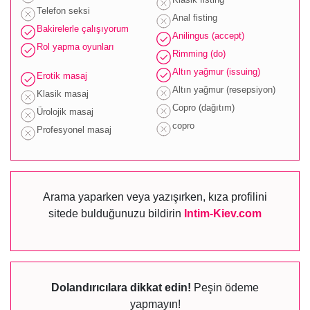
Telefon seksi
Anal fisting
Bakirelerle çalışıyorum
Anilingus (accept)
Rol yapma oyunları
Rimming (do)
Altın yağmur (issuing)
Erotik masaj
Altın yağmur (resepsiyon)
Klasik masaj
Copro (dağıtım)
Ürolojik masaj
copro
Profesyonel masaj
Arama yaparken veya yazışırken, kıza profilini
sitede bulduğunuzu bildirin
Intim-Kiev.com
Dolandırıcılara dikkat edin!
Peşin ödeme
yapmayın!