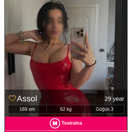
Assol
29 year
169 sm
62 kg
Göğüs 3
Teatralna