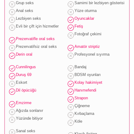
Grup seks
Samimi bir lezbiyen gösterisi
Anal seks
Yüze oturma
Lezbiyen seks
Oyuncaklar
Evli bir çift için hizmetler
Fetiş
Fotoğraf çekimi
Prezervatifle oral seks
Prezervatifsiz oral seks
Amatör striptiz
Derin oral
Profesyonel sıyırma
Cunnilingus
Bandaj
Duruş 69
BDSM oyunları
Eskort
Kolay hakimiyet
Dil öpücüğü
Hanımefendi
Strapon
Emzirme
Çiğneme
Ağızda sonlanır
Kırbaçlama
Yüzünde bitiyor
Köle
Sanal seks
Klasik fisting