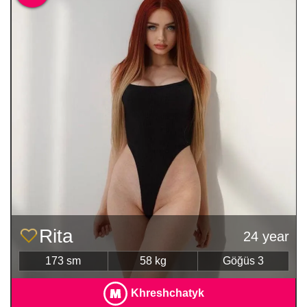
Rita
24 year
173 sm
58 kg
Göğüs 3
Khreshchatyk