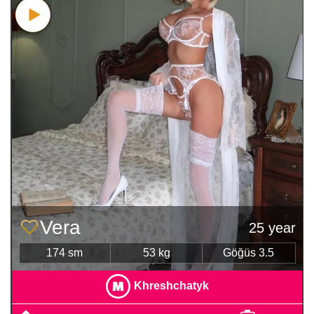
Vera
25 year
174 sm
53 kg
Göğüs 3.5
Khreshchatyk