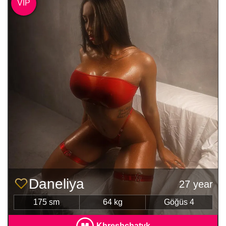
VIP
Daneliya
27 year
175 sm
64 kg
Göğüs 4
Khreshchatyk