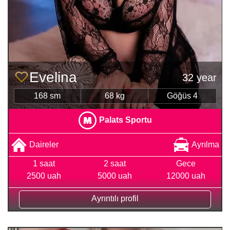
Evelina
32 year
168 sm
68 kg
Göğüs 4
Palats Sportu
Daireler
Ayrılma
1 saat
2 saat
Gece
2500 uah
5000 uah
12000 uah
Ayrıntılı profil