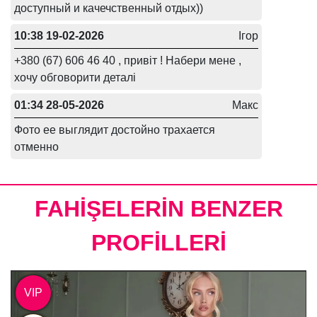
доступный и качечственный отдых))
10:38 19-02-2026
Ігор
+380 (67) 606 46 40 , привіт ! Набери мене ,
хочу обговорити деталі
01:34 28-05-2026
Макс
Фото ее выглядит достойно трахается
отменно
FAHİŞELERİN BENZER
PROFİLLERİ
VIP