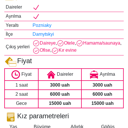
Daireler
Ayrılma
Yeraltı
Pozniaky
İlçe
Darnytskyi
Daireye
,
Otele
,
Hamama/saunaya
,
Çıkış yerleri
Ofise
,
Kır evine
Fiyat
Fiyat
Daireler
Ayrılma
1 saat
3000 uah
3000 uah
2 saat
6000 uah
6000 uah
Gece
15000 uah
15000 uah
Kız parametreleri
Yaş
Büyüme
Ağırlık
Göğüs