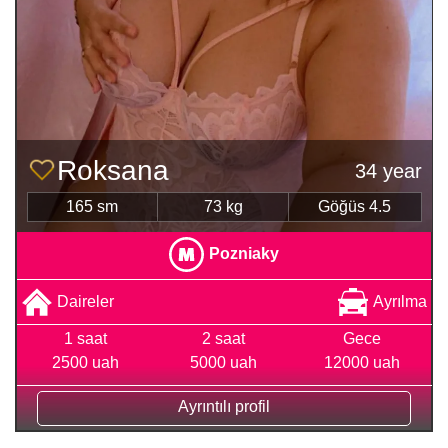
Roksana
34 year
165 sm
73 kg
Göğüs 4.5
Pozniaky
Daireler
Ayrılma
1 saat
2 saat
Gece
2500 uah
5000 uah
12000 uah
Ayrıntılı profil