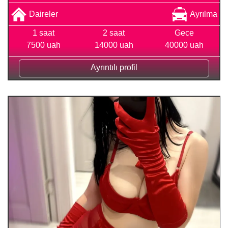
Daireler
Ayrılma
1 saat
2 saat
Gece
7500 uah
14000 uah
40000 uah
Ayrıntılı profil