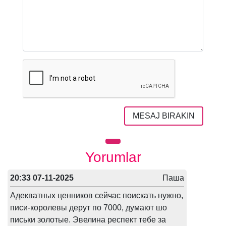
MESAJ BIRAKIN
Yorumlar
20:33 07-11-2025
Паша
Адекватных ценников сейчас поискать нужно,
писи-королевы дерут по 7000, думают шо
письки золотые. Эвелина респект тебе за