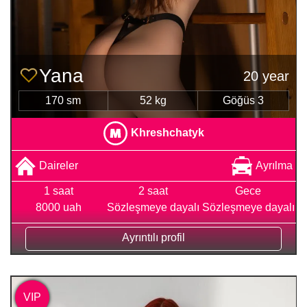
Yana
20 year
170 sm
52 kg
Göğüs 3
Khreshchatyk
Daireler
Ayrılma
1 saat
2 saat
Gece
8000 uah
Sözleşmeye dayalı
Sözleşmeye dayalı
Ayrıntılı profil
VIP