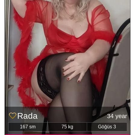
Rada
34 year
167 sm
75 kg
Göğüs 3