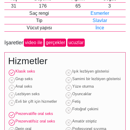
31
176
65
3
Saç rengi
Esmerler
Tip
Slavlar
Vücut yapısı
İnce
İşaretler
video ile
gerçekler
ucuzlar
Hizmetler
Klasik seks
Işık lezbiyen gösterisi
Grup seks
Samimi bir lezbiyen gösterisi
Anal seks
Yüze oturma
Lezbiyen seks
Oyuncaklar
Evli bir çift için hizmetler
Fetiş
Fotoğraf çekimi
Prezervatifle oral seks
Prezervatifsiz oral seks
Amatör striptiz
Derin oral
Profesyonel sıyırma