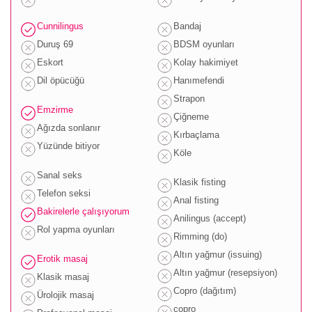
Cunnilingus
Bandaj
Duruş 69
BDSM oyunları
Eskort
Kolay hakimiyet
Dil öpücüğü
Hanımefendi
Strapon
Emzirme
Çiğneme
Ağızda sonlanır
Kırbaçlama
Yüzünde bitiyor
Köle
Sanal seks
Klasik fisting
Telefon seksi
Anal fisting
Bakirelerle çalışıyorum
Anilingus (accept)
Rol yapma oyunları
Rimming (do)
Altın yağmur (issuing)
Erotik masaj
Altın yağmur (resepsiyon)
Klasik masaj
Copro (dağıtım)
Ürolojik masaj
copro