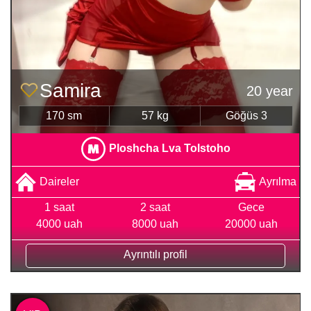
Samira
20 year
170 sm
57 kg
Göğüs 3
Ploshcha Lva Tolstoho
Daireler
Ayrılma
1 saat
2 saat
Gece
4000 uah
8000 uah
20000 uah
Ayrıntılı profil