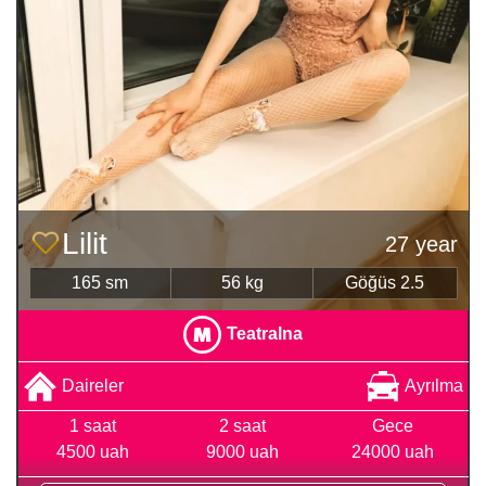
Lilit
27 year
165 sm
56 kg
Göğüs 2.5
Teatralna
Daireler
Ayrılma
1 saat
2 saat
Gece
4500 uah
9000 uah
24000 uah