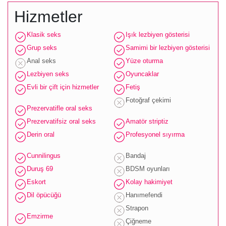
Hizmetler
Klasik seks
Işık lezbiyen gösterisi
Grup seks
Samimi bir lezbiyen gösterisi
Anal seks
Yüze oturma
Lezbiyen seks
Oyuncaklar
Evli bir çift için hizmetler
Fetiş
Fotoğraf çekimi
Prezervatifle oral seks
Prezervatifsiz oral seks
Amatör striptiz
Derin oral
Profesyonel sıyırma
Cunnilingus
Bandaj
Duruş 69
BDSM oyunları
Eskort
Kolay hakimiyet
Dil öpücüğü
Hanımefendi
Strapon
Emzirme
Çiğneme