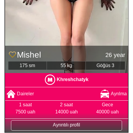
Mishel
26 year
175 sm
55 kg
Göğüs 3
Khreshchatyk
Daireler
Ayrılma
1 saat
2 saat
Gece
7500 uah
14000 uah
40000 uah
Ayrıntılı profil