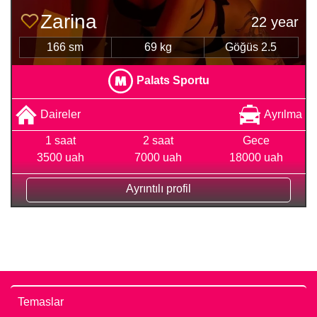
Zarina
22 year
166 sm
69 kg
Göğüs 2.5
Palats Sportu
Daireler
Ayrılma
1 saat
2 saat
Gece
3500 uah
7000 uah
18000 uah
Ayrıntılı profil
Temaslar