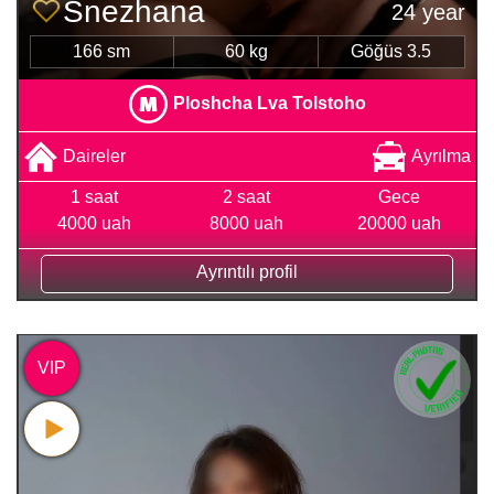
Snezhana
24 year
166 sm
60 kg
Göğüs 3.5
Ploshcha Lva Tolstoho
Daireler
Ayrılma
1 saat
2 saat
Gece
4000 uah
8000 uah
20000 uah
Ayrıntılı profil
VIP