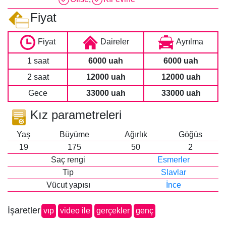
Fiyat
Fiyat
Daireler
Ayrılma
1 saat
6000 uah
6000 uah
2 saat
12000 uah
12000 uah
Gece
33000 uah
33000 uah
Kız parametreleri
Yaş
Büyüme
Ağırlık
Göğüs
19
175
50
2
Saç rengi
Esmerler
Tip
Slavlar
Vücut yapısı
İnce
İşaretler
vip
video ile
gerçekler
genç