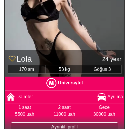
Lola
24 year
170 sm
53 kg
Göğüs 3
Universytet
Daireler
Ayrılma
1 saat
2 saat
Gece
5500 uah
11000 uah
30000 uah
Ayrıntılı profil