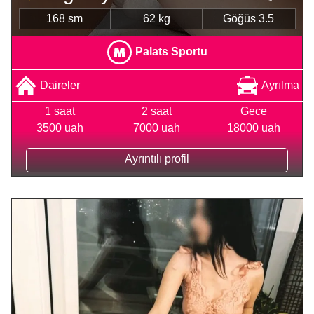
168 sm
62 kg
Göğüs 3.5
Palats Sportu
Daireler
Ayrılma
1 saat
2 saat
Gece
3500 uah
7000 uah
18000 uah
Ayrıntılı profil