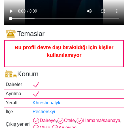
Temaslar
Bu profil devre dışı bırakıldığı için kişiler
kullanılamıyor
Konum
Daireler
Ayrılma
Yeraltı
Khreshchatyk
İlçe
Pecherskyi
Daireye
,
Otele
,
Hamama/saunaya
,
Çıkış yerleri
Ofise
,
Kır evine