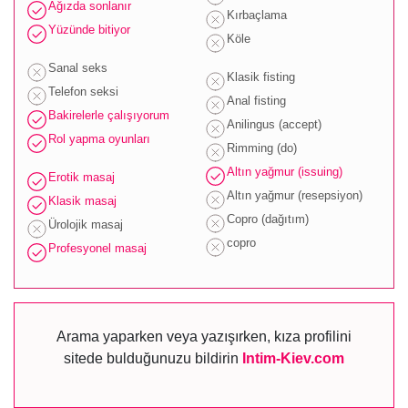
Ağızda sonlanır
Kırbaçlama
Yüzünde bitiyor
Köle
Sanal seks
Klasik fisting
Telefon seksi
Anal fisting
Bakirelerle çalışıyorum
Anilingus (accept)
Rol yapma oyunları
Rimming (do)
Altın yağmur (issuing)
Erotik masaj
Altın yağmur (resepsiyon)
Klasik masaj
Copro (dağıtım)
Ürolojik masaj
copro
Profesyonel masaj
Arama yaparken veya yazışırken, kıza profilini
sitede bulduğunuzu bildirin
Intim-Kiev.com