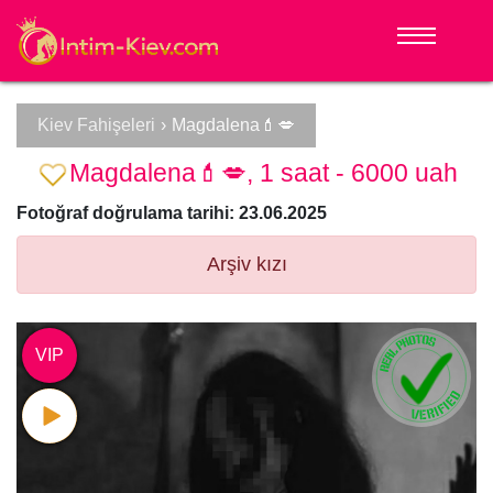
Kiev Fahişeleri
›
Magdalena💄💋
Magdalena💄💋, 1 saat - 6000 uah
Fotoğraf doğrulama tarihi: 23.06.2025
Arşiv kızı
VIP