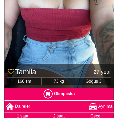
Tamila
27 year
168 sm
73 kg
Göğüs 3
Olimpiiska
Daireler
Ayrılma
1 saat
2 saat
Gece