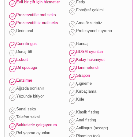
Evli bir çift için hizmetler
Fetiş
Fotoğraf çekimi
Prezervatifle oral seks
Prezervatifsiz oral seks
Amatör striptiz
Derin oral
Profesyonel sıyırma
Cunnilingus
Bandaj
Duruş 69
BDSM oyunları
Eskort
Kolay hakimiyet
Dil öpücüğü
Hanımefendi
Strapon
Emzirme
Çiğneme
Ağızda sonlanır
Kırbaçlama
Yüzünde bitiyor
Köle
Sanal seks
Klasik fisting
Telefon seksi
Anal fisting
Bakirelerle çalışıyorum
Anilingus (accept)
Rol yapma oyunları
Rimming (do)