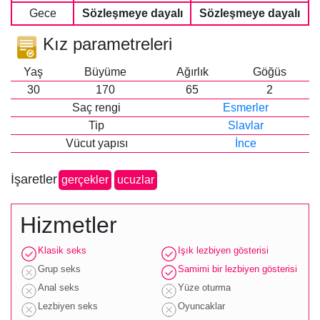
Gece
Sözleşmeye dayalı
Sözleşmeye dayalı
Kız parametreleri
Yaş
Büyüme
Ağırlık
Göğüs
30
170
65
2
Saç rengi
Esmerler
Tip
Slavlar
Vücut yapısı
İnce
İşaretler
gerçekler
ucuzlar
Hizmetler
Klasik seks
Işık lezbiyen gösterisi
Grup seks
Samimi bir lezbiyen gösterisi
Anal seks
Yüze oturma
Lezbiyen seks
Oyuncaklar