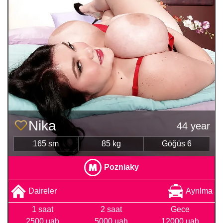
Nika
44 year
165 sm
85 kg
Göğüs 6
Pozniaky
Daireler
Ayrılma
1 saat
2 saat
Gece
2500 uah
5000 uah
12000 uah