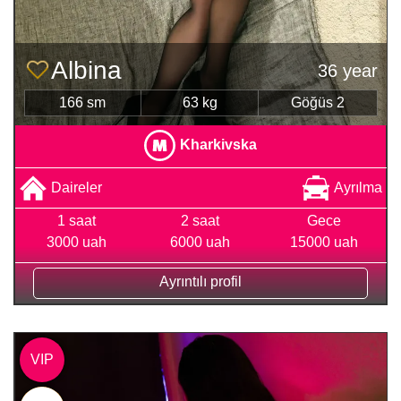
Albina
36 year
166 sm
63 kg
Göğüs 2
Kharkivska
Daireler
Ayrılma
1 saat
2 saat
Gece
3000 uah
6000 uah
15000 uah
Ayrıntılı profil
VIP