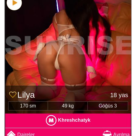
Lilya
18 yas
170 sm
49 kg
Göğüs 3
Khreshchatyk
Daireler
Ayrılma