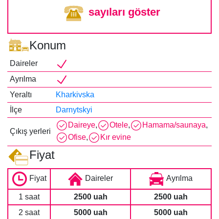
sayıları göster
Konum
Daireler
Ayrılma
Yeraltı
Kharkivska
İlçe
Darnytskyi
Daireye
,
Otele
,
Hamama/saunaya
,
Çıkış yerleri
Ofise
,
Kır evine
Fiyat
Fiyat
Daireler
Ayrılma
1 saat
2500 uah
2500 uah
2 saat
5000 uah
5000 uah