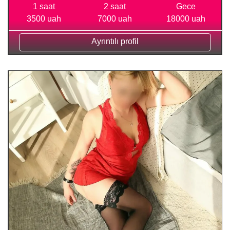
1 saat
2 saat
Gece
3500 uah
7000 uah
18000 uah
Ayrıntılı profil