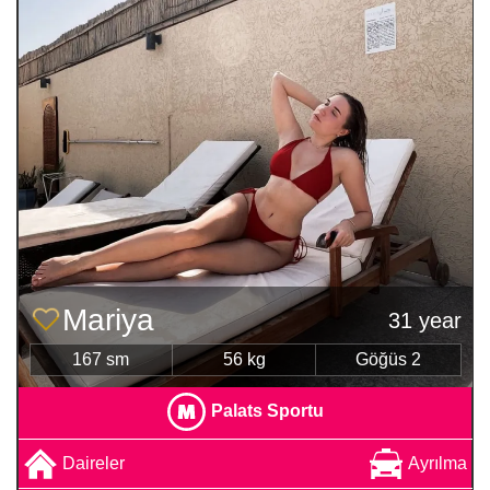
Mariya
31 year
167 sm
56 kg
Göğüs 2
Palats Sportu
Daireler
Ayrılma