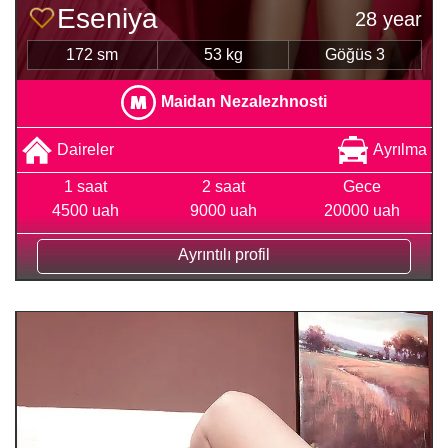
Eseniya
28 year
172 sm
53 kg
Göğüs 3
Maidan Nezalezhnosti
Daireler
Ayrılma
1 saat
2 saat
Gece
4500 uah
9000 uah
20000 uah
Ayrıntılı profil