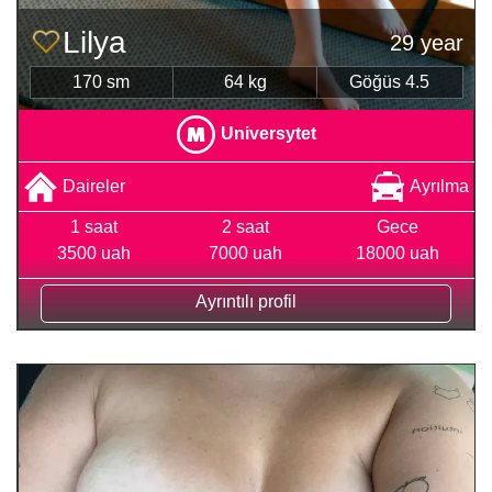
Lilya
29 year
170 sm
64 kg
Göğüs 4.5
Universytet
Daireler
Ayrılma
1 saat
2 saat
Gece
3500 uah
7000 uah
18000 uah
Ayrıntılı profil