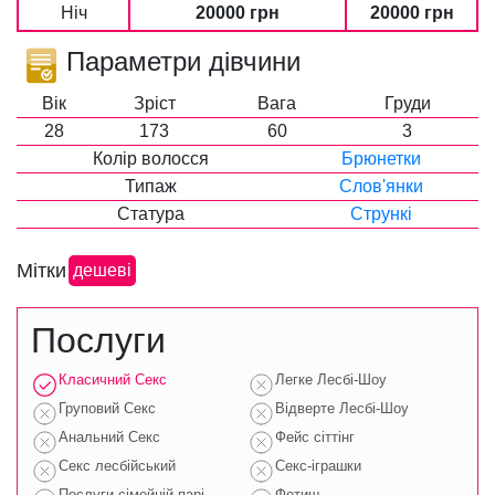
Ніч
20000 грн
20000 грн
Параметри дівчини
Вік
Зріст
Вага
Груди
28
173
60
3
Колір волосся
Брюнетки
Типаж
Слов'янки
Статура
Стрункі
Мітки
дешеві
Послуги
Класичний Секс
Легке Лесбі-Шоу
Груповий Секс
Відверте Лесбі-Шоу
Анальний Секс
Фейс сіттінг
Секс лесбійський
Секс-іграшки
Послуги сімейній парі
Фетиш