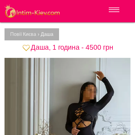
Повії Києва
›
Даша
Даша, 1 година - 4500 грн