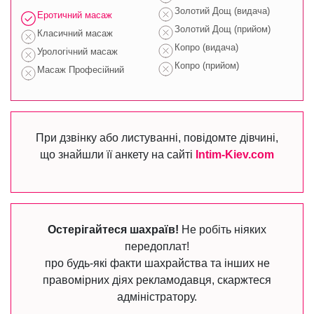
Золотий Дощ (видача)
Еротичний масаж
Золотий Дощ (прийом)
Класичний масаж
Копро (видача)
Урологічний масаж
Копро (прийом)
Масаж Професійний
При дзвінку або листуванні, повідомте дівчині,
що знайшли її анкету на сайті
Intim-Kiev.com
Остерігайтеся шахраїв!
Не робіть ніяких
передоплат!
про будь-які факти шахрайства та інших не
правомірних діях рекламодавця, скаржтеся
адміністратору.