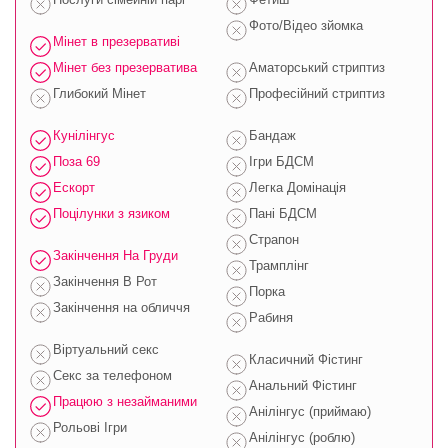
Фото/Відео зйомка
Мінет в презервативі
Мінет без презерватива
Аматорський стриптиз
Глибокий Мінет
Професійний стриптиз
Кунілінгус
Бандаж
Поза 69
Ігри БДСМ
Ескорт
Легка Домінація
Поцілунки з язиком
Пані БДСМ
Страпон
Закінчення На Груди
Трамплінг
Закінчення В Рот
Порка
Закінчення на обличчя
Рабиня
Віртуальний секс
Класичний Фістинг
Секс за телефоном
Анальний Фістинг
Працюю з незайманими
Анілінгус (приймаю)
Рольові Ігри
Анілінгус (роблю)