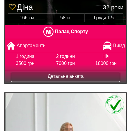
Діна
32 роки
166 см
58 кг
Груди 1.5
Палац Спорту
Апартаменти
Виїзд
1 година
2 години
Ніч
3500 грн
7000 грн
18000 грн
Детальна анкета