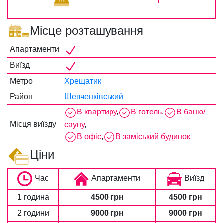
Місце розташування
Апартаменти
Виїзд
Метро
Хрещатик
Район
Шевченківський
В квартиру
,
В готель
,
В баню/
Місця виїзду
сауну
,
В офіс
,
В заміський будинок
Ціни
Час
Апартаменти
Виїзд
1 година
4500 грн
4500 грн
2 години
9000 грн
9000 грн