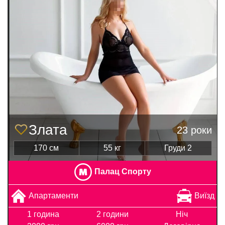
Злата
23 роки
170 см
55 кг
Груди 2
Палац Спорту
Апартаменти
Виїзд
1 година
2 години
Ніч