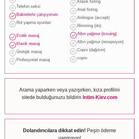
Klasik fisting
Telefon seksi
Anal fisting
Bakirelerle çalışıyorum
Anilingus (accept)
Rol yapma oyunları
Rimming (do)
Altın yağmur (issuing)
Erotik masaj
Altın yağmur (resepsiyon)
Klasik masaj
Copro (dağıtım)
Ürolojik masaj
copro
Profesyonel masaj
Arama yaparken veya yazışırken, kıza profilini
sitede bulduğunuzu bildirin
Intim-Kiev.com
Dolandırıcılara dikkat edin!
Peşin ödeme
yapmayın!