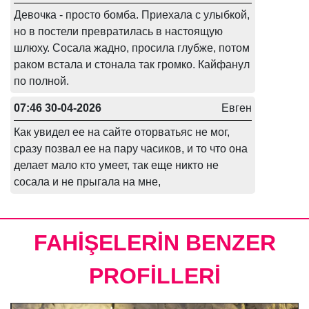
Девочка - просто бомба. Приехала с улыбкой,
но в постели превратилась в настоящую
шлюху. Сосала жадно, просила глубже, потом
раком встала и стонала так громко. Кайфанул
по полной.
07:46 30-04-2026
Евген
Как увидел ее на сайте оторватьяс не мог,
сразу позвал ее на пару часиков, и то что она
делает мало кто умеет, так еще никто не
сосала и не прыгала на мне,
FAHİŞELERİN BENZER
PROFİLLERİ