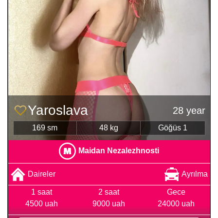
Yaroslava
28 year
169 sm
48 kg
Göğüs 1
Maidan Nezalezhnosti
Daireler
Ayrılma
1 saat
2 saat
Gece
4500 uah
9000 uah
24000 uah