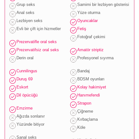
Grup seks
Samimi bir lezbiyen gösterisi
Anal seks
Yüze oturma
Lezbiyen seks
Oyuncaklar
Evli bir çift için hizmetler
Fetiş
Fotoğraf çekimi
Prezervatifle oral seks
Prezervatifsiz oral seks
Amatör striptiz
Derin oral
Profesyonel sıyırma
Cunnilingus
Bandaj
Duruş 69
BDSM oyunları
Eskort
Kolay hakimiyet
Dil öpücüğü
Hanımefendi
Strapon
Emzirme
Çiğneme
Ağızda sonlanır
Kırbaçlama
Yüzünde bitiyor
Köle
Sanal seks