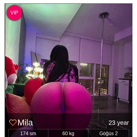
VIP
Mila
23 year
174 sm
60 kg
Göğüs 2