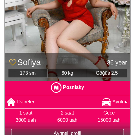
Sofiya
36 year
173 sm
60 kg
Göğüs 2.5
Pozniaky
Daireler
Ayrılma
1 saat
2 saat
Gece
3000 uah
6000 uah
15000 uah
Ayrıntılı profil