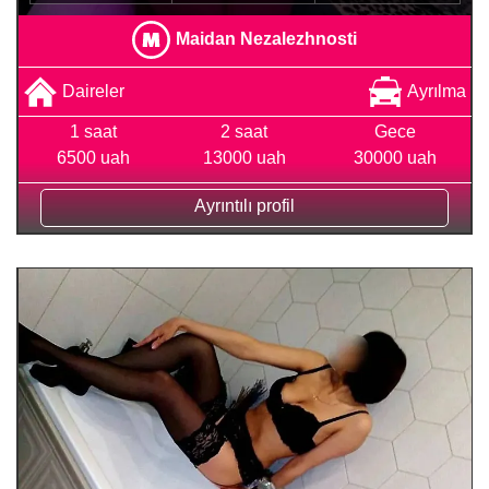
Maidan Nezalezhnosti
Daireler
Ayrılma
1 saat
2 saat
Gece
6500 uah
13000 uah
30000 uah
Ayrıntılı profil