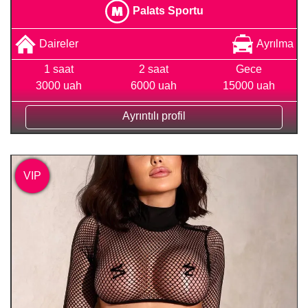
Palats Sportu
Daireler
Ayrılma
1 saat
2 saat
Gece
3000 uah
6000 uah
15000 uah
Ayrıntılı profil
VIP