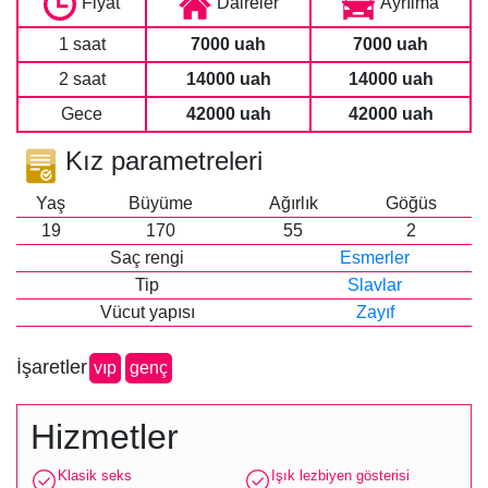
Fiyat
Daireler
Ayrılma
1 saat
7000 uah
7000 uah
2 saat
14000 uah
14000 uah
Gece
42000 uah
42000 uah
Kız parametreleri
Yaş
Büyüme
Ağırlık
Göğüs
19
170
55
2
Saç rengi
Esmerler
Tip
Slavlar
Vücut yapısı
Zayıf
İşaretler
vip
genç
Hizmetler
Klasik seks
Işık lezbiyen gösterisi