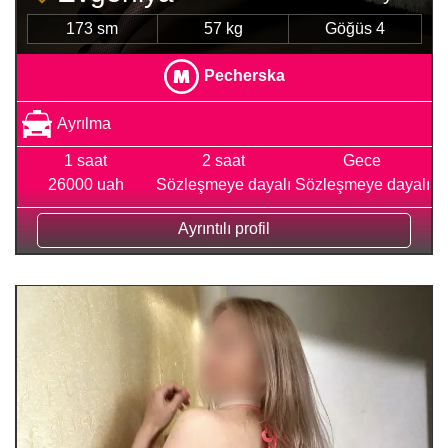
173 sm
57 kg
Göğüs 4
Pecherska
Ayrılma
1 saat
2 saat
Gece
26000 uah
Sözleşmeye dayalı
Sözleşmeye dayalı
Ayrıntılı profil