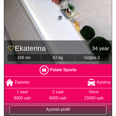
Ekaterina
34 year
168 sm
62 kg
Göğüs 3
Palats Sportu
Daireler
Ayrılma
1 saat
2 saat
Gece
3000 uah
6000 uah
15000 uah
Ayrıntılı profil