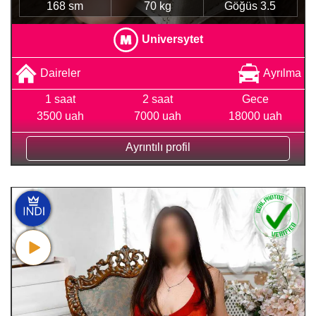
168 sm
70 kg
Göğüs 3.5
Universytet
Daireler
Ayrılma
1 saat
2 saat
Gece
3500 uah
7000 uah
18000 uah
Ayrıntılı profil