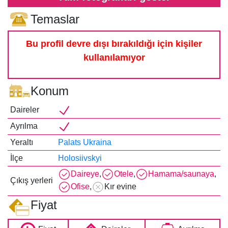
Temaslar
Bu profil devre dışı bırakıldığı için kişiler
kullanılamıyor
Konum
Daireler
Ayrılma
Yeraltı
Palats Ukraina
İlçe
Holosiivskyi
Daireye
,
Otele
,
Hamama/saunaya
,
Çıkış yerleri
Ofise
,
Kır evine
Fiyat