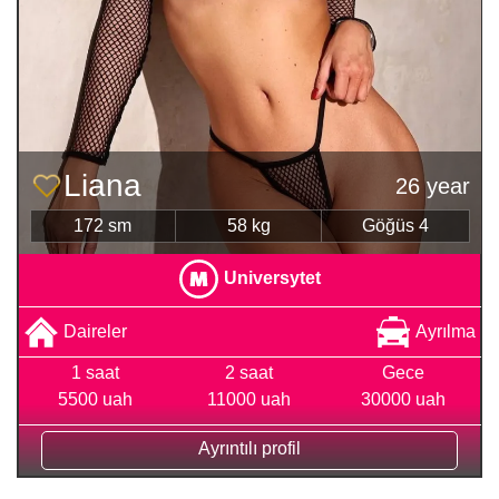
Liana
26 year
172 sm
58 kg
Göğüs 4
Universytet
Daireler
Ayrılma
1 saat
2 saat
Gece
5500 uah
11000 uah
30000 uah
Ayrıntılı profil