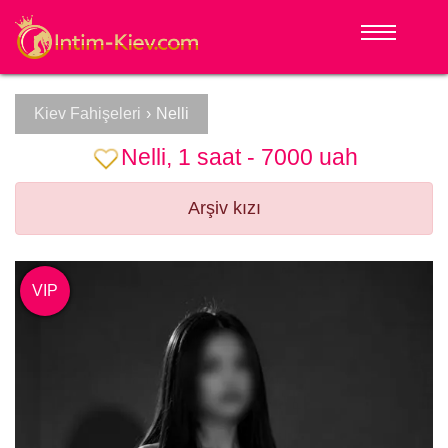
Kiev Fahişeleri
›
Nelli
Nelli, 1 saat - 7000 uah
Arşiv kızı
VIP