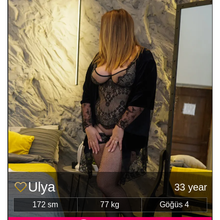
Ulya
33 year
172 sm
77 kg
Göğüs 4