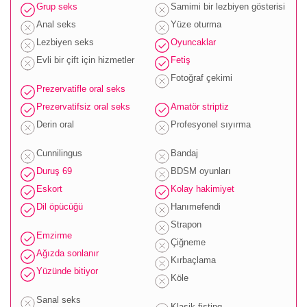
Grup seks
Samimi bir lezbiyen gösterisi
Anal seks
Yüze oturma
Lezbiyen seks
Oyuncaklar
Evli bir çift için hizmetler
Fetiş
Fotoğraf çekimi
Prezervatifle oral seks
Prezervatifsiz oral seks
Amatör striptiz
Derin oral
Profesyonel sıyırma
Cunnilingus
Bandaj
Duruş 69
BDSM oyunları
Eskort
Kolay hakimiyet
Dil öpücüğü
Hanımefendi
Strapon
Emzirme
Çiğneme
Ağızda sonlanır
Kırbaçlama
Yüzünde bitiyor
Köle
Sanal seks
Klasik fisting