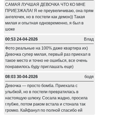
САМАЯ ЛУЧШАЯ ДЕВОЧКА ЧТО КО МНЕ
ПРИЕЗЖАЛА! Я не преувеличиваю, она прям
ангелочек, но в постели как демон)) Такая
милая и опытная одновременно, я был в
шоке
00:53 24-04-2026
Влад
Фото реальные на 100% даже квартира их)
Девочка супер милая, первый раз приехал в
такое место и точно не ошибься, все очень
понравилось буду приглашать еще)
08:03 30-04-2026
бодя
Девочка — просто бомба. Приехала с
улыбкой, но в постели превратилась в
настоящую шлюху. Сосала жадно, просила
глубже, потом раком встала и стонала так
громко. Кайфанул по полной спасибо ей