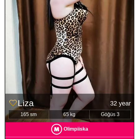
Liza
32 year
165 sm
65 kg
Göğüs 3
Olimpiiska