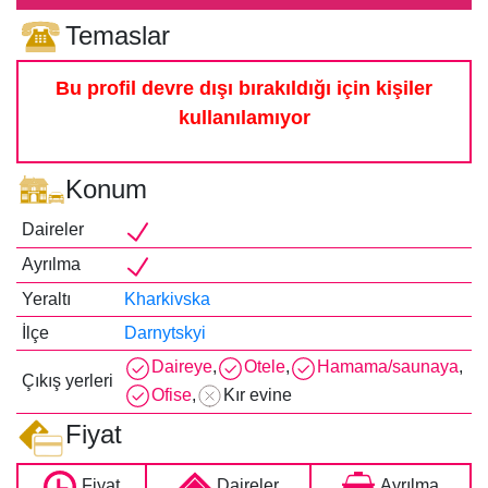
Temaslar
Bu profil devre dışı bırakıldığı için kişiler
kullanılamıyor
Konum
Daireler
Ayrılma
Yeraltı
Kharkivska
İlçe
Darnytskyi
Daireye
,
Otele
,
Hamama/saunaya
,
Çıkış yerleri
Ofise
,
Kır evine
Fiyat
Fiyat
Daireler
Ayrılma