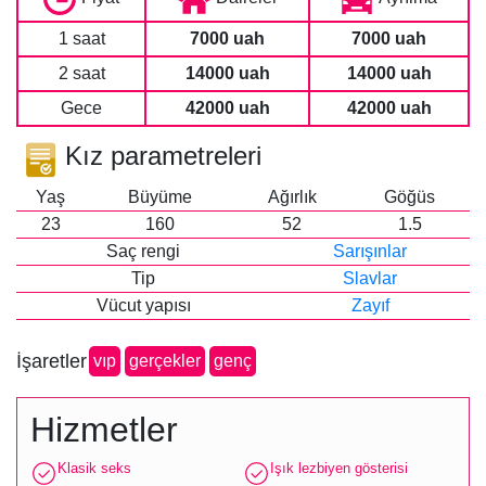
1 saat
7000 uah
7000 uah
2 saat
14000 uah
14000 uah
Gece
42000 uah
42000 uah
Kız parametreleri
Yaş
Büyüme
Ağırlık
Göğüs
23
160
52
1.5
Saç rengi
Sarışınlar
Tip
Slavlar
Vücut yapısı
Zayıf
İşaretler
vip
gerçekler
genç
Hizmetler
Klasik seks
Işık lezbiyen gösterisi