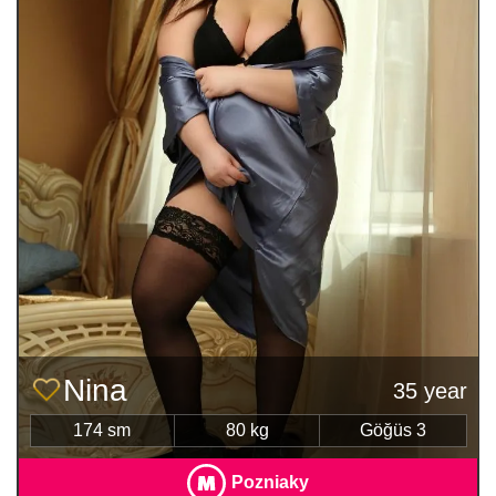
Nina
35 year
174 sm
80 kg
Göğüs 3
Pozniaky