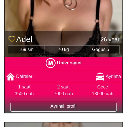
Adel
26 year
169 sm
70 kg
Göğüs 5
Universytet
Daireler
Ayrılma
1 saat
2 saat
Gece
3500 uah
7000 uah
18000 uah
Ayrıntılı profil