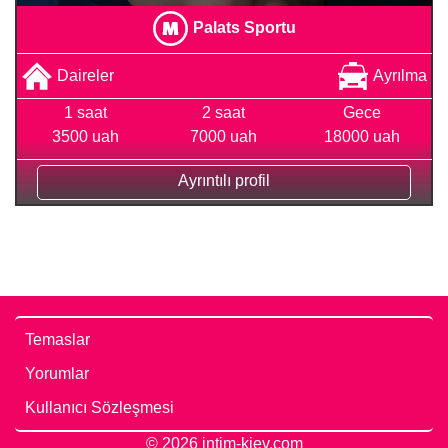
Palats Sportu
Daireler
Ayrılma
1 saat
2 saat
Gece
3500 uah
7000 uah
18000 uah
Ayrıntılı profil
Temaslar
Yorumlar
Kullanıcı Sözleşmesi
© 2026 intim-kiev.com