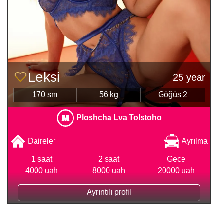
Leksi
25 year
170 sm
56 kg
Göğüs 2
Ploshcha Lva Tolstoho
Daireler
Ayrılma
1 saat
2 saat
Gece
4000 uah
8000 uah
20000 uah
Ayrıntılı profil