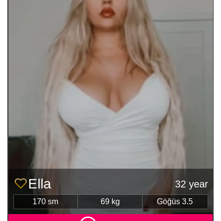
Ella
32 year
170 sm
69 kg
Göğüs 3.5