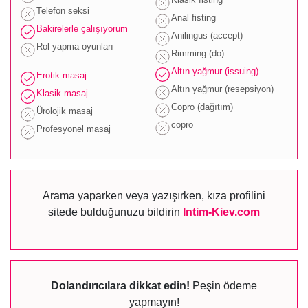
Telefon seksi
Anal fisting
Bakirelerle çalışıyorum
Anilingus (accept)
Rol yapma oyunları
Rimming (do)
Altın yağmur (issuing)
Erotik masaj
Altın yağmur (resepsiyon)
Klasik masaj
Copro (dağıtım)
Ürolojik masaj
copro
Profesyonel masaj
Arama yaparken veya yazışırken, kıza profilini
sitede bulduğunuzu bildirin
Intim-Kiev.com
Dolandırıcılara dikkat edin!
Peşin ödeme
yapmayın!