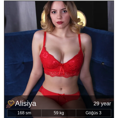
Alisiya
29 year
168 sm
59 kg
Göğüs 3