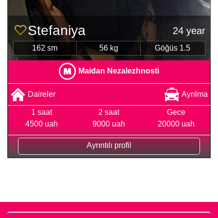
Stefaniya
24 year
162 sm
56 kg
Göğüs 1.5
Maidan Nezalezhnosti
Daireler
Ayrılma
1 saat
2 saat
Gece
4500 uah
9000 uah
20000 uah
Ayrıntılı profil