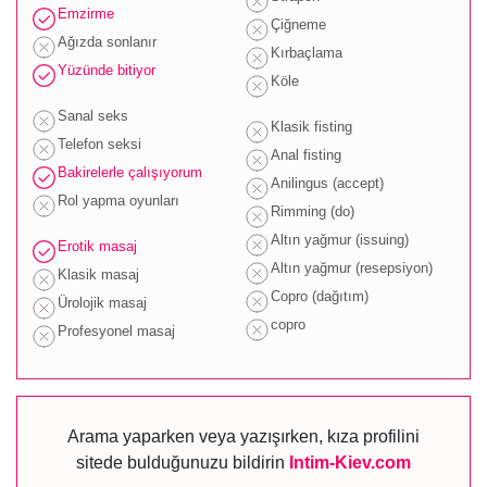
Emzirme
Çiğneme
Ağızda sonlanır
Kırbaçlama
Yüzünde bitiyor
Köle
Sanal seks
Klasik fisting
Telefon seksi
Anal fisting
Bakirelerle çalışıyorum
Anilingus (accept)
Rol yapma oyunları
Rimming (do)
Altın yağmur (issuing)
Erotik masaj
Altın yağmur (resepsiyon)
Klasik masaj
Copro (dağıtım)
Ürolojik masaj
copro
Profesyonel masaj
Arama yaparken veya yazışırken, kıza profilini
sitede bulduğunuzu bildirin
Intim-Kiev.com