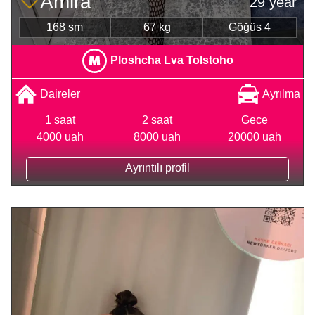
Amira
29 year
168 sm
67 kg
Göğüs 4
Ploshcha Lva Tolstoho
Daireler
Ayrılma
1 saat
2 saat
Gece
4000 uah
8000 uah
20000 uah
Ayrıntılı profil