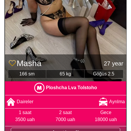
Masha
27 year
166 sm
65 kg
Göğüs 2.5
Ploshcha Lva Tolstoho
Daireler
Ayrılma
1 saat
2 saat
Gece
3500 uah
7000 uah
18000 uah