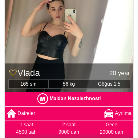
Vlada
20 year
165 sm
56 kg
Göğüs 1.5
Maidan Nezalezhnosti
Daireler
Ayrılma
1 saat
2 saat
Gece
4500 uah
9000 uah
20000 uah