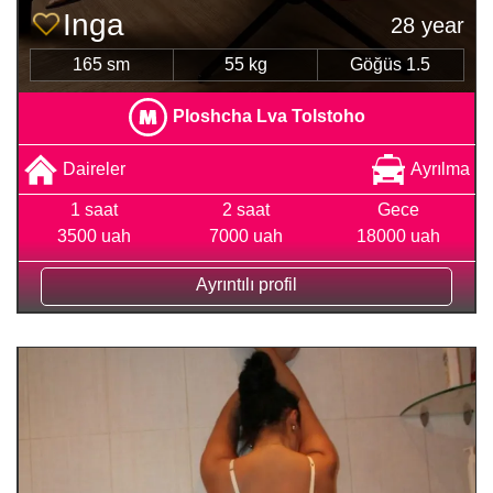
Inga
28 year
165 sm
55 kg
Göğüs 1.5
Ploshcha Lva Tolstoho
Daireler
Ayrılma
1 saat
2 saat
Gece
3500 uah
7000 uah
18000 uah
Ayrıntılı profil