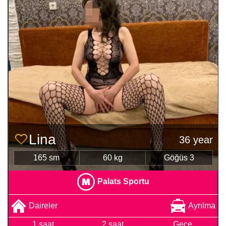
Lina
36 year
165 sm
60 kg
Göğüs 3
Palats Sportu
Daireler
Ayrılma
1 saat
2 saat
Gece