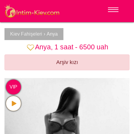
Kiev Fahişeleri
›
Anya
Anya, 1 saat - 6500 uah
Arşiv kızı
VIP