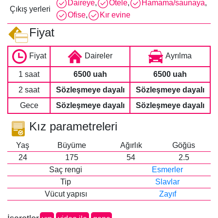
Daireye
,
Otele
,
Hamama/saunaya
,
Çıkış yerleri
Ofise
,
Kır evine
Fiyat
Fiyat
Daireler
Ayrılma
1 saat
6500 uah
6500 uah
2 saat
Sözleşmeye dayalı
Sözleşmeye dayalı
Gece
Sözleşmeye dayalı
Sözleşmeye dayalı
Kız parametreleri
Yaş
Büyüme
Ağırlık
Göğüs
24
175
54
2.5
Saç rengi
Esmerler
Tip
Slavlar
Vücut yapısı
Zayıf