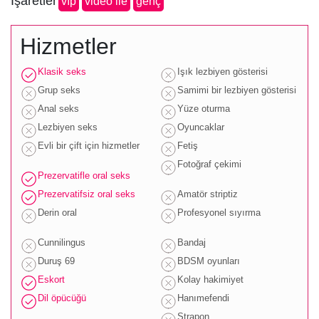
İşaretler
vip
video ile
genç
Hizmetler
Klasik seks
Işık lezbiyen gösterisi
Grup seks
Samimi bir lezbiyen gösterisi
Anal seks
Yüze oturma
Lezbiyen seks
Oyuncaklar
Evli bir çift için hizmetler
Fetiş
Fotoğraf çekimi
Prezervatifle oral seks
Prezervatifsiz oral seks
Amatör striptiz
Derin oral
Profesyonel sıyırma
Cunnilingus
Bandaj
Duruş 69
BDSM oyunları
Eskort
Kolay hakimiyet
Dil öpücüğü
Hanımefendi
Strapon