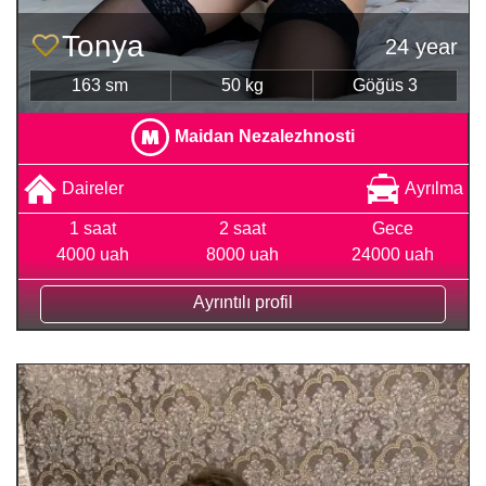
Tonya
24 year
163 sm
50 kg
Göğüs 3
Maidan Nezalezhnosti
Daireler
Ayrılma
1 saat
2 saat
Gece
4000 uah
8000 uah
24000 uah
Ayrıntılı profil