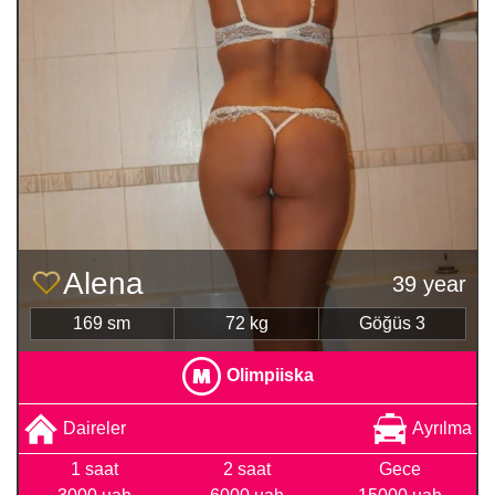
Alena
39 year
169 sm
72 kg
Göğüs 3
Olimpiiska
Daireler
Ayrılma
1 saat
2 saat
Gece