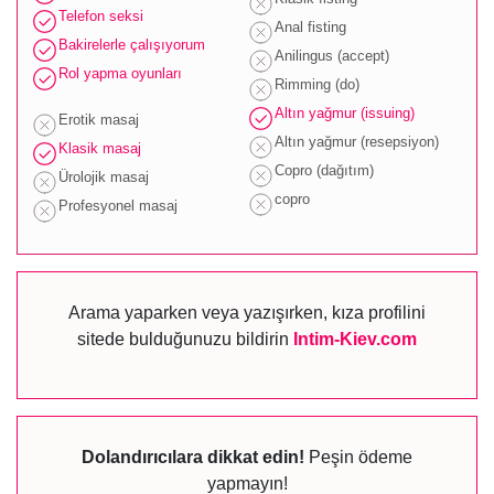
Telefon seksi
Anal fisting
Bakirelerle çalışıyorum
Anilingus (accept)
Rol yapma oyunları
Rimming (do)
Altın yağmur (issuing)
Erotik masaj
Altın yağmur (resepsiyon)
Klasik masaj
Copro (dağıtım)
Ürolojik masaj
copro
Profesyonel masaj
Arama yaparken veya yazışırken, kıza profilini
sitede bulduğunuzu bildirin
Intim-Kiev.com
Dolandırıcılara dikkat edin!
Peşin ödeme
yapmayın!