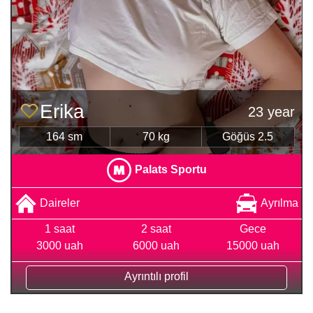
Erika
23 year
164 sm
70 kg
Göğüs 2.5
Palats Sportu
Daireler
Ayrılma
1 saat
2 saat
Gece
3000 uah
6000 uah
15000 uah
Ayrıntılı profil