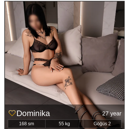
Dominika
27 year
168 sm
55 kg
Göğüs 2