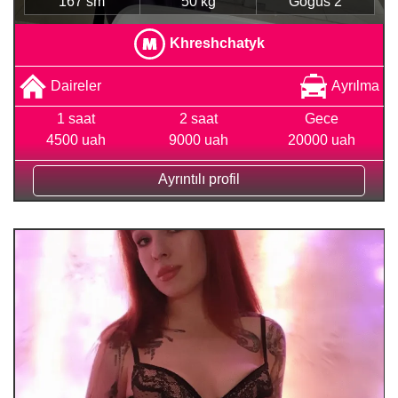
167 sm
50 kg
Göğüs 2
Khreshchatyk
Daireler
Ayrılma
1 saat
2 saat
Gece
4500 uah
9000 uah
20000 uah
Ayrıntılı profil