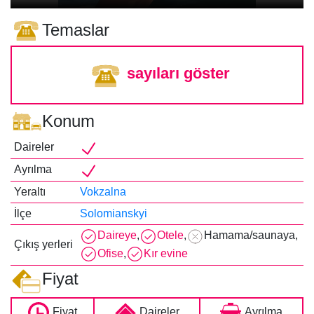
Temaslar
sayıları göster
Konum
Daireler
Ayrılma
Yeraltı
Vokzalna
İlçe
Solomianskyi
Daireye
,
Otele
,
Hamama/saunaya
,
Çıkış yerleri
Ofise
,
Kır evine
Fiyat
Fiyat
Daireler
Ayrılma