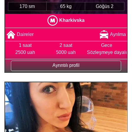
170 sm
65 kg
Göğüs 2
Kharkivska
Daireler
Ayrılma
1 saat
2 saat
Gece
2500 uah
5000 uah
Sözleşmeye dayalı
Ayrıntılı profil