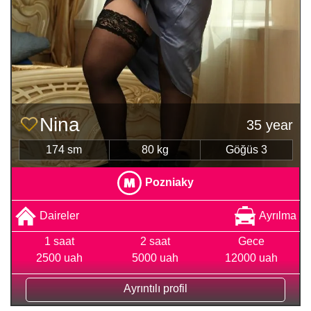
Nina
35 year
174 sm
80 kg
Göğüs 3
Pozniaky
Daireler
Ayrılma
1 saat
2 saat
Gece
2500 uah
5000 uah
12000 uah
Ayrıntılı profil