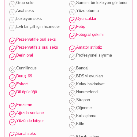
Grup seks
Samimi bir lezbiyen gösterisi
Anal seks
Yüze oturma
Lezbiyen seks
Oyuncaklar
Evli bir çift için hizmetler
Fetiş
Fotoğraf çekimi
Prezervatifle oral seks
Prezervatifsiz oral seks
Amatör striptiz
Derin oral
Profesyonel sıyırma
Cunnilingus
Bandaj
Duruş 69
BDSM oyunları
Eskort
Kolay hakimiyet
Dil öpücüğü
Hanımefendi
Strapon
Emzirme
Çiğneme
Ağızda sonlanır
Kırbaçlama
Yüzünde bitiyor
Köle
Sanal seks
Klasik fisting