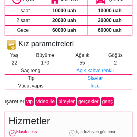
1 saat
10000 uah
10000 uah
2 saat
20000 uah
20000 uah
Gece
60000 uah
60000 uah
Kız parametreleri
Yaş
Büyüme
Ağırlık
Göğüs
22
170
55
2
Saç rengi
Açık-kahve renkli
Tip
Slavlar
Vücut yapısı
İnce
İşaretler
vip
video ile
bireyler
gerçekler
genç
Hizmetler
Klasik seks
Işık lezbiyen gösterisi