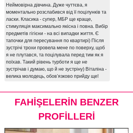
Неймовірна дівчина. Дуже чуттєва, я
моментально розслабився від її поцілунків та
ласки. Класика - супер, МБР ще краще,
стимуляція максимально якісна і повна. Вибір
предметів гігієни - на всі випадки життя. Є
тапочки для пересування по квартирі) Після
зустрічі трохи провела мене по поверху, щоб
я не плутався, та поцілувала перед тим як я
поїхав. Такий рівень турботи я ще не
зустрічав і думаю, що й не зустріну) Віталіна -
велика молодець, обов'язково прийду ще!
FAHİŞELERİN BENZER
PROFİLLERİ