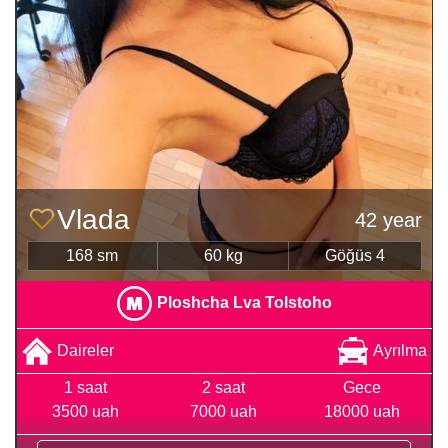
Vlada
42 year
168 sm
60 kg
Göğüs 4
Ploshcha Lva Tolstoho
Daireler
Ayrılma
1 saat
2 saat
Gece
3500 uah
7000 uah
18000 uah