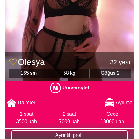
Olesya
32 year
165 sm
58 kg
Göğüs 2
Universytet
Daireler
Ayrılma
1 saat
2 saat
Gece
3500 uah
7000 uah
18000 uah
Ayrıntılı profil