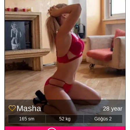
Masha
28 year
165 sm
52 kg
Göğüs 2