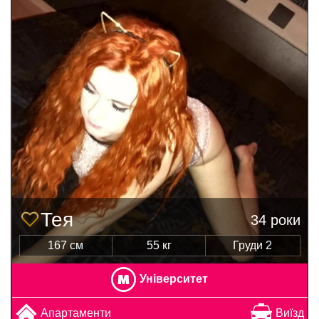
Тея
34 роки
167 см
55 кг
Груди 2
Університет
Апартаменти
Виїзд