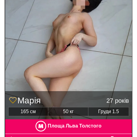
Марія
27 років
165 см
50 кг
Груди 1.5
Площа Льва Толстого