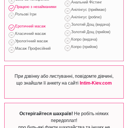
Анальний Фістинг
Працюю з незайманими
Анілінгус (приймаю)
Рольові Ігри
Анілінгус (роблю)
Золотий Дощ (видача)
Еротичний масаж
Золотий Дощ (прийом)
Класичний масаж
Копро (видача)
Урологічний масаж
Копро (прийом)
Масаж Професійний
При дзвінку або листуванні, повідомте дівчині,
що знайшли її анкету на сайті
Intim-Kiev.com
Остерігайтеся шахраїв!
Не робіть ніяких
передоплат!
про будь-які факти шахрайства та інших не