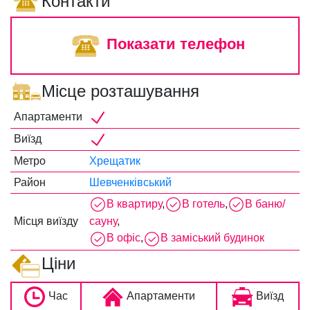
Контакти
Показати телефон
Місце розташування
Апартаменти
Виїзд
Метро
Хрещатик
Район
Шевченківський
В квартиру
,
В готель
,
В баню/
Місця виїзду
сауну
,
В офіс
,
В заміський будинок
Ціни
Час
Апартаменти
Виїзд