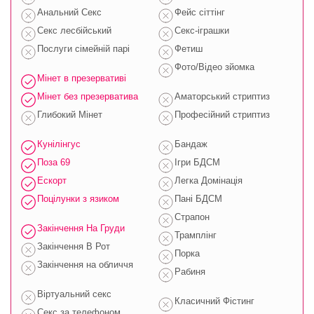
Анальний Секс
Фейс сіттінг
Секс лесбійський
Секс-іграшки
Послуги сімейній парі
Фетиш
Фото/Відео зйомка
Мінет в презервативі
Мінет без презерватива
Аматорський стриптиз
Глибокий Мінет
Професійний стриптиз
Кунілінгус
Бандаж
Поза 69
Ігри БДСМ
Ескорт
Легка Домінація
Поцілунки з язиком
Пані БДСМ
Страпон
Закінчення На Груди
Трамплінг
Закінчення В Рот
Порка
Закінчення на обличчя
Рабиня
Віртуальний секс
Класичний Фістинг
Секс за телефоном