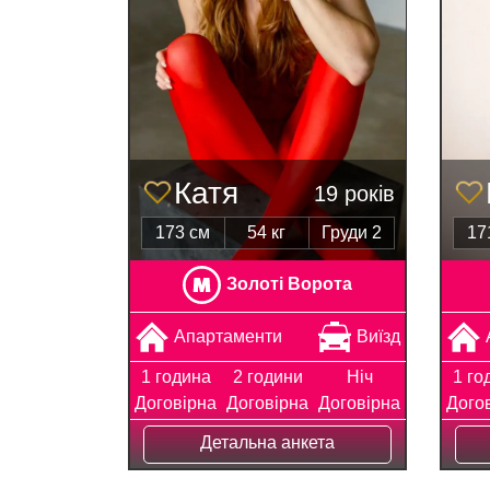
Катя
19 років
173 см
54 кг
Груди 2
17
Золоті Ворота
Апартаменти
Виїзд
1 година
2 години
Ніч
1 го
Договірна
Договірна
Договірна
Дого
Детальна анкета