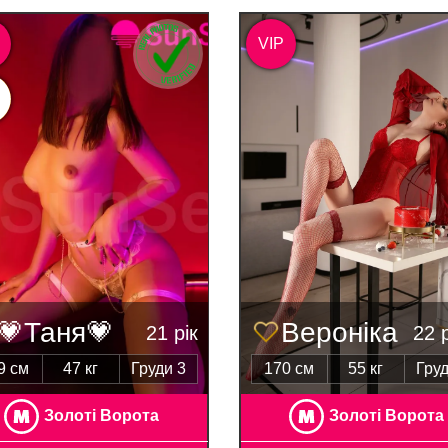
VIP
💗Таня💗
Вероніка
21 рік
22 
9 см
47 кг
Груди 3
170 см
55 кг
Груд
Золоті Ворота
Золоті Ворота