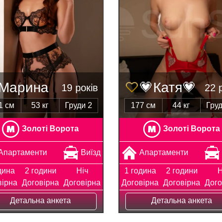
Марина
💗Катя💗
19 років
22 
1 см
53 кг
Груди 2
177 см
44 кг
Груд
Золоті Ворота
Золоті Ворота
Апартаменти
Виїзд
Апартаменти
дина
2 години
Ніч
1 година
2 години
Н
вірна
Договірна
Договірна
Договірна
Договірна
Дого
Детальна анкета
Детальна анкета