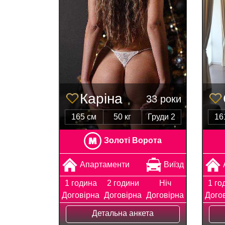
Каріна
33 роки
165 см
50 кг
Груди 2
16
Золоті Ворота
Апартаменти
Виїзд
1 година
2 години
Ніч
1 го
Договірна
Договірна
Договірна
Дого
Детальна анкета