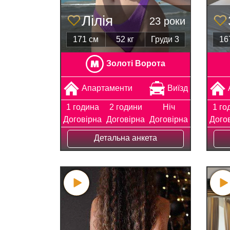
Лілія
23 роки
171 см
52 кг
Груди 3
16
Золоті Ворота
Апартаменти
Виїзд
1 година
2 години
Ніч
1 го
Договірна
Договірна
Договірна
Дого
Детальна анкета