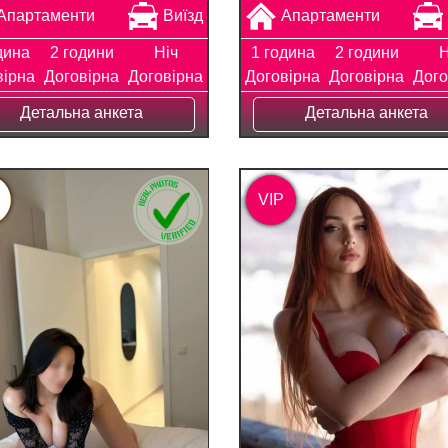
Апартаменти
Виїзд
Апартаменти
дина
2 години
Ніч
1 година
2 години
Н
вірна
Договірна
Договірна
Договірна
Договірна
Дого
Детальна анкета
Детальна анкета
VIP