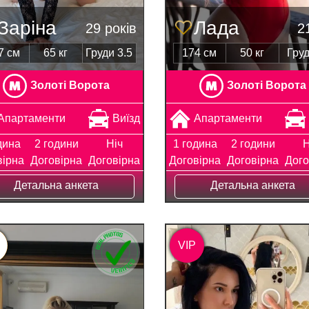
Заріна
Лада
29 років
21
7 см
65 кг
Груди 3.5
174 см
50 кг
Груд
Золоті Ворота
Золоті Ворота
Апартаменти
Виїзд
Апартаменти
дина
2 години
Ніч
1 година
2 години
Н
вірна
Договірна
Договірна
Договірна
Договірна
Дого
Детальна анкета
Детальна анкета
VIP