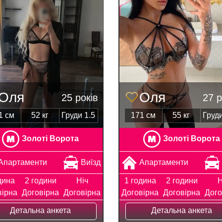
Оля
Оля
25 років
27 р
1 см
52 кг
Груди 1.5
171 см
55 кг
Груди
Золоті Ворота
Золоті Ворота
Апартаменти
Виїзд
Апартаменти
дина
2 години
Ніч
1 година
2 години
Н
вірна
Договірна
Договірна
Договірна
Договірна
Дого
Детальна анкета
Детальна анкета