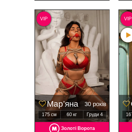
VIP
VIP
Мар’яна
30 років
175 см
60 кг
Груди 4
16
Золоті Ворота