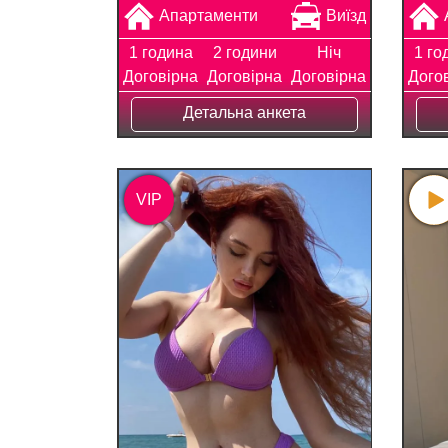
Апартаменти
Виїзд
1 година
2 години
Ніч
1 го
Договірна
Договірна
Договірна
Дого
Детальна анкета
VIP