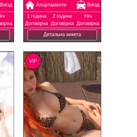
Виїзд
Апартаменти
Виїзд
іч
1 година
2 години
Ніч
вірна
Договірна
Договірна
Договірна
Детальна анкета
VIP