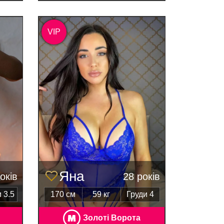
VIP
Яна
оків
28 років
 3.5
170 см
59 кг
Груди 4
Золоті Ворота