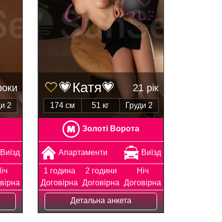
💗Катя💗
роки
21 рік
и 2
174 см
51 кг
Груди 2
Золоті Ворота
Виїзд
Апартаменти
Виїзд
іч
1 година
2 години
Ніч
вірна
Договірна
Договірна
Договірна
Детальна анкета