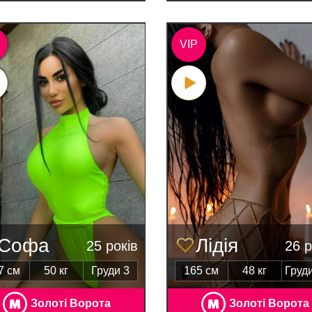
VIP
Софа
Лідія
25 років
26 р
7 см
50 кг
Груди 3
165 см
48 кг
Груди
Золоті Ворота
Золоті Ворота