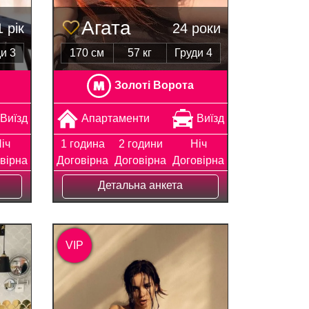
Агата
 рік
24 роки
и 3
170 см
57 кг
Груди 4
Золоті Ворота
Виїзд
Апартаменти
Виїзд
іч
1 година
2 години
Ніч
вірна
Договірна
Договірна
Договірна
Детальна анкета
VIP