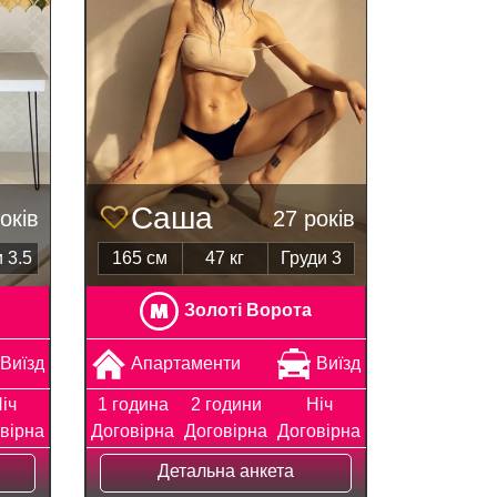
Саша
оків
27 років
 3.5
165 см
47 кг
Груди 3
Золоті Ворота
Виїзд
Апартаменти
Виїзд
іч
1 година
2 години
Ніч
вірна
Договірна
Договірна
Договірна
Детальна анкета