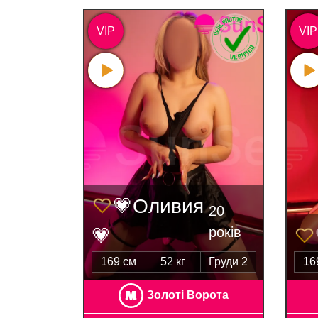
VIP
VIP
💗Оливия
20
років
💗
169 см
52 кг
Груди 2
16
Золоті Ворота