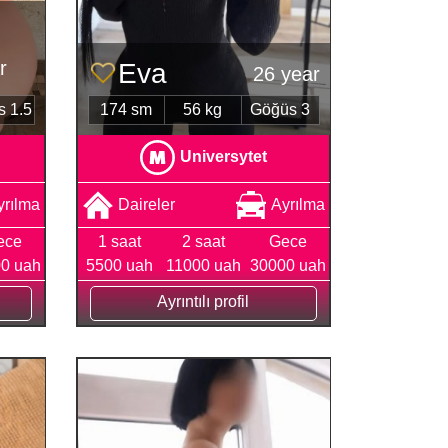
r
Eva
26 year
 1.5
174 sm
56 kg
Göğüs 3
Universytet
yrılma
Daireler
Ayrılma
ece
1 saat
2 saat
Gece
0 uah
5500 uah
11000 uah
30000 uah
Ayrıntılı profil