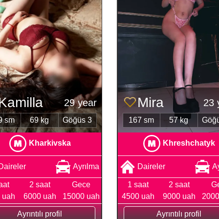
Kamilla
Mira
29 year
23 
9 sm
69 kg
Göğüs 3
167 sm
57 kg
Göğü
Kharkivska
Khreshchatyk
Daireler
Ayrılma
Daireler
A
aat
2 saat
Gece
1 saat
2 saat
G
 uah
6000 uah
15000 uah
4500 uah
9000 uah
2000
Ayrıntılı profil
Ayrıntılı profil