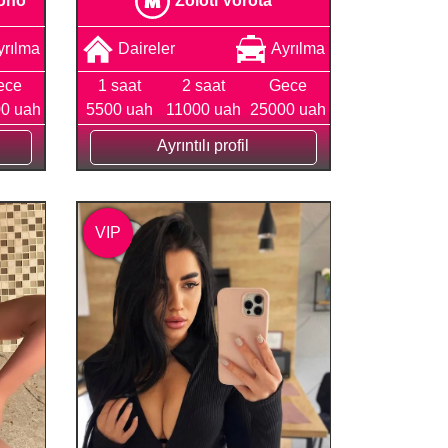
yrılma
Daireler
Ayrılma
ece
1 saat
2 saat
Gece
0 uah
5500 uah
11000 uah
25000 uah
Ayrıntılı profil
VIP