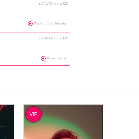
23:41 06.08.2026
Ploshcha Lva Tolstoho
23:35 06.08.2026
Khreshchatyk
VIP