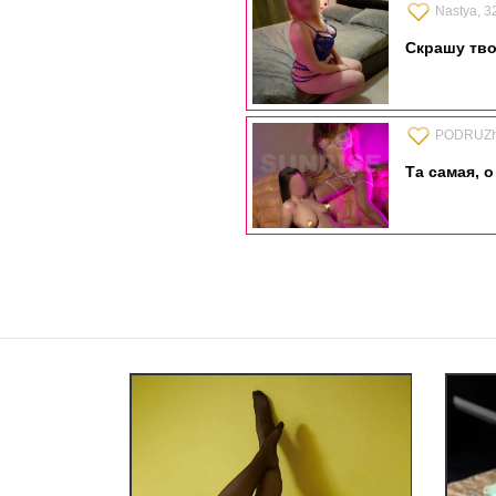
Nastya, 3
Скрашу тв
PODRUZhK
Та самая, 