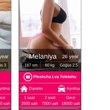
Melaniya
year
26 year
s 3
167 sm
60 kg
Göğüs 2.5
Ploshcha Lva Tolstoho
yrılma
Daireler
Ayrılma
ece
1 saat
2 saat
Gece
0 uah
3500 uah
7000 uah
18000 uah