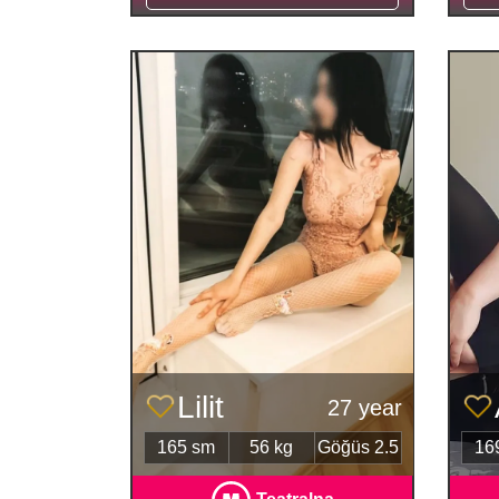
Lilit
27 year
165 sm
56 kg
Göğüs 2.5
16
Teatralna