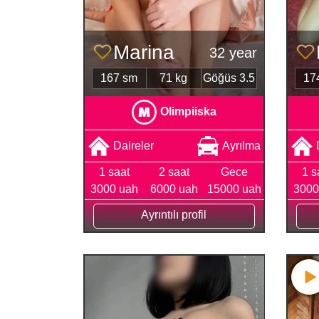
Marina
32 year
167 sm
71 kg
Göğüs 3.5
17
Olimpiiska
Daireler
Ayrılma
1 saat
2 saat
Gece
1 s
3000 uah
6000 uah
15000 uah
3000
Ayrıntılı profil