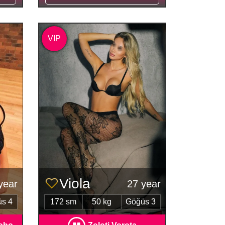
VIP
Viola
year
27 year
s 4
172 sm
50 kg
Göğüs 3
toho
Zoloti Vorota