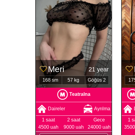
Meri
21 year
168 sm
57 kg
Göğüs 2
17
Teatralna
Daireler
Ayrılma
1 saat
2 saat
Gece
1 s
4500 uah
9000 uah
24000 uah
3500