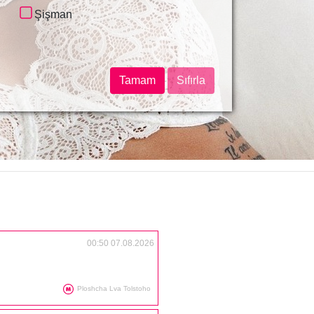
ANAL FISTING
KONTRAKTOVA PLOSHCHA
Şişman
ANILINGUS (ACCEPT)
POSHTOVA PLOSHCHA
RIMMING (DO)
MAIDAN NEZALEZHNOSTI
ALTIN YAĞMUR (ISSUING)
PLOSHCHA LVA TOLSTOHO
ALTIN YAĞMUR (RESEPSIYON)
OLIMPIISKA
Tamam
Sıfırla
COPRO (DAĞITIM)
PALATS UKRAINA
COPRO
LYBIDSKA
DEMIIVSKA
HOLOSIIVSKA
VASYLKIVSKA
VYSTAVKOVYI TSENTR
IPODROM
TEREMKY
00:50 07.08.2026
Ploshcha Lva Tolstoho