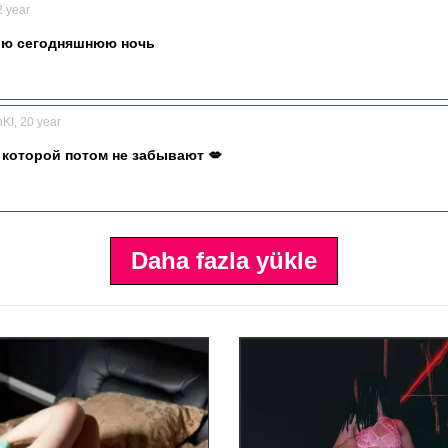
2 year
ою сегодняшнюю ночь
I, 20 year
о которой потом не забывают 💋
Daha fazla yükle