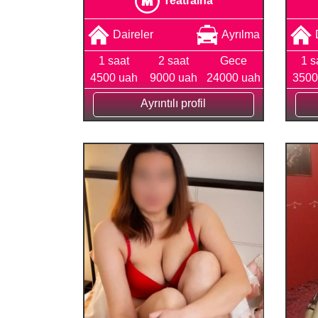
Daireler
Ayrılma
1 saat
2 saat
Gece
1 s
4500 uah
9000 uah
24000 uah
3500
Ayrıntılı profil