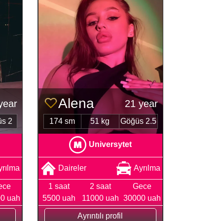
Alena
year
21 year
s 2
174 sm
51 kg
Göğüs 2.5
Universytet
yrılma
Daireler
Ayrılma
ece
1 saat
2 saat
Gece
0 uah
5500 uah
11000 uah
30000 uah
Ayrıntılı profil