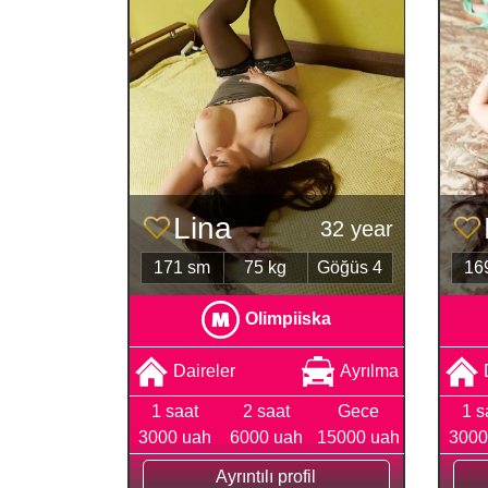
Lina
32 year
171 sm
75 kg
Göğüs 4
16
Olimpiiska
Daireler
Ayrılma
1 saat
2 saat
Gece
1 s
3000 uah
6000 uah
15000 uah
3000
Ayrıntılı profil