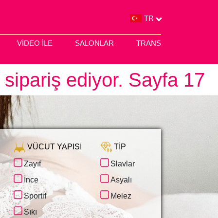
TR
VIDEO ILE
SALONLAR
TRANS
i sipariş ediyor. Sayfa 17
VÜCUT YAPISI
TIP
Zayıf
Slavlar
STRAPON
HEROIV DNIPRA
ÇIĞNEME
ERISI
İnce
Asyalı
MINSKA
KIRBAÇLAMA
OBOLON
Sportif
Melez
KÖLE
PETROVKA
KLASIK FISTING
i
Sıkı
TARASA SHEVCHENKA