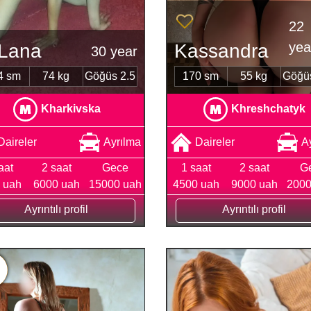
22
yea
Lana
Kassandra
30 year
4 sm
74 kg
Göğüs 2.5
170 sm
55 kg
Göğüs
Kharkivska
Khreshchatyk
Daireler
Ayrılma
Daireler
A
aat
2 saat
Gece
1 saat
2 saat
G
 uah
6000 uah
15000 uah
4500 uah
9000 uah
2000
Ayrıntılı profil
Ayrıntılı profil