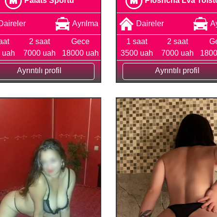
Daireler
Ayrılma
Daireler
A
aat
2 saat
Gece
1 saat
2 saat
G
 uah
7000 uah
18000 uah
3500 uah
7000 uah
1800
Ayrıntılı profil
Ayrıntılı profil