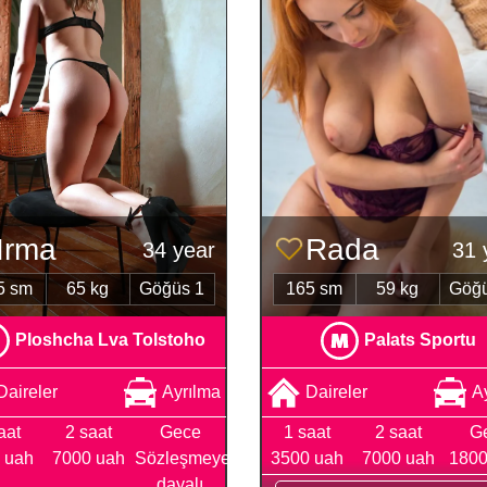
Irma
Rada
34 year
31 
5 sm
65 kg
Göğüs 1
165 sm
59 kg
Göğü
Ploshcha Lva Tolstoho
Palats Sportu
Daireler
Ayrılma
Daireler
A
aat
2 saat
Gece
1 saat
2 saat
G
 uah
7000 uah
Sözleşmeye
3500 uah
7000 uah
1800
dayalı