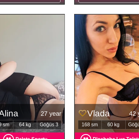
Alina
Vlada
27 year
42 
9 sm
64 kg
Göğüs 3
168 sm
60 kg
Göğü
Palats Sportu
Ploshcha Lva Tols