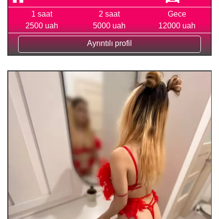
1 saat
2 saat
Gece
2500 uah
5000 uah
12000 uah
Ayrıntılı profil