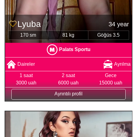
Lyuba
34 year
170 sm
81 kg
Göğüs 3.5
Palats Sportu
Daireler
Ayrılma
1 saat
2 saat
Gece
3000 uah
6000 uah
15000 uah
Ayrıntılı profil