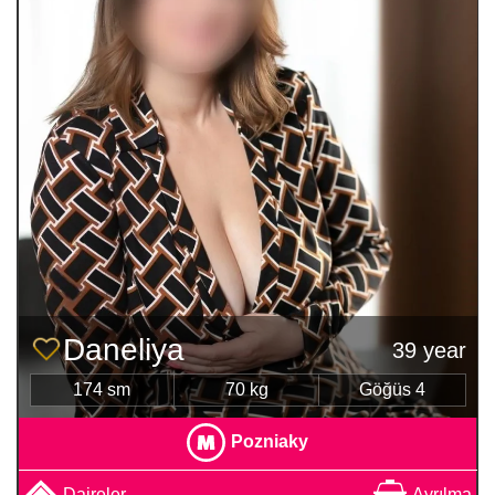
Daneliya
39 year
174 sm
70 kg
Göğüs 4
Pozniaky
Daireler
Ayrılma