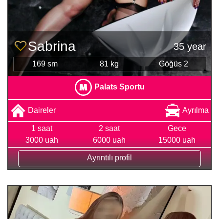
Sabrina
35 year
169 sm
81 kg
Göğüs 2
Palats Sportu
Daireler
Ayrılma
1 saat
2 saat
Gece
3000 uah
6000 uah
15000 uah
Ayrıntılı profil