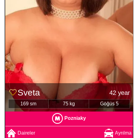
Sveta
42 year
169 sm
75 kg
Göğüs 5
Pozniaky
Daireler
Ayrılma