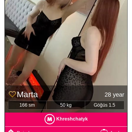
Marta
28 year
166 sm
50 kg
Göğüs 1.5
Khreshchatyk