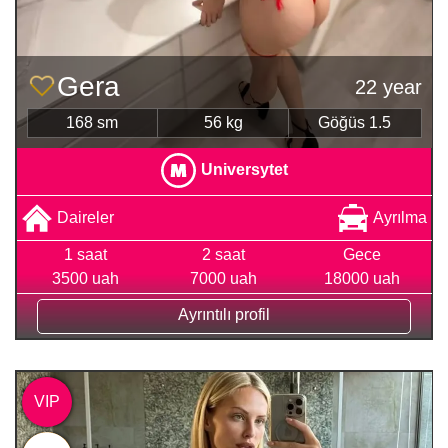
Gera
22 year
168 sm
56 kg
Göğüs 1.5
Universytet
Daireler
Ayrılma
1 saat
2 saat
Gece
3500 uah
7000 uah
18000 uah
Ayrıntılı profil
VIP