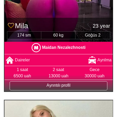
Mila
23 year
174 sm
60 kg
Göğüs 2
Maidan Nezalezhnosti
Daireler
Ayrılma
1 saat
2 saat
Gece
6500 uah
13000 uah
30000 uah
Ayrıntılı profil