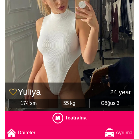
Yuliya
24 year
174 sm
55 kg
Göğüs 3
Teatralna
Daireler
Ayrılma