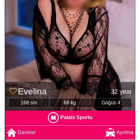
Evelina
32 year
168 sm
68 kg
Göğüs 4
Palats Sportu
Daireler
Ayrılma