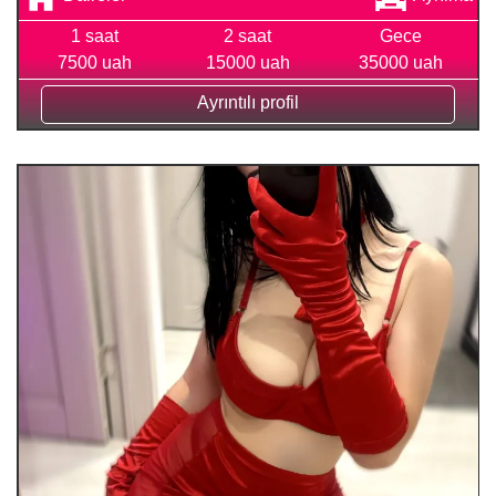
1 saat
2 saat
Gece
7500 uah
15000 uah
35000 uah
Ayrıntılı profil