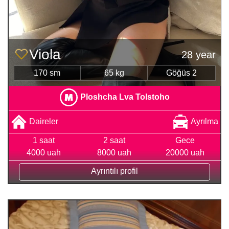
Viola
28 year
170 sm
65 kg
Göğüs 2
Ploshcha Lva Tolstoho
Daireler
Ayrılma
1 saat
2 saat
Gece
4000 uah
8000 uah
20000 uah
Ayrıntılı profil