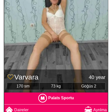
Varvara
40 year
170 sm
73 kg
Göğüs 2
Palats Sportu
Daireler
Ayrılma