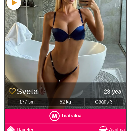
Sveta
23 year
177 sm
52 kg
Göğüs 3
Teatralna
Daireler
Ayrılma