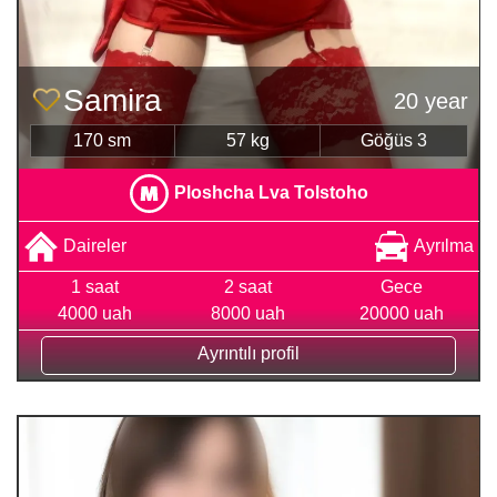
Samira
20 year
170 sm
57 kg
Göğüs 3
Ploshcha Lva Tolstoho
Daireler
Ayrılma
1 saat
2 saat
Gece
4000 uah
8000 uah
20000 uah
Ayrıntılı profil