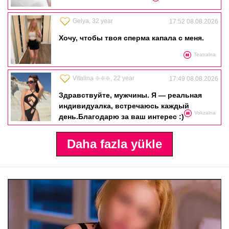
Gelya, 32 year
17:52 08.08.2026
Хочу, чтобы твоя сперма капала с меня.
Teatralna
Vitalina ❇️❇️❇️, 22 year
17:49 08.08.2026
Здравствуйте, мужчины. Я — реальная
индивидуалка, встречаюсь каждый
Vokzalna
день.Благодарю за ваш интерес :)
Daha fazla yükle