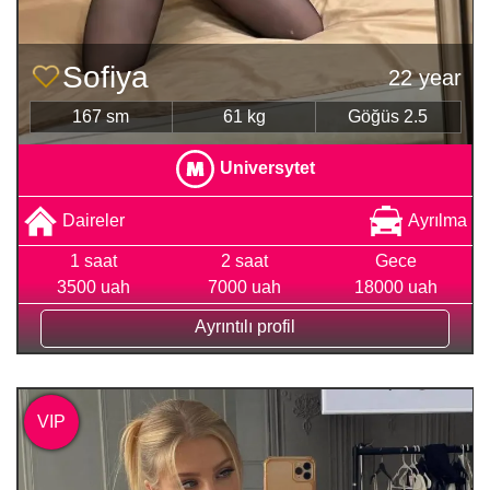
Sofiya
22 year
167 sm
61 kg
Göğüs 2.5
Universytet
Daireler
Ayrılma
1 saat
2 saat
Gece
3500 uah
7000 uah
18000 uah
Ayrıntılı profil
VIP