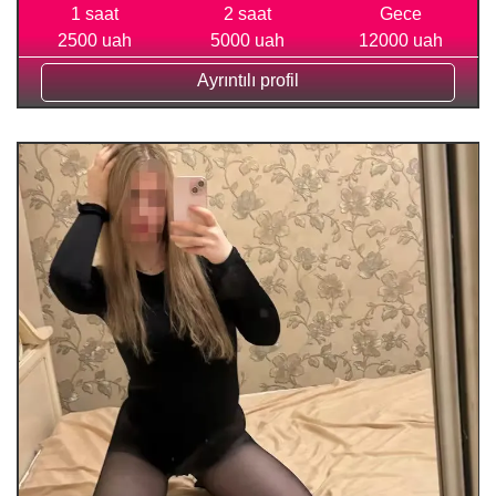
1 saat
2 saat
Gece
2500 uah
5000 uah
12000 uah
Ayrıntılı profil