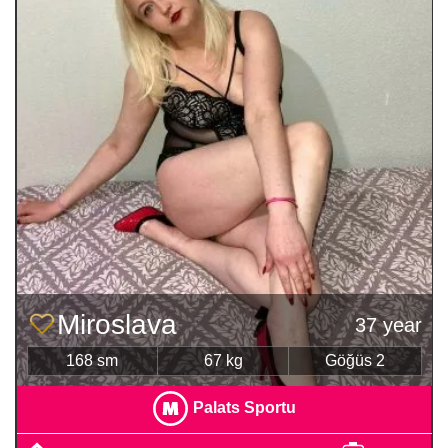
Miroslava
37 year
168 sm
67 kg
Göğüs 2
Palats Sportu