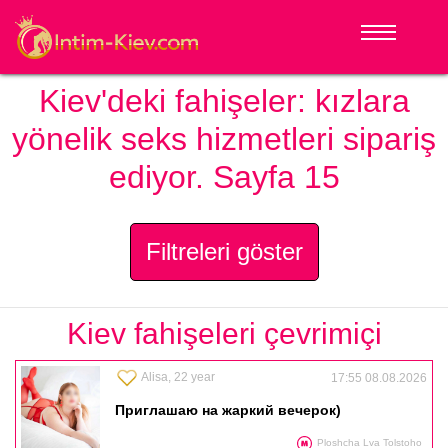
Kiev'deki fahişeler: kızlara
yönelik seks hizmetleri sipariş
ediyor. Sayfa 15
Filtreleri göster
Kiev fahişeleri çevrimiçi
Alisa, 22 year
17:55 08.08.2026
Приглашаю на жаркий вечерок)
Ploshcha Lva Tolstoho