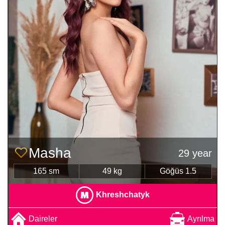
Masha
29 year
165 sm
49 kg
Göğüs 1.5
Khreshchatyk
Daireler
Ayrılma