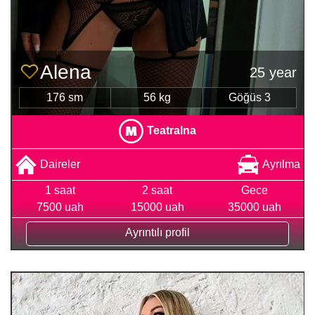
Alena
25 year
176 sm
56 kg
Göğüs 3
Teatralna
Daireler
Ayrılma
1 saat
2 saat
Gece
7500 uah
15000 uah
35000 uah
Ayrıntılı profil