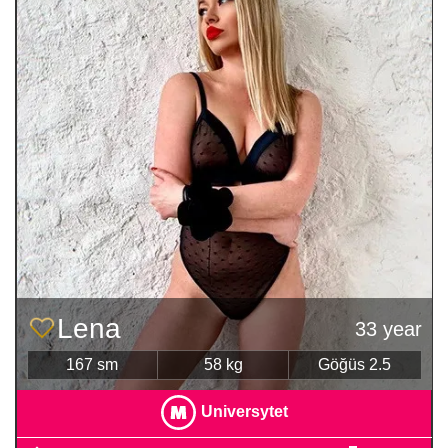
Lena
33 year
167 sm
58 kg
Göğüs 2.5
Universytet