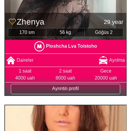
Zhenya
29 year
170 sm
56 kg
Göğüs 2
Ploshcha Lva Tolstoho
Daireler
Ayrılma
1 saat
2 saat
Gece
4000 uah
8000 uah
20000 uah
Ayrıntılı profil