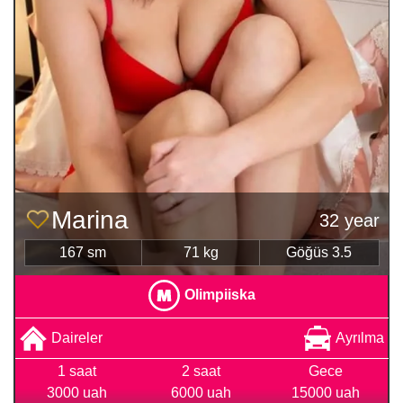
Marina
32 year
167 sm
71 kg
Göğüs 3.5
Olimpiiska
Daireler
Ayrılma
1 saat
2 saat
Gece
3000 uah
6000 uah
15000 uah