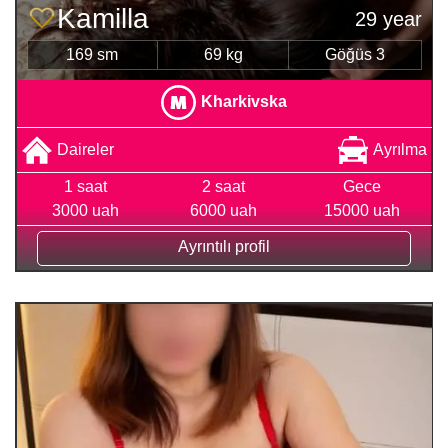
Kamilla
29 year
169 sm
69 kg
Göğüs 3
Kharkivska
Daireler
Ayrılma
1 saat
2 saat
Gece
3000 uah
6000 uah
15000 uah
Ayrıntılı profil