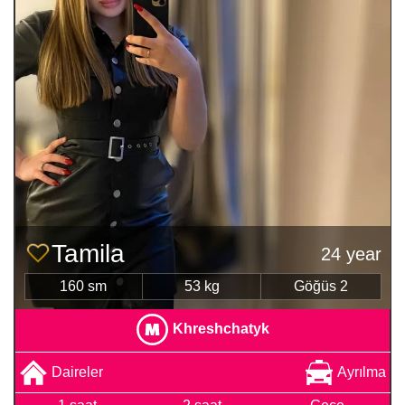
Tamila
24 year
160 sm
53 kg
Göğüs 2
Khreshchatyk
Daireler
Ayrılma