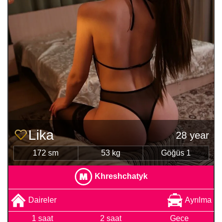
Lika
28 year
172 sm
53 kg
Göğüs 1
Khreshchatyk
Daireler
Ayrılma
1 saat
2 saat
Gece