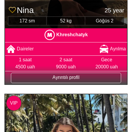
Nina
25 year
172 sm
52 kg
Göğüs 2
Khreshchatyk
Daireler
Ayrılma
1 saat
2 saat
Gece
4500 uah
9000 uah
20000 uah
Ayrıntılı profil
VIP