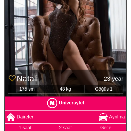
Natali
23 year
175 sm
48 kg
Göğüs 1
Universytet
Daireler
Ayrılma
1 saat
2 saat
Gece