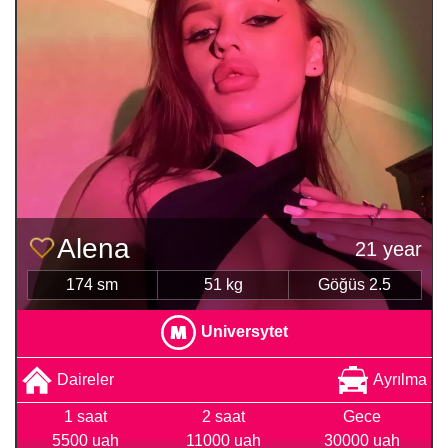
Alena
21 year
174 sm
51 kg
Göğüs 2.5
Universytet
Daireler
Ayrılma
1 saat
2 saat
Gece
5500 uah
11000 uah
30000 uah