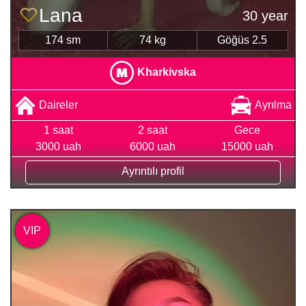
Lana
30 year
174 sm
74 kg
Göğüs 2.5
Kharkivska
Daireler
Ayrılma
1 saat
2 saat
Gece
3000 uah
6000 uah
15000 uah
Ayrıntılı profil
VIP