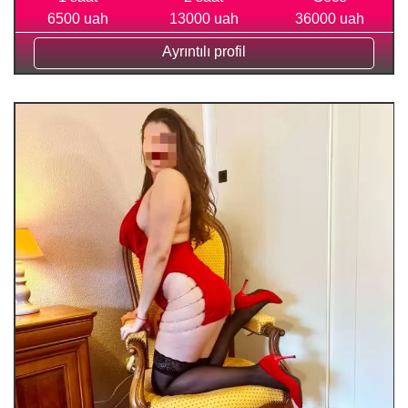
6500 uah
13000 uah
36000 uah
Ayrıntılı profil