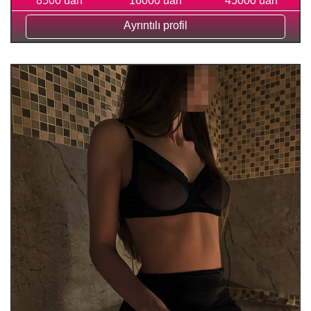
8500 uah
16000 uah
45000 uah
Ayrıntılı profil