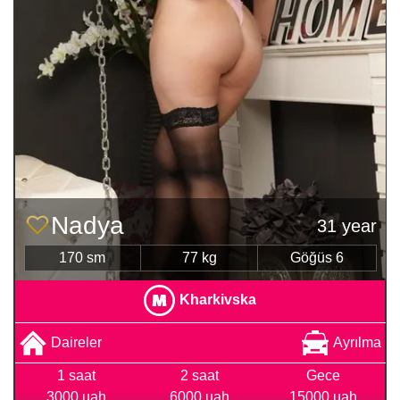
Nadya
31 year
170 sm
77 kg
Göğüs 6
Kharkivska
Daireler
Ayrılma
1 saat
2 saat
Gece
3000 uah
6000 uah
15000 uah