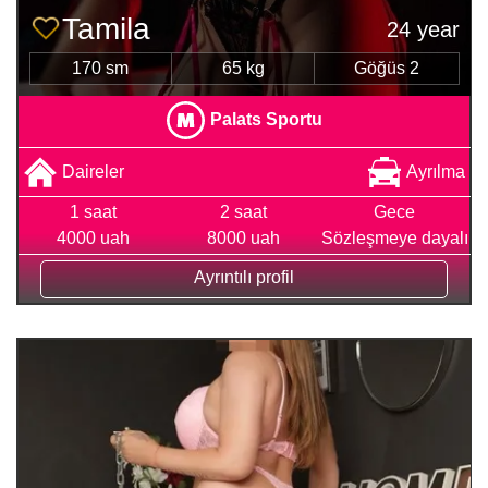
Tamila
24 year
170 sm
65 kg
Göğüs 2
Palats Sportu
Daireler
Ayrılma
1 saat
2 saat
Gece
4000 uah
8000 uah
Sözleşmeye dayalı
Ayrıntılı profil