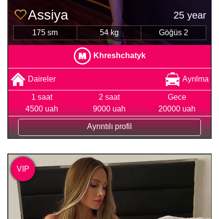
Assiya
25 year
175 sm
54 kg
Göğüs 2
Khreshchatyk
Daireler
Ayrılma
1 saat
2 saat
Gece
4500 uah
9000 uah
20000 uah
Ayrıntılı profil
VIP