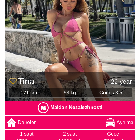
Tina
22 year
171 sm
53 kg
Göğüs 3.5
Maidan Nezalezhnosti
Daireler
Ayrılma
1 saat
2 saat
Gece