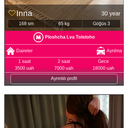
Inna
30 year
168 sm
65 kg
Göğüs 3
Ploshcha Lva Tolstoho
Daireler
Ayrılma
1 saat
2 saat
Gece
3500 uah
7000 uah
18000 uah
Ayrıntılı profil