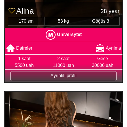
Alina
28 year
170 sm
53 kg
Göğüs 3
Universytet
Daireler
Ayrılma
1 saat
2 saat
Gece
5500 uah
11000 uah
30000 uah
Ayrıntılı profil