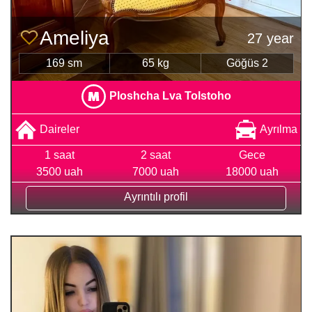
Ameliya
27 year
169 sm
65 kg
Göğüs 2
Ploshcha Lva Tolstoho
Daireler
Ayrılma
1 saat
2 saat
Gece
3500 uah
7000 uah
18000 uah
Ayrıntılı profil