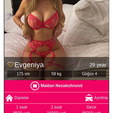
Evgeniya
29 year
175 sm
58 kg
Göğüs 4
Maidan Nezalezhnosti
Daireler
Ayrılma
1 saat
2 saat
Gece