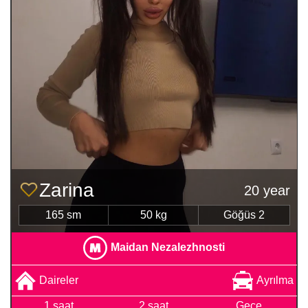
Zarina
20 year
165 sm
50 kg
Göğüs 2
Maidan Nezalezhnosti
Daireler
Ayrılma
1 saat
2 saat
Gece