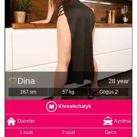
Dina
28 year
167 sm
57 kg
Göğüs 2
Khreshchatyk
Daireler
Ayrılma
1 saat
2 saat
Gece