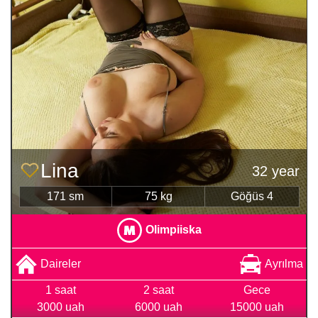
Lina
32 year
171 sm
75 kg
Göğüs 4
Olimpiiska
Daireler
Ayrılma
1 saat
2 saat
Gece
3000 uah
6000 uah
15000 uah