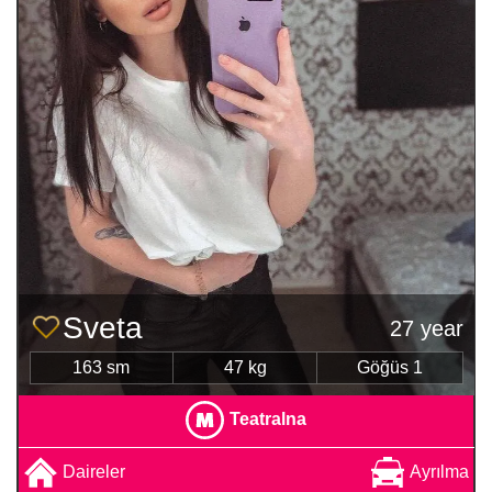
Sveta
27 year
163 sm
47 kg
Göğüs 1
Teatralna
Daireler
Ayrılma