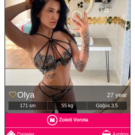
Olya
27 year
171 sm
55 kg
Göğüs 3.5
Zoloti Vorota
Daireler
Ayrılma