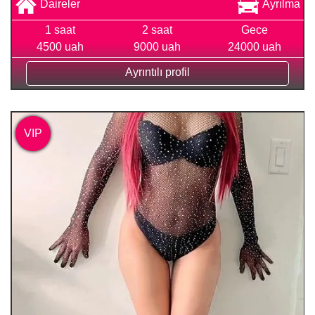
Daireler
Ayrılma
1 saat
2 saat
Gece
4500 uah
9000 uah
24000 uah
Ayrıntılı profil
VIP