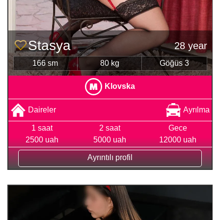
Stasya
28 year
166 sm
80 kg
Göğüs 3
Klovska
Daireler
Ayrılma
1 saat
2 saat
Gece
2500 uah
5000 uah
12000 uah
Ayrıntılı profil