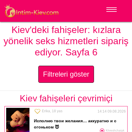
Kiev'deki fahişeler: kızlara
yönelik seks hizmetleri sipariş
ediyor. Sayfa 6
Filtreleri göster
Kiev fahişeleri çevrimiçi
Erika, 18 yas
14:14 09.08.2026
Исполню твои желания… аккуратно и с
огоньком 😈
Khreshchatyk