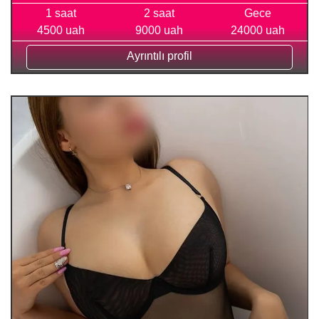
1 saat
2 saat
Gece
4500 uah
9000 uah
24000 uah
Ayrıntılı profil