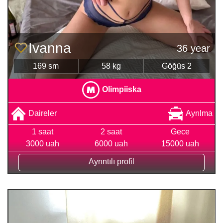
Ivanna
36 year
169 sm
58 kg
Göğüs 2
Olimpiiska
Daireler
Ayrılma
1 saat
2 saat
Gece
3000 uah
6000 uah
15000 uah
Ayrıntılı profil