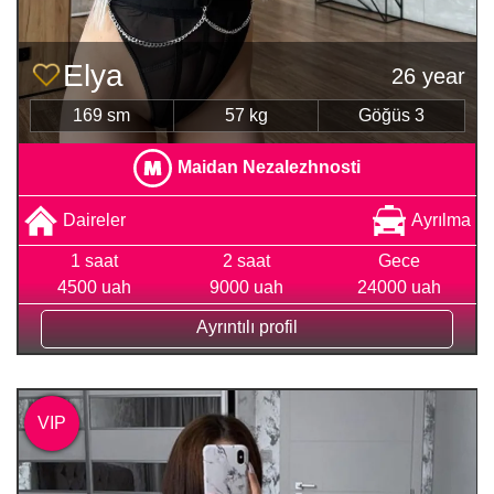
Elya
26 year
169 sm
57 kg
Göğüs 3
Maidan Nezalezhnosti
Daireler
Ayrılma
1 saat
2 saat
Gece
4500 uah
9000 uah
24000 uah
Ayrıntılı profil
VIP