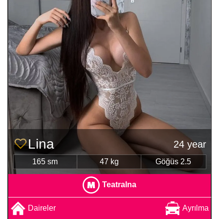
Lina
24 year
165 sm
47 kg
Göğüs 2.5
Teatralna
Daireler
Ayrılma