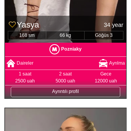
Yasya
34 year
168 sm
66 kg
Göğüs 3
Pozniaky
Daireler
Ayrılma
1 saat
2 saat
Gece
2500 uah
5000 uah
12000 uah
Ayrıntılı profil