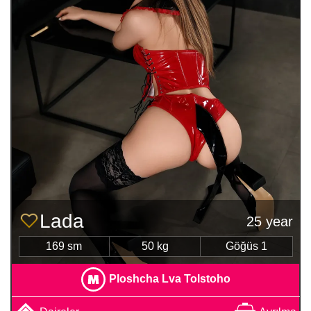
Lada
25 year
169 sm
50 kg
Göğüs 1
Ploshcha Lva Tolstoho