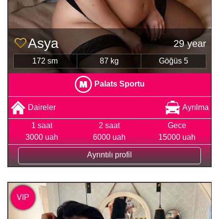
Asya
29 year
172 sm
87 kg
Göğüs 5
Palats Sportu
Daireler
Ayrılma
1 saat
2 saat
Gece
3000 uah
6000 uah
15000 uah
Ayrıntılı profil
VIP