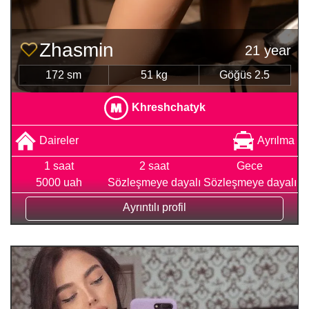
Zhasmin
21 year
172 sm
51 kg
Göğüs 2.5
Khreshchatyk
Daireler
Ayrılma
1 saat
2 saat
Gece
5000 uah
Sözleşmeye dayalı
Sözleşmeye dayalı
Ayrıntılı profil