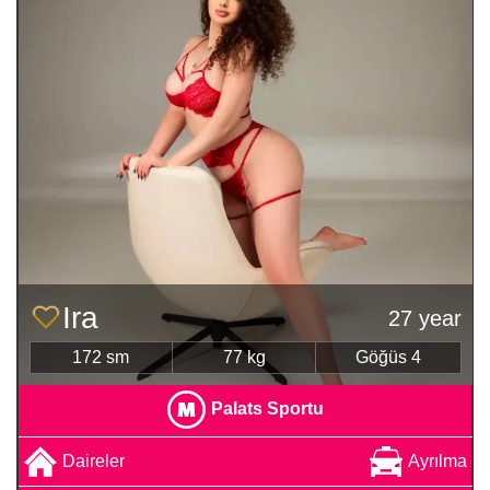
Ira
27 year
172 sm
77 kg
Göğüs 4
Palats Sportu
Daireler
Ayrılma