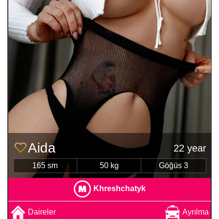
Aida
22 year
165 sm
50 kg
Göğüs 3
Khreshchatyk
Daireler
Ayrılma