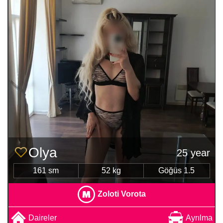
Olya
25 year
161 sm
52 kg
Göğüs 1.5
Zoloti Vorota
Daireler
Ayrılma