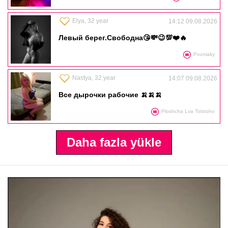
Elya, 32 year
14:12 09.08.2026
Левый берег.Свободна😘💸😉💯❤️🔥
Pozniaky
Nastya, 32 year
14:07 09.08.2026
Все дырочки рабочие 🍌🍌🍌
Ploshcha Lva Tolstoho
Daha fazla yükle