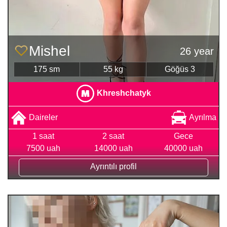
Mishel
26 year
175 sm
55 kg
Göğüs 3
Khreshchatyk
Daireler
Ayrılma
1 saat
2 saat
Gece
7500 uah
14000 uah
40000 uah
Ayrıntılı profil