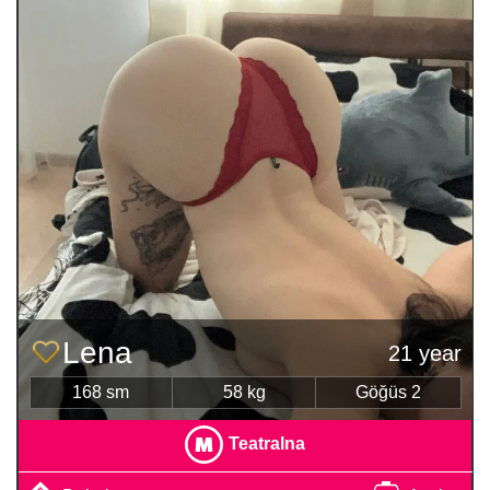
Lena
21 year
168 sm
58 kg
Göğüs 2
Teatralna