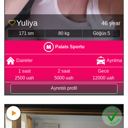
Yuliya
46 year
171 sm
80 kg
Göğüs 5
Palats Sportu
Daireler
Ayrılma
1 saat
2 saat
Gece
2500 uah
5000 uah
12000 uah
Ayrıntılı profil